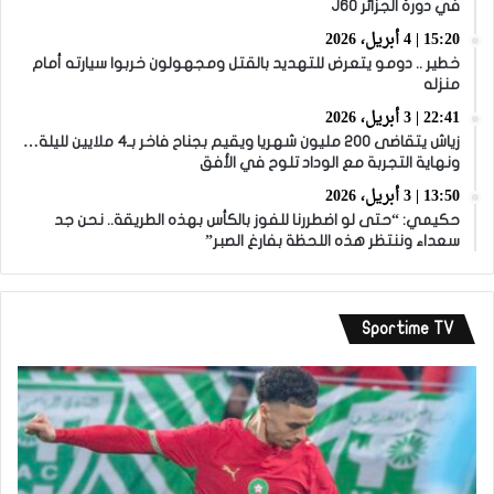
في دورة الجزائر J60
15:20 | 4 أبريل، 2026
خطير .. دومو يتعرض للتهديد بالقتل ومجهولون خربوا سيارته أمام
منزله
22:41 | 3 أبريل، 2026
زياش يتقاضى 200 مليون شهريا ويقيم بجناح فاخر بـ4 ملايين لليلة…
ونهاية التجربة مع الوداد تلوح في الأفق
13:50 | 3 أبريل، 2026
حكيمي: “حتى لو اضطررنا للفوز بالكأس بهذه الطريقة.. نحن جد
سعداء وننتظر هذه اللحظة بفارغ الصبر”
Sportime TV