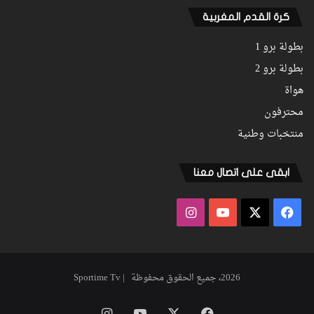
كرة القدم المغربية
بطولة برو 1
بطولة برو 2
هواة
محترفون
منتخبات وطنية
ابقى على اتصال معنا
فيسبوك
‫X
‫YouTube
انستقرام
2026، جميع الحقوق محفوظة | Sportime Tv
فيسبوك
‫X
‫YouTube
انستقرام