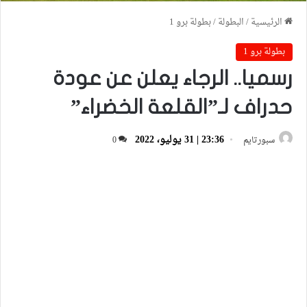
الرئيسية
/
البطولة
/
بطولة برو 1
بطولة برو 1
رسميا.. الرجاء يعلن عن عودة
حدراف لـ”القلعة الخضراء”
23:36 | 31 يوليو، 2022
سبورتايم
0