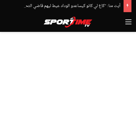
أيت منا: “كاع لي كانو كيساعدو الوداد عيط ليهم قاضي التحقيق.. دابا حتى شي واحد ما بقا باغي يعاون”
القائمة