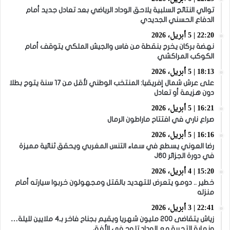
توالي النتائج السلبية يلاحق الوداد الرياضي بعد تعادل جديد أمام
الدفاع الحسني الجديدي
22:20 | 5 أبريل، 2026
نهضة بركان يخرج بنقطة من فاس والجيش الملكي يتوقف أمام
الكوكب المراكشي
18:13 | 5 أبريل، 2026
على عرش شمال إفريقيا: المنتخب الوطني لأقل من 17 سنة يتوج بطلا
دون هزيمة أو تعادل
16:21 | 5 أبريل، 2026
صراع ناري في افتتاح ماراطون الرمال
16:16 | 5 أبريل، 2026
رضا العوني يسطع في سماء التنس المغربي ويحقق ثنائية مميزة
في دورة الجزائر J60
15:20 | 4 أبريل، 2026
خطير .. دومو يتعرض للتهديد بالقتل ومجهولون خربوا سيارته أمام
منزله
22:41 | 3 أبريل، 2026
زياش يتقاضى 200 مليون شهريا ويقيم بجناح فاخر بـ4 ملايين لليلة…
ونهاية التجربة مع الوداد تلوح في الأفق