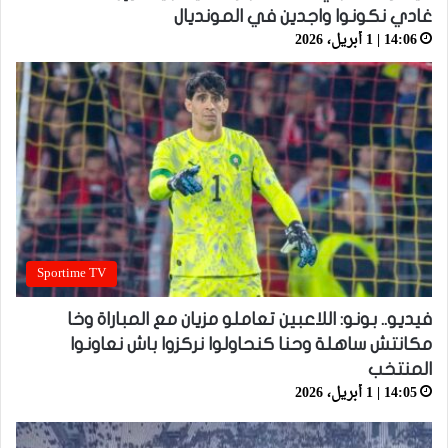
غادي نكونوا واجدين في المونديال
14:06 | 1 أبريل، 2026
Sportime TV
فيديو.. بونو: اللاعبين تعاملو مزيان مع المباراة وخا
مكانتش ساهلة وحنا كنحاولوا نركزوا باش نعاونوا
المنتخب
14:05 | 1 أبريل، 2026