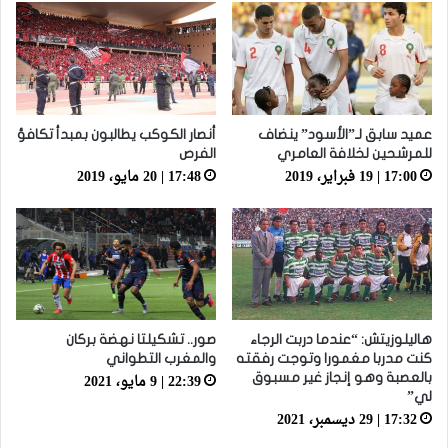
عميد سابق لـ”الأسود” ينضاف
أنصار الكوكب يطالبون بمبدأ تكافؤ
للمرشحين لخلافة العامري
الفرص
17:00 | 19 فبراير، 2019
17:48 | 20 مايو، 2019
هاليلوزيتش: “عندما دربت الرجاء
صور.. تشكيلتا نهضة بركان
كنت مدربا مغمورا وتوجت رفقته
والمغرب التطواني
22:39 | 9 مايو، 2021
بالعصبة وهو إنجاز غير مسبوق
لي”
17:32 | 29 ديسمبر، 2021