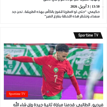
13:50 | 3 أبريل، 2026
حكيمي: “حتى لو اضطررنا للفوز بالكأس بهذه الطريقة.. نحن جد
سعداء وننتظر هذه اللحظة بفارغ الصبر”
Sportime TV
Sportime TV
فيديو.. الطالبي: قدمنا مباراة ثانية جيدة وإن شاء الله