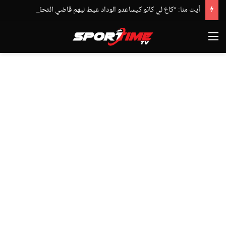
أيت منا: “كاع لي كانو كيساعدو الوداد عيط ليهم قاضي التحقيق.. دابا حتى شي واحد ما بقا باغي يعاون”
القائمة