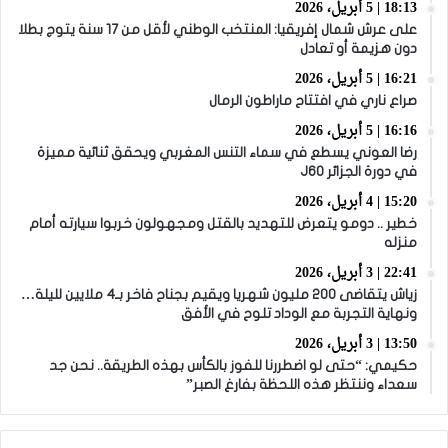
18:13 | 5 أبريل، 2026
على عرش شمال إفريقيا: المنتخب الوطني لأقل من 17 سنة يتوج بطلا
دون هزيمة أو تعادل
16:21 | 5 أبريل، 2026
صراع ناري في افتتاح ماراطون الرمال
16:16 | 5 أبريل، 2026
رضا العوني يسطع في سماء التنس المغربي ويحقق ثنائية مميزة
في دورة الجزائر J60
15:20 | 4 أبريل، 2026
خطير .. دومو يتعرض للتهديد بالقتل ومجهولون خربوا سيارته أمام
منزله
22:41 | 3 أبريل، 2026
زياش يتقاضى 200 مليون شهريا ويقيم بجناح فاخر بـ4 ملايين لليلة…
ونهاية التجربة مع الوداد تلوح في الأفق
13:50 | 3 أبريل، 2026
حكيمي: “حتى لو اضطررنا للفوز بالكأس بهذه الطريقة.. نحن جد
سعداء وننتظر هذه اللحظة بفارغ الصبر”