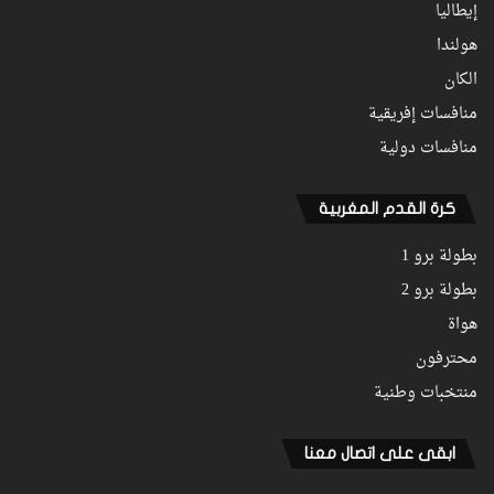
إيطاليا
هولندا
الكان
منافسات إفريقية
منافسات دولية
كرة القدم المغربية
بطولة برو 1
بطولة برو 2
هواة
محترفون
منتخبات وطنية
ابقى على اتصال معنا