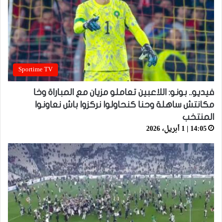
Sportime TV
فيديو.. بونو: اللاعبين تعاملو مزيان مع المباراة وخا
مكانتش ساهلة وحنا كنحاولوا نركزوا باش نعاونوا
المنتخب
14:05 | 1 أبريل، 2026