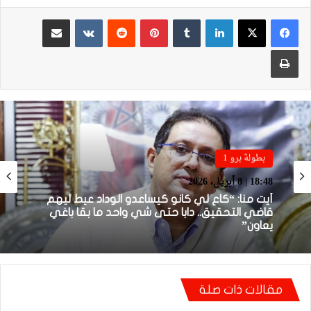
لينكدإن
بينتيريست
مشاركة عبر البريد
طباعة
بطولة برو 1
بطولة برو 1
22:23 | 6 أبريل، 2026
18:48 | 8 أبريل، 2026
توالي النتائج السلبية يلاحق الوداد الرياضي بعد
تعادل جديد أمام الدفاع الحسني الجديدي
أيت منا: “كاع لي كانو كيساعدو الوداد عيط ليهم
مقالات ذات صلة
قاضي التحقيق.. دابا حتى شي واحد ما بقا باغي
يعاون”