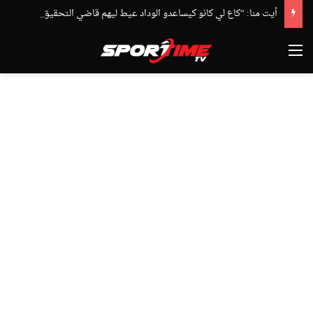
أيت منا: “كاع لي كانو كيساعدو الوداد عيط ليهم قاضي التحقيق.. دابا حتى شي واحد ما بقا باغي يعاون”
القائمة