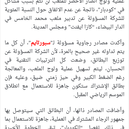
عملية ولوج أنصار الأخضر للملعب لن تتم بسبب مشاكل
في “كودبار”، ناتجة عن عدم الاتفاق حول النسبة المئوية
للشركة المسؤولة عن تدبير ملعب محمد الخامس في
الدار البيضاء، “كازا ايفنت” ومجلس المدينة.
وأكدت مصادر رجاوية مسؤولة لـ”
سبورتايم
”، أن كل ما
يتم تداوله غير صحيح بالمرة، لأن الشركة المسؤولة عن
توزيع البطائق، وضعت كل الترتيبات التقنية في
الحسبان، ليتم تسهيل عملية ولوج الملعب، والمعالجة
رغم الضغط الكبير وفي حيز زمني ضيق، وعليه فإن
بطائق الإشتراك ستكون جاهزة للاستعمال مع انطلاق
الموسم الرياضي المقبل.
وأضافت المصادر ذاتها، أن البطائق التي سيتوصل بها
جمهور الرجاء المشترك في العملية، جاهزة للاستعمال بما
في ذلك تفعيل “الكودبار”، تبقى الخطوة الأخيرة