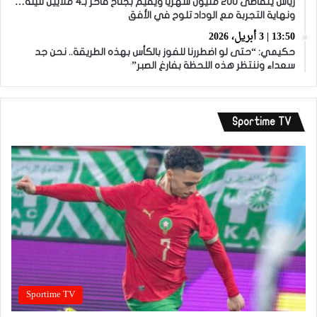
زياش يتقاضى 200 مليون شهريا ويقيم بجناح فاخر بـ4 ملايين لليلة…
ونهاية التجربة مع الوداد تلوح في الأفق
13:50 | 3 أبريل، 2026
حكيمي: “حتى لو اضطررنا للفوز بالكأس بهذه الطريقة.. نحن جد
سعداء وننتظر هذه اللحظة بفارغ الصبر”
Sportime TV
Sportime TV