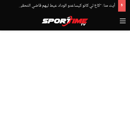
أيت منا: “كاع لي كانو كيساعدو الوداد عيط ليهم قاضي التحقيق.. دابا حتى شي واحد ما بقا باغي يعاون”
القائمة