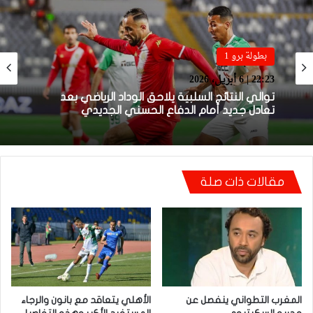
بطولة برو 1
22:20 | 5 أبريل، 2026
بطولة برو 1
22:23 | 6 أبريل، 2026
نهضة بركان يخرج بنقطة من فاس والجيش الملكي
يتوقف أمام الكوكب المراكشي
مقالات ذات صلة
توالي النتائج السلبية يلاحق الوداد الرياضي بعد
تعادل جديد أمام الدفاع الحسني الجديدي
المغرب التطواني ينفصل عن
الأهلي يتعاقد مع بانون والرجاء