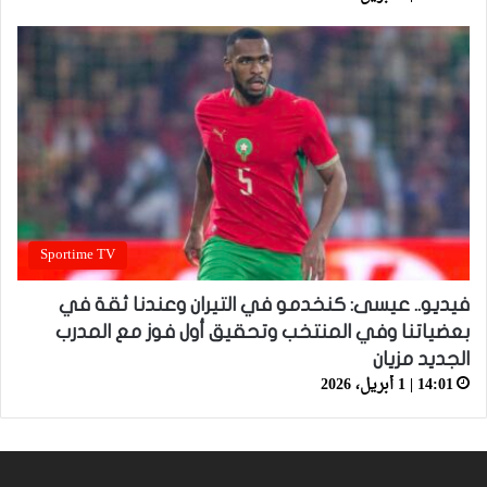
Sportime TV
فيديو.. عيسى: كنخدمو في التيران وعندنا ثقة في
بعضياتنا وفي المنتخب وتحقيق أول فوز مع المدرب
الجديد مزيان
14:01 | 1 أبريل، 2026