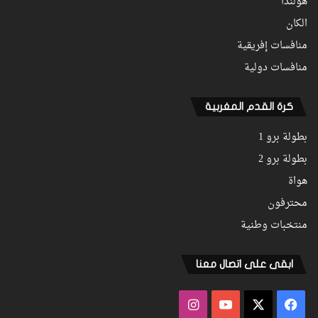
هولندا
الكان
منافسات إفريقية
منافسات دولية
كرة القدم المغربية
بطولة برو 1
بطولة برو 2
هواة
محترفون
منتخبات وطنية
ابقى على اتصال معنا
فيسبوك
‫X
‫YouTube
انستقرام