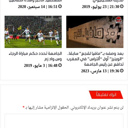
مدربه السكيتيوي
المستفيد الأكبر وهذه التفاصيل
21:30 | 23 يوليو، 2019
16:51 | 14 سبتمبر، 2020
بعد وصفه بـ”مافيا لقجع” سابقا..
الجامعة تحدد حكم مباراة الرجاء
“الوينرز” أول “ألتراس” في المغرب
وس.واد زم
16:48 | 3 مايو، 2019
تدافع عن رئيس الجامعة
19:36 | 13 مارس، 2023
اترك تعليقاً
لن يتم نشر عنوان بريدك الإلكتروني.
الحقول الإلزامية مشار إليها بـ
*
ا
ل