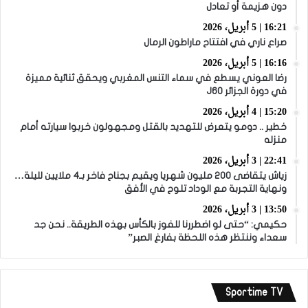
دون هزيمة أو تعادل
16:21 | 5 أبريل، 2026
صراع ناري في افتتاح ماراطون الرمال
16:16 | 5 أبريل، 2026
رضا العوني يسطع في سماء التنس المغربي ويحقق ثنائية مميزة
في دورة الجزائر J60
15:20 | 4 أبريل، 2026
خطير .. دومو يتعرض للتهديد بالقتل ومجهولون خربوا سيارته أمام
منزله
22:41 | 3 أبريل، 2026
زياش يتقاضى 200 مليون شهريا ويقيم بجناح فاخر بـ4 ملايين لليلة…
ونهاية التجربة مع الوداد تلوح في الأفق
13:50 | 3 أبريل، 2026
حكيمي: “حتى لو اضطررنا للفوز بالكأس بهذه الطريقة.. نحن جد
سعداء وننتظر هذه اللحظة بفارغ الصبر”
Sportime TV