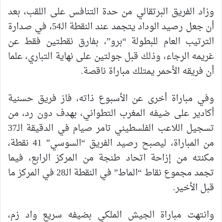
وزاد الفريق البرتقالي من حدة التنافس على اللقب، بعد
أن جعل رصيد الوداد يتجمد عند النقطة الـ54، في صدارة
الترتيب العام للبطولة “برو”، بفارق نقطتين فقط عن
غريمه الرجاء، وذلك قبل جولتين على نهاية التباري، علما
أن فريقه الأحمر يمتلك مباراة ناقصة.
وفي مباراة أخرى عن الأسبوع ذاته، فاز فريق حسنية
أكادير على ضيفه المغرب التطواني، بهدف دون رد، من
تسجيل اللاعب الفلسطيني تامر صيام في الدقيقة الـ37
من المباراة، ليصبح رصيد الفريق “السوسي” 41 نقطة،
مكنته من إزاحة اتحاد طنجة من المركز الرابع، فيما
تجمد مجموع نقاط “الماط” في النقطة الـ28 في المركز ما
قبل الأخير.
وانتهت مباراة الجيش الملكي بضيفه سريع واد زم،