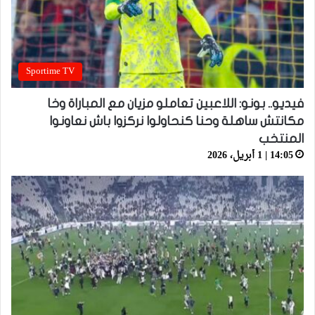
Sportime TV
فيديو.. بونو: اللاعبين تعاملو مزيان مع المباراة وخا
مكانتش ساهلة وحنا كنحاولوا نركزوا باش نعاونوا
المنتخب
14:05 | 1 أبريل، 2026