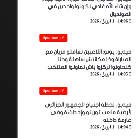
وإن شاء الله غادي نكونوا واجدين في
المونديال
14:06 | 1 أبريل، 2026
Sportime TV
فيديو.. بونو: اللاعبين تعاملو مزيان مع
المباراة وخا مكانتش ساهلة وحنا
كنحاولوا نركزوا باش نعاونوا المنتخب
14:05 | 1 أبريل، 2026
Sportime TV
فيديو.. لحظة اجتياح الجمهور الجزائري
لأرضية ملعب تورينو وإحداث فوضى
عارمة داخله
14:04 | 1 أبريل، 2026