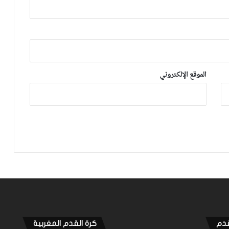
توالي النتائج السلبية يلاحق الوداد الرياضي
بعد تعادل جديد أمام الدفاع الحسني
الجديدي
نهضة بركان يخرج بنقطة من فاس والجيش
الموقع الإلكتروني
الملكي يتوقف أمام الكوكب المراكشي
زياش يتقاضى 200 مليون شهريا ويقيم
بجناح فاخر بـ4 ملايين لليلة… ونهاية
التجربة مع الوداد تلوح في الأفق
قدم
كرة القدم المغربية