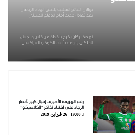
توالي النتائج السلبية يلاحق الوداد الرياضي
بعد تعادل جديد أمام الدفاع الحسني
حد ما
الجديدي
نهضة بركان يخرج بنقطة من فاس والجيش
الملكي يتوقف أمام الكوكب المراكشي
زياش يتقاضى 200 مليون شهريا ويقيم
بجناح فاخر بـ4 ملايين لليلة… ونهاية
التجربة مع الوداد تلوح في الأفق
الرجاء يحتفي بمتقاعديه في مبادرة وفاء
تبرز القيم الإنسانية للنادي
رغم الهزيمة الأخيرة.. إقبال كبير لأنصار
الرجاء على اقتناء تذاكر ”الكلاسيكو”
19:00 | 26 فبراير، 2019
الرجاء يؤجل جمعه العام ويعقد لقاء
تواصليا