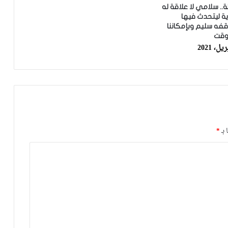
. سلامي لا علاقة له
رية ليتحدث فيها
كارتيرون يعزز طاقمه التقني بأسماء أجنبية
فه سليم وبإمكاننا
ويباشر مهامه مع الوداد
وقت
الرجاء يعود إلى التداريب ويبرمج ودية أمام
حسنية أكادير
العصبة الاحترافية تعلن إعادة برمجة
مؤجلات البطولة بعد التوقف الدولي
 بـ
*
أيت منا: “الوداد اليوم عايشة بسبابي
وخسرت 20 مليار فالسنة الأولى”
أيت منا: “كاع لي كانو كيساعدو الوداد عيط
ليهم قاضي التحقيق.. دابا حتى شي واحد
ما بقا باغي يعاون”