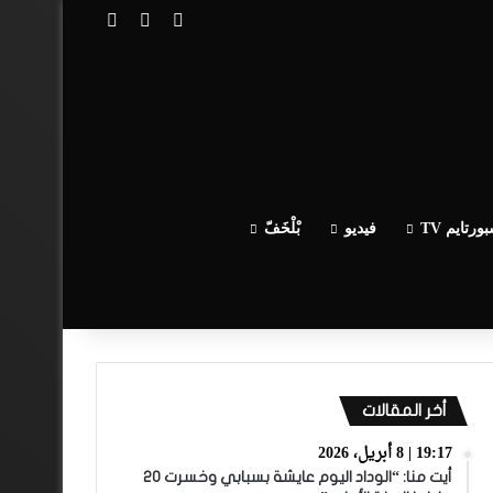
تسجيل الدخول
مقال عشوائي
إضافة عمود جا
ورتايم TV
فيديو
بْلْخَفّ
أخر المقالات
19:17 | 8 أبريل، 2026
أيت منا: “الوداد اليوم عايشة بسبابي وخسرت 20