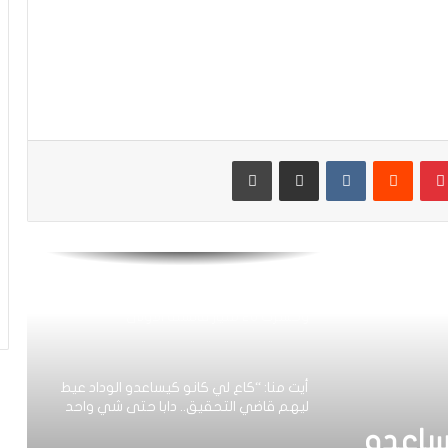
كارتيرون يعزز طاقمه التقني بأسماء أجنبية
ويباشر مهامه مع الوداد
الرجاء يعود إلى التداريب ويبرمج ودية أمام
حسنية أكادير
بينتيريست
مشاركة عبر البريد
طباعة
العصبة الاحترافية تعلن إعادة برمجة
مؤجلات البطولة بعد التوقف الدولي
أيت منا: “الوداد اليوم عايشة بسبابي
وخسرت 20 مليار فالسنة الأولى”
أيت منا: “كاع لي كانو كيساعدو الوداد عيط
ليهم قاضي التحقيق.. دابا حتى شي واحد
ما بقا باغي يعاون”
ساعدو