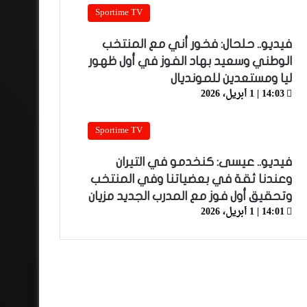
Sportime TV
فيديو.. حلحال: فخور أني مع المنتخب
الوطني وسعيد بهاد الفوز في أول ظهور
ليا ومستعدين للمونديال
14:03 | 1 أبريل، 2026
Sportime TV
فيديو.. عيسى: كنخدمو في التيران
وعندنا ثقة في بعضياتنا وفي المنتخب
وتحقيق أول فوز مع المدرب الجديد مزيان
14:01 | 1 أبريل، 2026