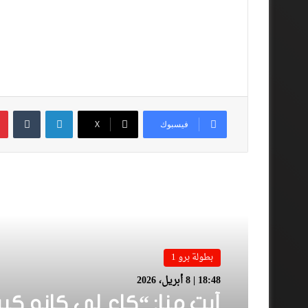
لينكدإن
فيسبوك
‫X
أقرأ المزيد
بطولة برو 1
18:48 | 8 أبريل، 2026
أيت منا: “كاع لي كانو كي