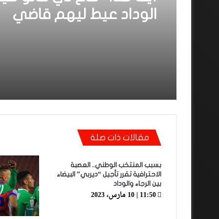
الوداد عيط ليهم قاضي
التحقيق.. دابا حتى شي وا
بقا باغي يعاون”
مقالات ذات صلة
بسبب المنتخب الوطني.. العصبة
الاحترافية تقرر تأجيل “ديربي” البيضاء
بين الرجاء والوداد
11:50 | 10 مارس، 2023