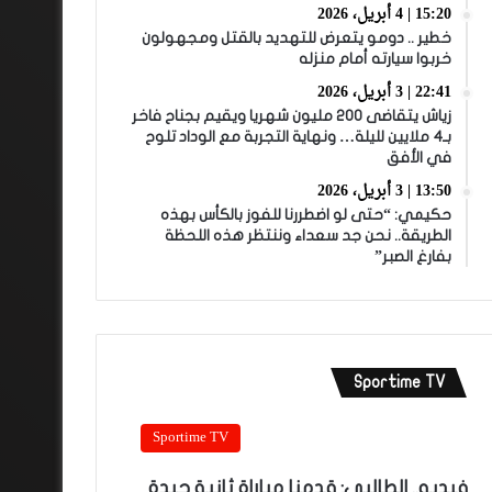
15:20 | 4 أبريل، 2026
خطير .. دومو يتعرض للتهديد بالقتل ومجهولون
خربوا سيارته أمام منزله
22:41 | 3 أبريل، 2026
زياش يتقاضى 200 مليون شهريا ويقيم بجناح فاخر
بـ4 ملايين لليلة… ونهاية التجربة مع الوداد تلوح
في الأفق
13:50 | 3 أبريل، 2026
حكيمي: “حتى لو اضطررنا للفوز بالكأس بهذه
الطريقة.. نحن جد سعداء وننتظر هذه اللحظة
بفارغ الصبر”
Sportime TV
Sportime TV
فيديو.. الطالبي: قدمنا مباراة ثانية جيدة