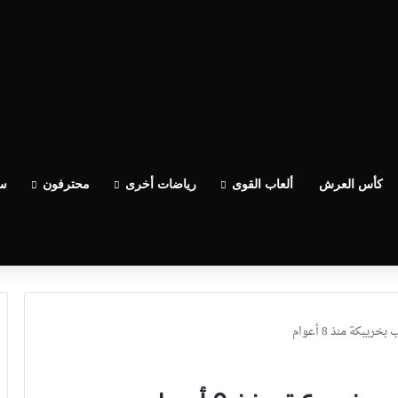
كأس العرش
ألعاب القوى
رياضات أخرى
محترفون
سب
بكة منذ 8 أعوام