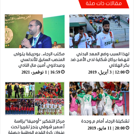
توالي النتائج السلبية يلاحق الوداد الرياضي بعد
مقالات ذات صلة
تعادل جديد أمام الدفاع الحسني الجديدي
لهذا السبب وضع المعد البدني
مكتب الرجاء.. بودريقة يتولى
لنهضة بركان شكاية لدى الأمن ضد
المنصب السابق للأندلسي
بكر الهلالي
وعبدلاوي أمين مال النادي
12:00 | 3 أبريل، 2019
16:59 | 1 نوفمبر، 2021
تشكيلة الرجاء أمام م.وجدة
مركز التفكير “أوميغا”برئاسة
20:00 | 11 مايو، 2019
أ.سمير شوقي ينجز تقريرا تحت
عنوان: كرة القدم الوطنية حصيلة