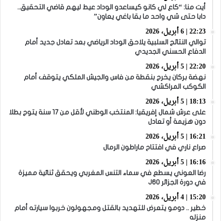
أيت منا: “كاع لي كانو كيساعدو الوداد عيط ليهم قاضي التحقيق..
دابا حتى شي واحد ما بقا باغي يعاون”
22:23 | 6 أبريل، 2026
توالي النتائج السلبية يلاحق الوداد الرياضي بعد تعادل جديد أمام
الدفاع الحسني الجديدي
22:20 | 5 أبريل، 2026
نهضة بركان يخرج بنقطة من فاس والجيش الملكي يتوقف أمام
الكوكب المراكشي
18:13 | 5 أبريل، 2026
على عرش شمال إفريقيا: المنتخب الوطني لأقل من 17 سنة يتوج بطلا
دون هزيمة أو تعادل
16:21 | 5 أبريل، 2026
صراع ناري في افتتاح ماراطون الرمال
16:16 | 5 أبريل، 2026
رضا العوني يسطع في سماء التنس المغربي ويحقق ثنائية مميزة
في دورة الجزائر J60
15:20 | 4 أبريل، 2026
خطير .. دومو يتعرض للتهديد بالقتل ومجهولون خربوا سيارته أمام
منزله