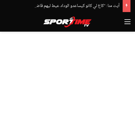
أيت منا: “كاع لي كانو كيساعدو الوداد عيط ليهم قاضي التحقيق.. دابا حتى شي واحد ما بقا باغي يعاون”
القائمة