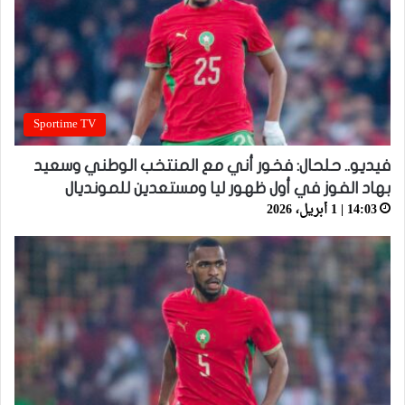
Sportime TV
فيديو.. حلحال: فخور أني مع المنتخب الوطني وسعيد
بهاد الفوز في أول ظهور ليا ومستعدين للمونديال
14:03 | 1 أبريل، 2026