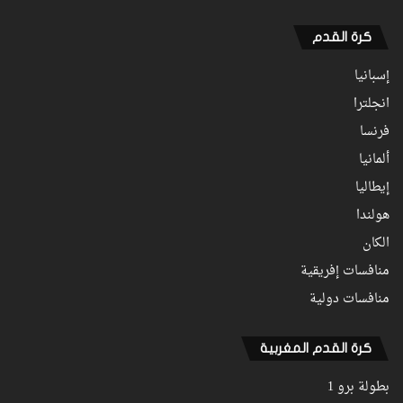
كرة القدم
إسبانيا
انجلترا
فرنسا
ألمانيا
إيطاليا
هولندا
الكان
منافسات إفريقية
منافسات دولية
كرة القدم المغربية
بطولة برو 1