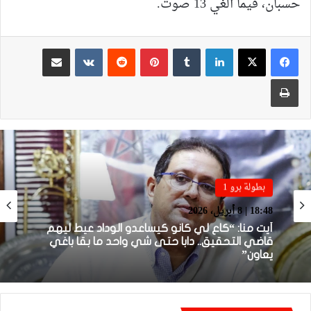
حسبان، فيما ألغي 13 صوت.
لينكدإن
بينتيريست
مشاركة عبر البريد
طباعة
بطولة برو 1
18:48 | 8 أبريل، 2026
بطولة برو 1
22:23 | 6 أبريل، 2026
أيت منا: “كاع لي كانو كيساعدو الوداد عيط ليهم
قاضي التحقيق.. دابا حتى شي واحد ما بقا باغي
يعاون”