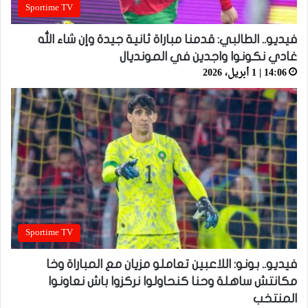
Sportime TV
فيديو.. الطالبي: قدمنا مباراة ثانية جيدة وإن شاء الله
غادي نكونوا واجدين في المونديال
14:06 | 1 أبريل، 2026
Sportime TV
فيديو.. بونو: اللاعبين تعاملو مزيان مع المباراة وخا
مكانتش ساهلة وحنا كنحاولوا نركزوا باش نعاونوا
المنتخب