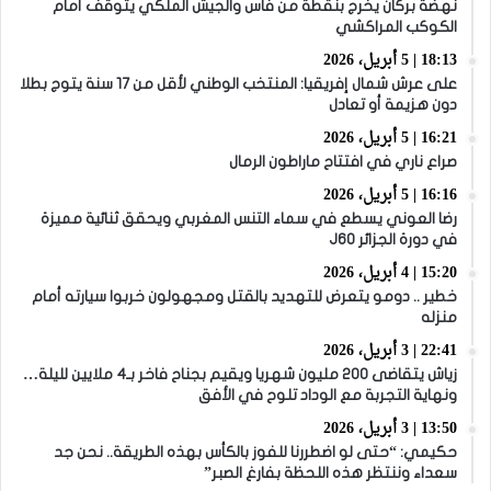
نهضة بركان يخرج بنقطة من فاس والجيش الملكي يتوقف أمام
الكوكب المراكشي
18:13 | 5 أبريل، 2026
على عرش شمال إفريقيا: المنتخب الوطني لأقل من 17 سنة يتوج بطلا
دون هزيمة أو تعادل
16:21 | 5 أبريل، 2026
صراع ناري في افتتاح ماراطون الرمال
16:16 | 5 أبريل، 2026
رضا العوني يسطع في سماء التنس المغربي ويحقق ثنائية مميزة
في دورة الجزائر J60
15:20 | 4 أبريل، 2026
خطير .. دومو يتعرض للتهديد بالقتل ومجهولون خربوا سيارته أمام
منزله
22:41 | 3 أبريل، 2026
زياش يتقاضى 200 مليون شهريا ويقيم بجناح فاخر بـ4 ملايين لليلة…
ونهاية التجربة مع الوداد تلوح في الأفق
13:50 | 3 أبريل، 2026
حكيمي: “حتى لو اضطررنا للفوز بالكأس بهذه الطريقة.. نحن جد
سعداء وننتظر هذه اللحظة بفارغ الصبر”