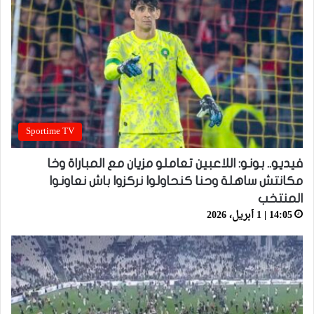
Sportime TV
فيديو.. بونو: اللاعبين تعاملو مزيان مع المباراة وخا
مكانتش ساهلة وحنا كنحاولوا نركزوا باش نعاونوا
المنتخب
14:05 | 1 أبريل، 2026