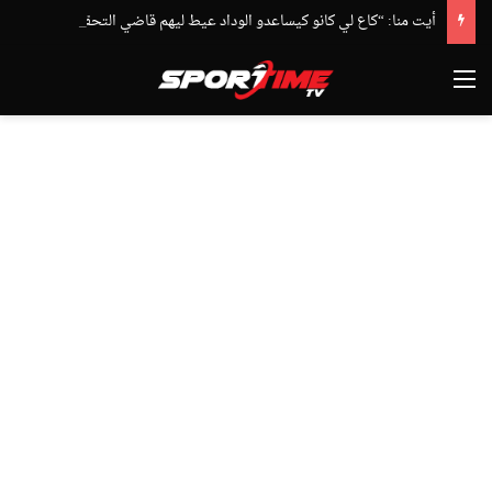
أيت منا: “كاع لي كانو كيساعدو الوداد عيط ليهم قاضي التحقيق.. دابا حتى شي واحد ما بقا باغي يعاون”
القائمة