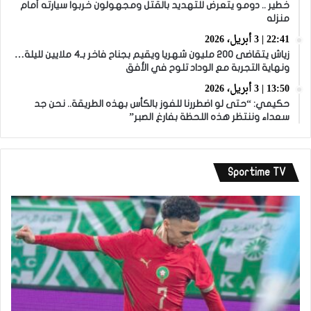
خطير .. دومو يتعرض للتهديد بالقتل ومجهولون خربوا سيارته أمام
منزله
22:41 | 3 أبريل، 2026
زياش يتقاضى 200 مليون شهريا ويقيم بجناح فاخر بـ4 ملايين لليلة…
ونهاية التجربة مع الوداد تلوح في الأفق
13:50 | 3 أبريل، 2026
حكيمي: “حتى لو اضطررنا للفوز بالكأس بهذه الطريقة.. نحن جد
سعداء وننتظر هذه اللحظة بفارغ الصبر”
Sportime TV