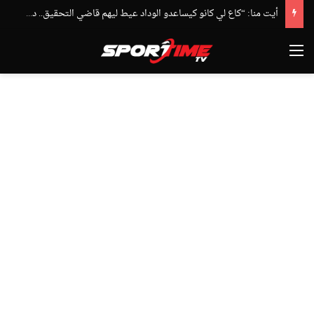
أيت منا: “كاع لي كانو كيساعدو الوداد عيط ليهم قاضي التحقيق.. دابا حتى شي واحد ما بقا باغي يعاون”
القائمة