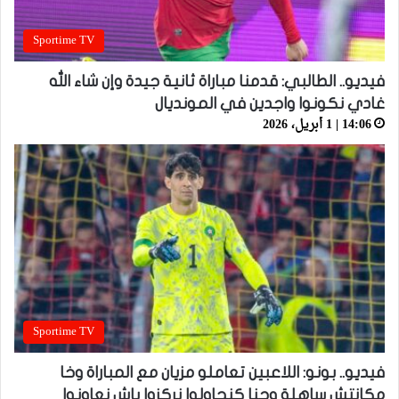
Sportime TV
فيديو.. الطالبي: قدمنا مباراة ثانية جيدة وإن شاء الله
غادي نكونوا واجدين في المونديال
14:06 | 1 أبريل، 2026
Sportime TV
فيديو.. بونو: اللاعبين تعاملو مزيان مع المباراة وخا
مكانتش ساهلة وحنا كنحاولوا نركزوا باش نعاونوا