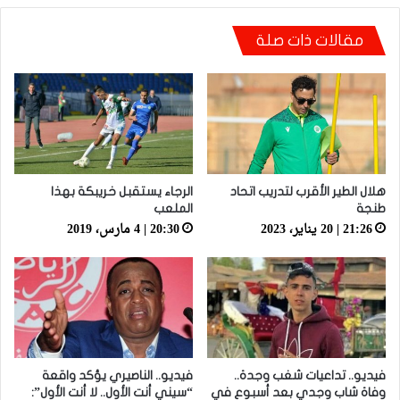
مقالات ذات صلة
أيت منا: “كاع لي كانو كيساعدو الوداد عيط ليهم
قاضي التحقيق.. دابا حتى شي واحد ما بقا باغي
يعاون”
هلال الطير الأقرب لتدريب اتحاد
الرجاء يستقبل خريبكة بهذا
طنجة
الملعب
21:26 | 20 يناير، 2023
20:30 | 4 مارس، 2019
فيديو.. تداعيات شغب وجدة..
فيديو.. الناصيري يؤكد واقعة
وفاة شاب وجدي بعد أسبوع في
“سيني أنت الأول.. لا أنت الأول”: