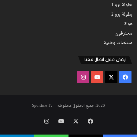
بطولة برو 1
بطولة برو 2
هواة
محترفون
منتخبات وطنية
ابقى على اتصال معنا
فيسبوك
‫X
‫YouTube
انستقرام
2026، جميع الحقوق محفوظة | Sportime Tv
فيسبوك
‫X
‫YouTube
انستقرام