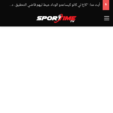
أيت منا: “كاع لي كانو كيساعدو الوداد عيط ليهم قاضي التحقيق.. دابا حتى شي واحد ما بقا باغي يعاون”
القائمة