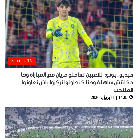
Sportime TV
فيديو.. بونو: اللاعبين تعاملو مزيان مع المباراة وخا
مكانتش ساهلة وحنا كنحاولوا نركزوا باش نعاونوا
المنتخب
14:05 | 1 أبريل، 2026