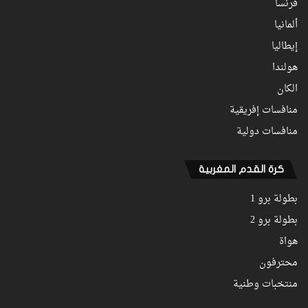
فرنسا
ألمانيا
إيطاليا
هولندا
الكان
منافسات إفريقية
منافسات دولية
كرة القدم المغربية
بطولة برو 1
بطولة برو 2
هواة
محترفون
منتخبات وطنية