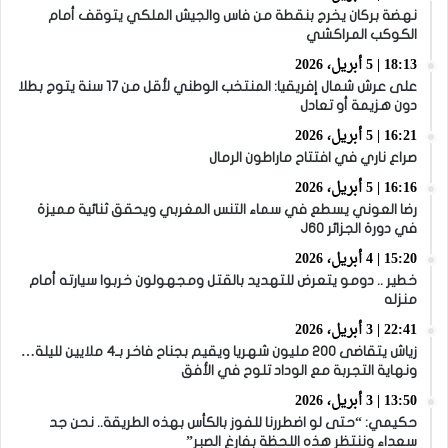
نهضة بركان يخرج بنقطة من فاس والجيش الملكي يتوقف أمام
الكوكب المراكشي
18:13 | 5 أبريل، 2026
على عرش شمال إفريقيا: المنتخب الوطني لأقل من 17 سنة يتوج بطلا
دون هزيمة أو تعادل
16:21 | 5 أبريل، 2026
صراع ناري في افتتاح ماراطون الرمال
16:16 | 5 أبريل، 2026
رضا العوني يسطع في سماء التنس المغربي ويحقق ثنائية مميزة
في دورة الجزائر J60
15:20 | 4 أبريل، 2026
خطير .. دومو يتعرض للتهديد بالقتل ومجهولون خربوا سيارته أمام
منزله
22:41 | 3 أبريل، 2026
زياش يتقاضى 200 مليون شهريا ويقيم بجناح فاخر بـ4 ملايين لليلة…
ونهاية التجربة مع الوداد تلوح في الأفق
13:50 | 3 أبريل، 2026
حكيمي: “حتى لو اضطررنا للفوز بالكأس بهذه الطريقة.. نحن جد
سعداء وننتظر هذه اللحظة بفارغ الصبر”