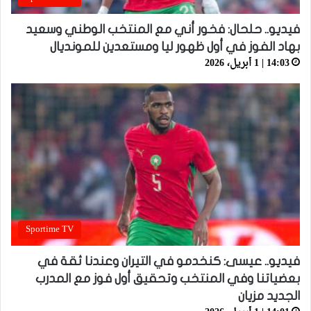
فيديو.. حلحال: فخور أني مع المنتخب الوطني وسعيد
بهاد الفوز في أول ظهور ليا ومستعدين للمونديال
14:03 | 1 أبريل، 2026
Sportime TV
فيديو.. عيسى: كنخدمو في التيران وعندنا ثقة في
بعضياتنا وفي المنتخب وتحقيق أول فوز مع المدرب
الجديد مزيان