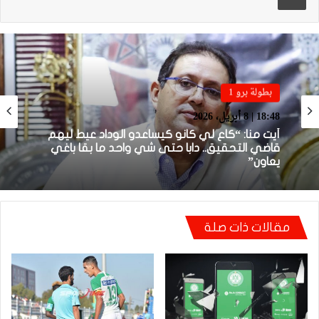
بطولة برو 1
بطولة برو 1
22:23 | 6 أبريل، 2026
18:48 | 8 أبريل، 2026
توالي النتائج السلبية يلاحق الوداد الرياضي بعد
تعادل جديد أمام الدفاع الحسني الجديدي
أيت منا: “كاع لي كانو كيساعدو الوداد عيط ليهم
مقالات ذات صلة
قاضي التحقيق.. دابا حتى شي واحد ما بقا باغي
يعاون”