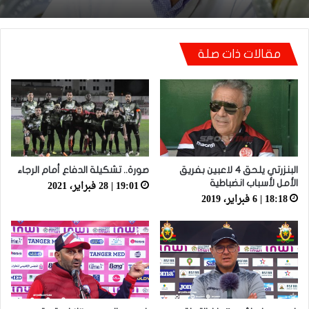
قاضي التحقيق.. دابا حتى شي واحد ما بقا باغي
يعاون”
توالي النتائج السلبية يلاحق الوداد الرياضي بعد
تعادل جديد أمام الدفاع الحسني الجديدي
مقالات ذات صلة
البنزرتي يلحق 4 لاعبين بفريق
صورة.. تشكيلة الدفاع أمام الرجاء
19:01 | 28 فبراير، 2021
الأمل لأسباب انضباطية
18:18 | 6 فبراير، 2019