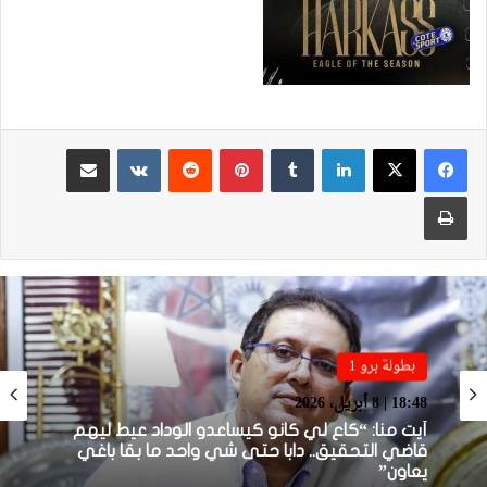
لينكدإن
بينتيريست
مشاركة عبر البريد
طباعة
بطولة برو 1
بطولة برو 1
18:48 | 8 أبريل، 2026
22:23 | 6 أبريل، 2026
أيت منا: “كاع لي كانو كيساعدو الوداد عيط ليهم