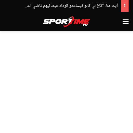
أيت منا: “كاع لي كانو كيساعدو الوداد عيط ليهم قاضي التحقيق.. دابا حتى شي واحد ما بقا باغي يعاون”
القائمة