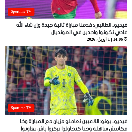
Sportime TV
فيديو.. الطالبي: قدمنا مباراة ثانية جيدة وإن شاء الله
غادي نكونوا واجدين في المونديال
14:06 | 1 أبريل، 2026
Sportime TV
فيديو.. بونو: اللاعبين تعاملو مزيان مع المباراة وخا
مكانتش ساهلة وحنا كنحاولوا نركزوا باش نعاونوا