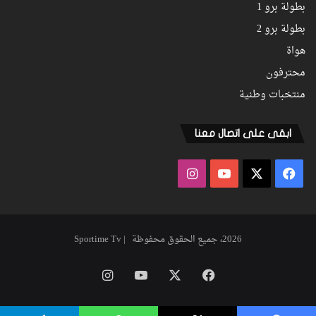
بطولة برو 1
بطولة برو 2
هواة
محترفون
منتخبات وطنية
ابقى على اتصال معنا
فيسبوك
‫X
‫YouTube
انستقرام
2026، جميع الحقوق محفوظة | Sportime Tv
فيسبوك
‫X
‫YouTube
انستقرام