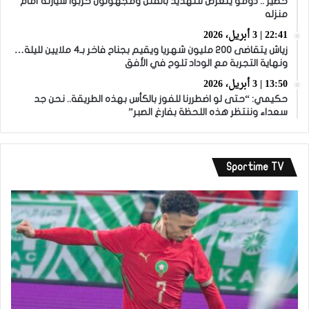
خطير .. دومو يتعرض للتهديد بالقتل ومجهولون خربوا سيارته أمام
منزله
22:41 | 3 أبريل، 2026
زياش يتقاضى 200 مليون شهريا ويقيم بجناح فاخر بـ4 ملايين لليلة…
ونهاية التجربة مع الوداد تلوح في الأفق
13:50 | 3 أبريل، 2026
حكيمي: “حتى لو اضطررنا للفوز بالكأس بهذه الطريقة.. نحن جد
سعداء وننتظر هذه اللحظة بفارغ الصبر”
Sportime TV