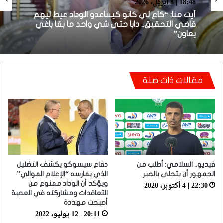
بطولة برو 1
18:48 | 8 أبريل، 2026
22:23 | 6 أبريل، 2026
أيت منا: “كاع لي كانو كيساعدو الوداد عيط ليهم
قاضي التحقيق.. دابا حتى شي واحد ما بقا باغي
توالي النتائج السلبية يلاحق الوداد الرياضي بعد
يعاون”
تعادل جديد أمام الدفاع الحسني الجديدي
مقالات ذات صلة
فيديو.. السلامي: أطلب من
دفاع سيسوكو يكشف التضليل
الجمهور أن يتحلى بالصبر
الذي يمارسه “الإعلام الموالي”
22:30 | 4 أكتوبر، 2020
ويؤكد أن الوداد ممنوع من
التعاقدات ومشاركته في العصبة
أصبحت مهددة
20:11 | 12 يوليو، 2022