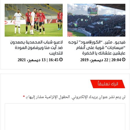
فيديو.. مثير.. “الكورڤاسود” توجه
لاعبو شباب المحمدية يصعدون
“ميساجات” قوية على أنغام
ضد أيت منا ويرفضون العودة
عايشين علشانك يا الخضرة
للتداريب
20:04 | 22 ديسمبر، 2019
16:45 | 13 ديسمبر، 2021
اترك تعليقاً
لن يتم نشر عنوان بريدك الإلكتروني.
الحقول الإلزامية مشار إليها بـ
*
ا
ل
ت