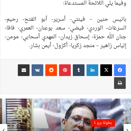
وفيما يلي اللائحة المستدعاة:
بانيس حنين – فينتي- أسرير- أبو الفتح- رحيم-
السرغات- الوردي- فيضي- سعد بوعنان- العمري- فافا-
جنان الله حمزة- إسحاق زيدان- المهدي أسحابي- مومن-
إلياس زاهير – منجد زكريا- أكزول- أيمن بشار.
لينكدإن
بينتيريست
مشاركة عبر البريد
طباعة
بطولة برو 1