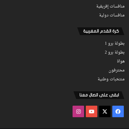
منافسات إفريقية
منافسات دولية
كرة القدم المغربية
بطولة برو 1
بطولة برو 2
هواة
محترفون
منتخبات وطنية
ابقى على اتصال معنا
فيسبوك
‫X
‫YouTube
انستقرام