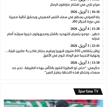
صراع ناري في افتتاح ماراطون الرمال
16:16 | 5 أبريل، 2026
رضا العوني يسطع في سماء التنس المغربي ويحقق ثنائية مميزة
في دورة الجزائر J60
15:20 | 4 أبريل، 2026
خطير .. دومو يتعرض للتهديد بالقتل ومجهولون خربوا سيارته أمام
منزله
22:41 | 3 أبريل، 2026
زياش يتقاضى 200 مليون شهريا ويقيم بجناح فاخر بـ4 ملايين لليلة…
ونهاية التجربة مع الوداد تلوح في الأفق
13:50 | 3 أبريل، 2026
حكيمي: “حتى لو اضطررنا للفوز بالكأس بهذه الطريقة.. نحن جد
سعداء وننتظر هذه اللحظة بفارغ الصبر”
Sportime TV