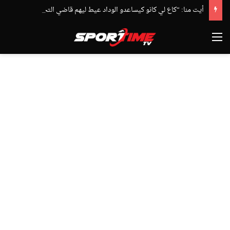
أيت منا: “كاع لي كانو كيساعدو الوداد عيط ليهم قاضي التحقيق.. دابا حتى شي واحد ما بقا باغي يعاون”
القائمة