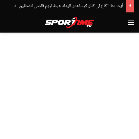
أيت منا: “كاع لي كانو كيساعدو الوداد عيط ليهم قاضي التحقيق.. دابا حتى شي واحد ما بقا باغي يعاون”
القائمة