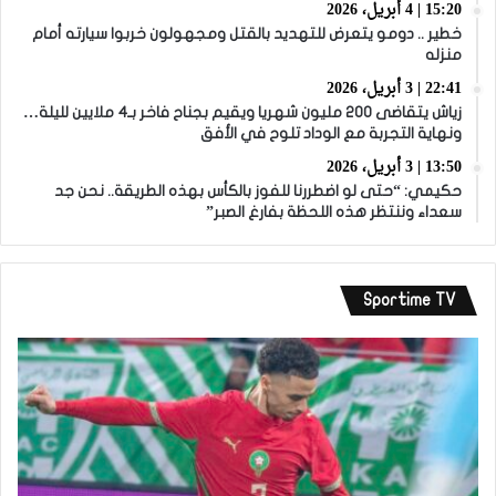
15:20 | 4 أبريل، 2026
خطير .. دومو يتعرض للتهديد بالقتل ومجهولون خربوا سيارته أمام
منزله
22:41 | 3 أبريل، 2026
زياش يتقاضى 200 مليون شهريا ويقيم بجناح فاخر بـ4 ملايين لليلة…
ونهاية التجربة مع الوداد تلوح في الأفق
13:50 | 3 أبريل، 2026
حكيمي: “حتى لو اضطررنا للفوز بالكأس بهذه الطريقة.. نحن جد
سعداء وننتظر هذه اللحظة بفارغ الصبر”
Sportime TV