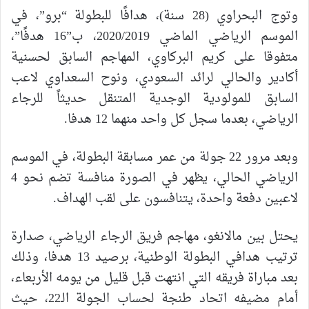
وتوج البحراوي (28 سنة)، هدافًا للبطولة “برو”، في
الموسم الرياضي الماضي 2020/2019، ب”16 هدفًا”،
متفوقا على كريم البركاوي، المهاجم السابق لحسنية
أكادير والحالي لرائد السعودي، ونوح السعداوي لاعب
السابق للمولودية الوجدية المتنقل حديثاً للرجاء
الرياضي، بعدما سجل كل واحد منهما 12 هدفا.
وبعد مرور 22 جولة من عمر مسابقة البطولة، في الموسم
الرياضي الحالي، يظهر في الصورة منافسة تضم نحو 4
لاعبين دفعة واحدة، يتنافسون على لقب الهداف.
يحتل بين مالانغو، مهاجم فريق الرجاء الرياضي، صدارة
ترتيب هدافي البطولة الوطنية، برصيد 13 هدفا، وذلك
بعد مباراة فريقه التي انتهت قبل قليل من يومه الأربعاء،
أمام مضيفه اتحاد طنجة لحساب الجولة الـ22، حيث