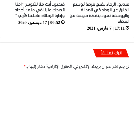
فيديو.. الرجاء يضيع فرصة توسيع
فيديو.. أيت منا لشوبير: “احنا
الفارق عن الوداد في الصدارة
اتضحك علينا في ملف أحداد
واليوسفة تعود بنقطة مهمة من
وإدارة الزمالك عاملتنا كأرنب”
00:52 | 17 ديسمبر، 2020
البيضاء
17:11 | 7 مارس، 2021
اترك تعليقاً
لن يتم نشر عنوان بريدك الإلكتروني.
الحقول الإلزامية مشار إليها بـ
*
ا
ل
ت
ع
ل
ي
ق