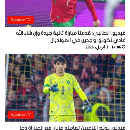
Sportime TV
فيديو.. الطالبي: قدمنا مباراة ثانية جيدة وإن شاء الله
غادي نكونوا واجدين في المونديال
14:06 | 1 أبريل، 2026
Sportime TV
فيديو.. بونو: اللاعبين تعاملو مزيان مع المباراة وخا