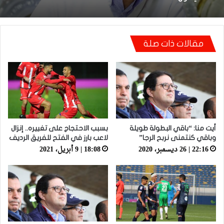
مقالات ذات صلة
أيت منا: “كاع لي كانو كيساعدو الوداد عيط ليهم
قاضي التحقيق.. دابا حتى شي واحد ما بقا باغي
يعاون”
أيت منا: “باقي البطولة طويلة
بسبب الاحتجاج على تغييره.. إنزال
وباقي كنتمنى نربح الرجا”
لاعب بارز في الفتح للفريق الرديف
22:16 | 26 ديسمبر، 2020
18:08 | 9 أبريل، 2021