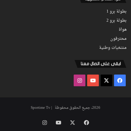
بطولة برو 1
بطولة برو 2
هواة
محترفون
منتخبات وطنية
ابقى على اتصال معنا
فيسبوك
‫X
‫YouTube
انستقرام
2026، جميع الحقوق محفوظة | Sportime Tv
فيسبوك
‫X
‫YouTube
انستقرام