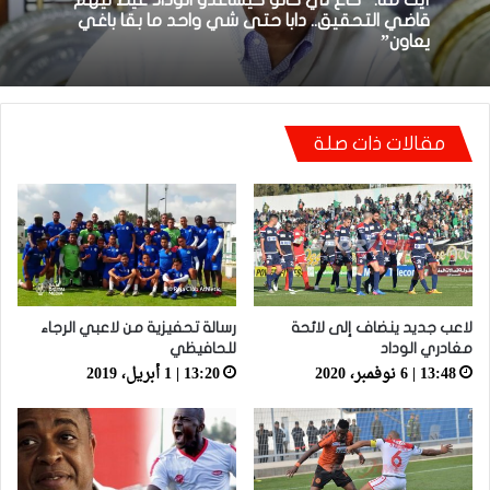
18:48 | 8 أبريل، 2026
توالي النتائج السلبية يلاحق الوداد الرياضي بعد
تعادل جديد أمام الدفاع الحسني الجديدي
مقالات ذات صلة
أيت منا: “كاع لي كانو كيساعدو الوداد عيط ليهم
قاضي التحقيق.. دابا حتى شي واحد ما بقا باغي
يعاون”
لاعب جديد ينضاف إلى لائحة
رسالة تحفيزية من لاعبي الرجاء
مغادري الوداد
للحافيظي
13:48 | 6 نوفمبر، 2020
13:20 | 1 أبريل، 2019