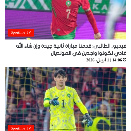
Sportime TV
فيديو.. الطالبي: قدمنا مباراة ثانية جيدة وإن شاء الله
غادي نكونوا واجدين في المونديال
14:06 | 1 أبريل، 2026
Sportime TV