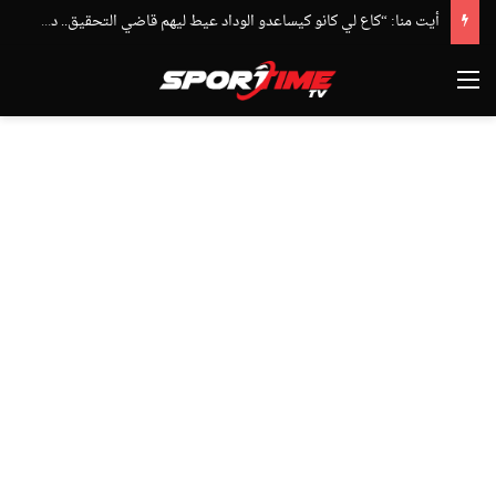
أيت منا: “كاع لي كانو كيساعدو الوداد عيط ليهم قاضي التحقيق.. دابا حتى شي واحد ما بقا باغي يعاون”
القائمة