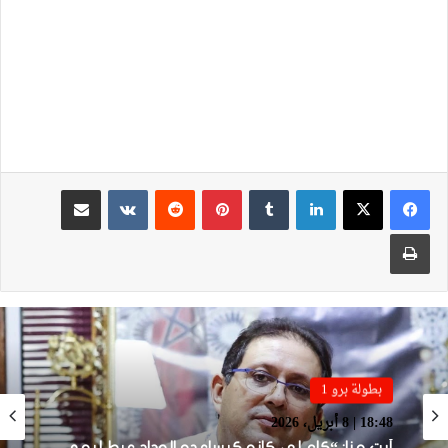
لينكدإن
بينتيريست
مشاركة عبر البريد
طباعة
بطولة برو 1
بطولة برو 1
22:23 | 6 أبريل، 2026