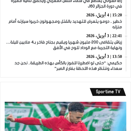
رضا العوني يسطع في سماء التنس المغربي ويحقق ثنائية مميزة
في دورة الجزائر J60
15:20 | 4 أبريل، 2026
خطير .. دومو يتعرض للتهديد بالقتل ومجهولون خربوا سيارته أمام
منزله
22:41 | 3 أبريل، 2026
زياش يتقاضى 200 مليون شهريا ويقيم بجناح فاخر بـ4 ملايين لليلة…
ونهاية التجربة مع الوداد تلوح في الأفق
13:50 | 3 أبريل، 2026
حكيمي: “حتى لو اضطررنا للفوز بالكأس بهذه الطريقة.. نحن جد
سعداء وننتظر هذه اللحظة بفارغ الصبر”
Sportime TV