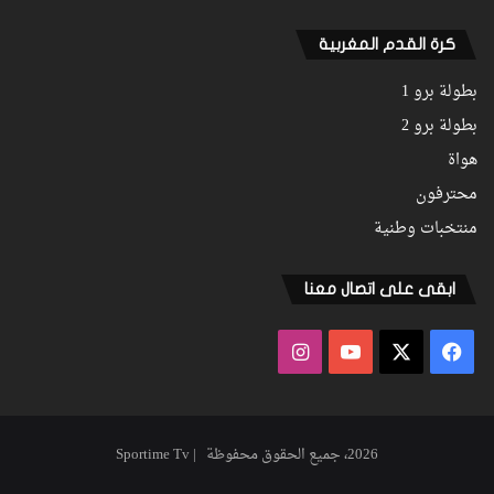
كرة القدم المغربية
بطولة برو 1
بطولة برو 2
هواة
محترفون
منتخبات وطنية
ابقى على اتصال معنا
فيسبوك
‫X
‫YouTube
انستقرام
2026، جميع الحقوق محفوظة | Sportime Tv