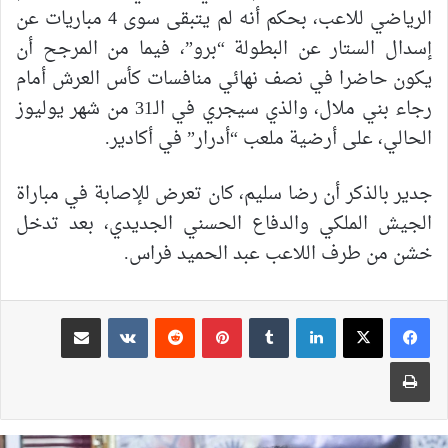
الرياضي للاعب، بحكم أنه لم يتبقى سوى 4 مباريات عن
إسدال الستار عن البطولة “برو”، فيما من المرجح أن
يكون حاضرا في نصف نهائي منافسات كأس العرش أمام
رجاء بني ملال، والذي سيجري في الـ31 من شهر يوليوز
الحالي، على أرضية ملعب “أدرار” في أكادير.
جدير بالذكر أن رضا سليم، كان تعرض للإصابة في مباراة
الجيش الملكي والدفاع الحسني الجديدي، بعد تدخل
خشن من طرف اللاعب عبد الحميد فراس.
لينكدإن
بينتيريست
مشاركة عبر البريد
طباعة