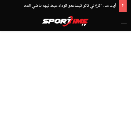
أيت منا: “كاع لي كانو كيساعدو الوداد عيط ليهم قاضي التحقيق.. دابا حتى شي واحد ما بقا باغي يعاون”
القائمة