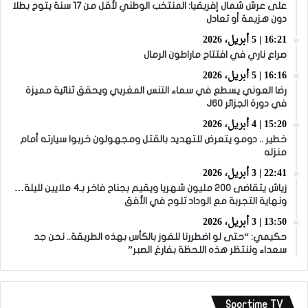
على عرش شمال إفريقيا: المنتخب الوطني لأقل من 17 سنة يتوج بطلا
دون هزيمة أو تعادل
16:21 | 5 أبريل، 2026
صراع ناري في افتتاح ماراطون الرمال
16:16 | 5 أبريل، 2026
رضا العوني يسطع في سماء التنس المغربي ويحقق ثنائية مميزة
في دورة الجزائر J60
15:20 | 4 أبريل، 2026
خطير .. دومو يتعرض للتهديد بالقتل ومجهولون خربوا سيارته أمام
منزله
22:41 | 3 أبريل، 2026
زياش يتقاضى 200 مليون شهريا ويقيم بجناح فاخر بـ4 ملايين لليلة…
ونهاية التجربة مع الوداد تلوح في الأفق
13:50 | 3 أبريل، 2026
حكيمي: “حتى لو اضطررنا للفوز بالكأس بهذه الطريقة.. نحن جد
سعداء وننتظر هذه اللحظة بفارغ الصبر”
Sportime TV