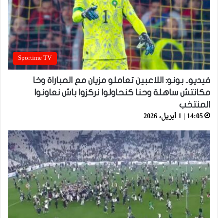
Sportime TV
فيديو.. بونو: اللاعبين تعاملو مزيان مع المباراة وخا
مكانتش ساهلة وحنا كنحاولوا نركزوا باش نعاونوا
المنتخب
14:05 | 1 أبريل، 2026