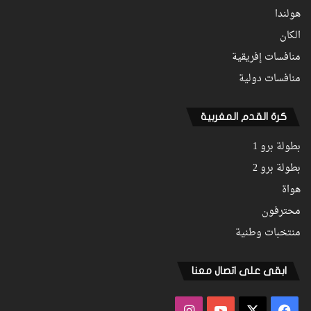
هولندا
الكان
منافسات إفريقية
منافسات دولية
كرة القدم المغربية
بطولة برو 1
بطولة برو 2
هواة
محترفون
منتخبات وطنية
ابقى على اتصال معنا
فيسبوك
‫X
‫YouTube
انستقرام