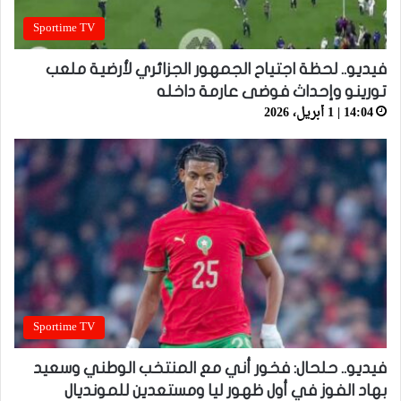
Sportime TV
فيديو.. لحظة اجتياح الجمهور الجزائري لأرضية ملعب
تورينو وإحداث فوضى عارمة داخله
14:04 | 1 أبريل، 2026
Sportime TV
فيديو.. حلحال: فخور أني مع المنتخب الوطني وسعيد
بهاد الفوز في أول ظهور ليا ومستعدين للمونديال