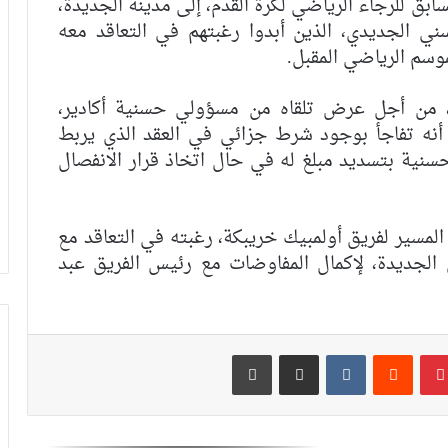
بق للرجاء الرياضي لكرة القدم، إلى مدينة الجديدة،
 الجديدي، الذين أبدوا رغبتهم في التعاقد معه
الرجاء يحتفي بمتقاعديه في مبادرة وفاء
موسم الرياضي المقبل.
تبرز القيم الإنسانية للنادي
، من أجل عرض تلقاه من مسؤولي حسنية أكادير،
 أنه تفاجأ بوجود شرط جزائي في العقد الذي يربط
الرجاء يؤجل جمعه العام ويعقد لقاء
تواصليا
لحسنية بتسديد مبلغ له في حال اتخاذ قرار الانفصال
كارتيرون يعزز طاقمه التقني بأسماء أجنبية
لمسير لفريق أولمبيك خريبكة، رغبته في التعاقد مع
ويباشر مهامه مع الوداد
الجديدة، لإكمال المفاوضات مع رئيس الفريق عبد
الرجاء يعود إلى التداريب ويبرمج ودية أمام
حسنية أكادير
بينتيريست
مشاركة عبر البريد
طباعة
العصبة الاحترافية تعلن إعادة برمجة
مؤجلات البطولة بعد التوقف الدولي