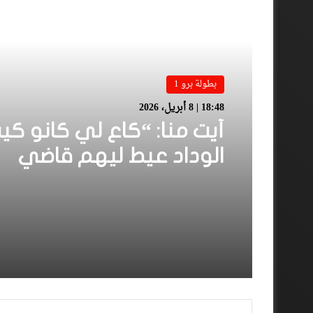
أقرأ المزيد
بطولة برو 1
18:48 | 8 أبريل، 2026
أيت منا: “كاع لي كانو كي
الوداد عيط ليهم قاضي
التحقيق.. دابا حتى شي وا
بقا باغي يعاون”