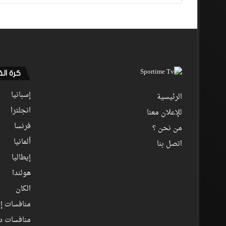
كرة ال
إسبانيا
الرئيسية
انجلترا
للإعلان معنا
فرنسا
من نحن ؟
ألمانيا
اتصل بنا
إيطاليا
هولندا
الكان
منافسات إف
منافسات د