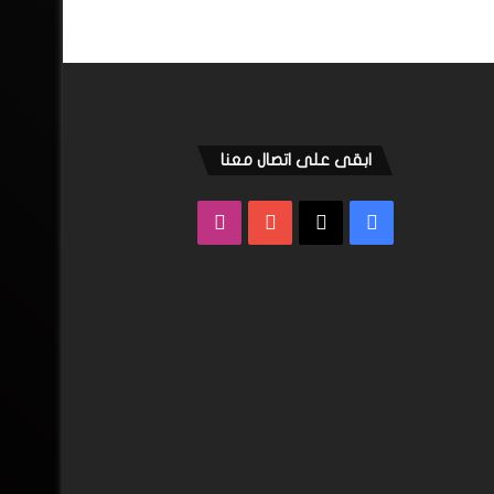
ابقى على اتصال معنا
فيسبوك
‫X
‫YouTube
انستقرام