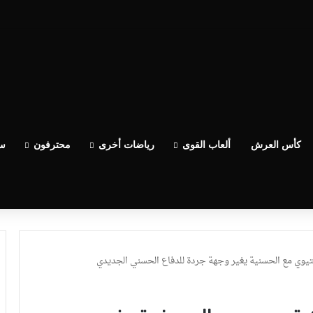
كأس العرش
ألعاب القوى
رياضات أخرى
محترفون
سب
وي مع الحسنية يغير وجهة جردة للدفاع الحسني الجديدي