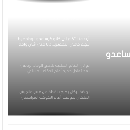
أيت منا: “الوداد اليوم عايشة بسبابي
وخسرت 20 مليار فالسنة الأولى”
أيت منا: “كاع لي كانو كيساعدو الوداد عيط
ليهم قاضي التحقيق.. دابا حتى شي واحد
ما بقا باغي يعاون”
ساعدو
توالي النتائج السلبية يلاحق الوداد الرياضي
بعد تعادل جديد أمام الدفاع الحسني
حد ما
الجديدي
نهضة بركان يخرج بنقطة من فاس والجيش
الملكي يتوقف أمام الكوكب المراكشي
زياش يتقاضى 200 مليون شهريا ويقيم
بجناح فاخر بـ4 ملايين لليلة… ونهاية
التجربة مع الوداد تلوح في الأفق