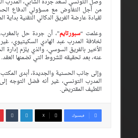
وصل التونسي لسعد جردة الشابي، المدرب السا
من أجل التفاوض مع مسؤولي الدفاع الحسني
لقيادة عارضة الفريق الدكالي التقنية بداية ال
وعلمت “
سبورتايم
”، أن جردة حل بالمغرب
لخلافة المدرب عبد الهادي السكيتيوي، غير
الأخير بالفريق السوسي، والذي يلزم إدارة ا
عنه، بعد تحقيقه للشروط التي تضمنها العقد.
وإلى جانب الحسنية والجديدة، أبدى المكتب ا
المدرب التونسي، غير أنه فضل التوجه إلى 
اللطيف المقتريض.
لينكدإن
فيسبوك
‫X