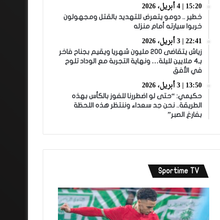
15:20 | 4 أبريل، 2026
خطير .. دومو يتعرض للتهديد بالقتل ومجهولون
خربوا سيارته أمام منزله
22:41 | 3 أبريل، 2026
زياش يتقاضى 200 مليون شهريا ويقيم بجناح فاخر
بـ4 ملايين لليلة… ونهاية التجربة مع الوداد تلوح
في الأفق
13:50 | 3 أبريل، 2026
حكيمي: “حتى لو اضطررنا للفوز بالكأس بهذه
الطريقة.. نحن جد سعداء وننتظر هذه اللحظة
بفارغ الصبر”
Sportime TV