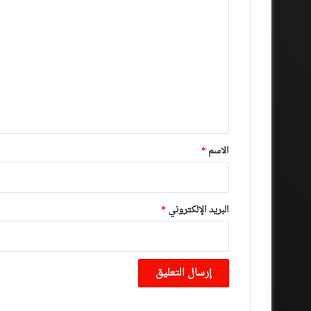
ا
ل
ت
ع
ل
ي
ق
*
الاسم
*
البريد الإلكتروني
*