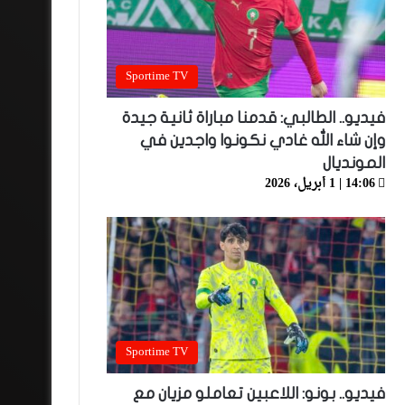
Sportime TV
فيديو.. الطالبي: قدمنا مباراة ثانية جيدة
وإن شاء الله غادي نكونوا واجدين في
المونديال
14:06 | 1 أبريل، 2026
Sportime TV
فيديو.. بونو: اللاعبين تعاملو مزيان مع