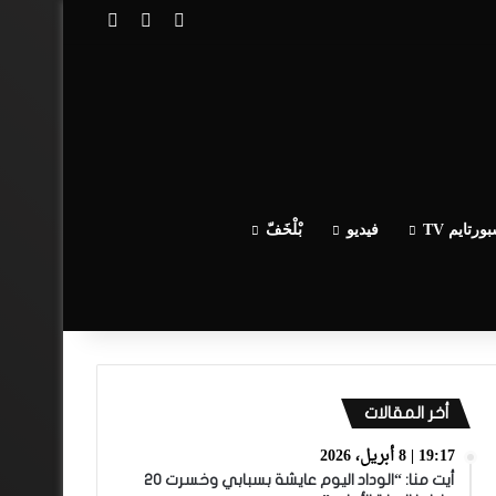
تسجيل الدخول
مقال عشوائي
إضافة عمود جا
ورتايم TV
فيديو
بْلْخَفّ
أخر المقالات
19:17 | 8 أبريل، 2026
أيت منا: “الوداد اليوم عايشة بسبابي وخسرت 20