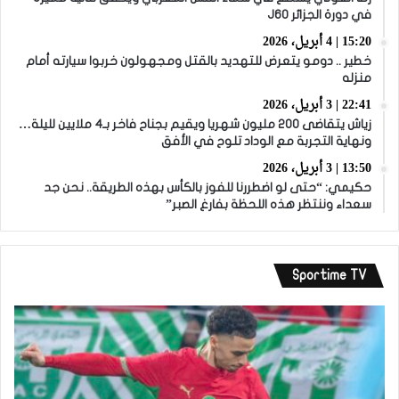
في دورة الجزائر J60
15:20 | 4 أبريل، 2026
خطير .. دومو يتعرض للتهديد بالقتل ومجهولون خربوا سيارته أمام
منزله
22:41 | 3 أبريل، 2026
زياش يتقاضى 200 مليون شهريا ويقيم بجناح فاخر بـ4 ملايين لليلة…
ونهاية التجربة مع الوداد تلوح في الأفق
13:50 | 3 أبريل، 2026
حكيمي: “حتى لو اضطررنا للفوز بالكأس بهذه الطريقة.. نحن جد
سعداء وننتظر هذه اللحظة بفارغ الصبر”
Sportime TV