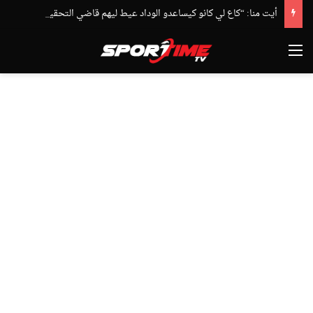
أيت منا: “كاع لي كانو كيساعدو الوداد عيط ليهم قاضي التحقيق.. دابا حتى شي واحد ما بقا باغي يعاون”
القائمة