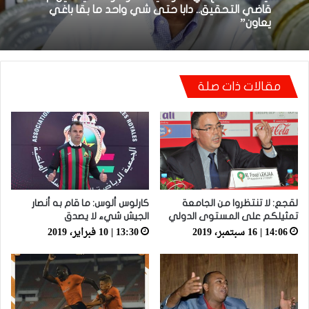
22:23 | 6 أبريل، 2026
أيت منا: “كاع لي كانو كيساعدو الوداد عيط ليهم
قاضي التحقيق.. دابا حتى شي واحد ما بقا باغي
يعاون”
توالي النتائج السلبية يلاحق الوداد الرياضي بعد
تعادل جديد أمام الدفاع الحسني الجديدي
مقالات ذات صلة
لقجع: لا تنتظروا من الجامعة
كارلوس ألوس: ما قام به أنصار
تمثيلكم على المستوى الدولي
الجيش شيء لا يصدق
14:06 | 16 سبتمبر، 2019
13:30 | 10 فبراير، 2019