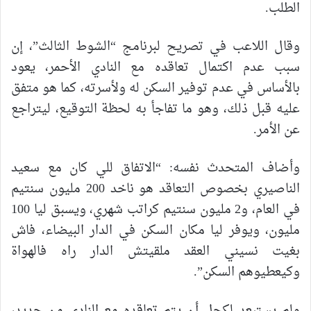
الطلب.
وقال اللاعب في تصريح لبرنامج “الشوط الثالث”، إن
سبب عدم اكتمال تعاقده مع النادي الأحمر، يعود
بالأساس في عدم توفير السكن له ولأسرته، كما هو متفق
عليه قبل ذلك، وهو ما تفاجأ به لحظة التوقيع، ليتراجع
عن الأمر.
وأضاف المتحدث نفسه: “الاتفاق للي كان مع سعيد
الناصيري بخصوص التعاقد هو ناخد 200 مليون سنتيم
في العام، و2 مليون سنتيم كراتب شهري، ويسبق ليا 100
مليون، ويوفر ليا مكان السكن في الدار البيضاء، فاش
بغيت نسيني العقد ملقيتش الدار راه فالهواة
وكيعطيوهم السكن”.
ولم يستبعد لكحل أن يتم تعاقده مع النادي من جديد،