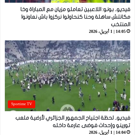
فيديو.. بونو: اللاعبين تعاملو مزيان مع المباراة وخا
مكانتش ساهلة وحنا كنحاولوا نركزوا باش نعاونوا
المنتخب
14:05 | 1 أبريل، 2026
Sportime TV
فيديو.. لحظة اجتياح الجمهور الجزائري لأرضية ملعب
تورينو وإحداث فوضى عارمة داخله
14:04 | 1 أبريل، 2026