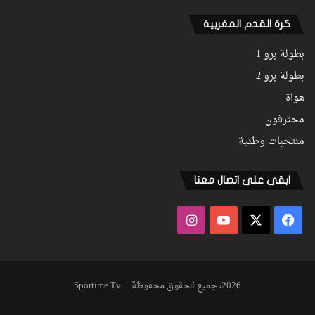
كرة القدم المغربية
بطولة برو 1
بطولة برو 2
هواة
محترفون
منتخبات وطنية
ابقى على اتصال معنا
فيسبوك
‫X
‫YouTube
انستقرام
2026، جميع الحقوق محفوظة | Sportime Tv