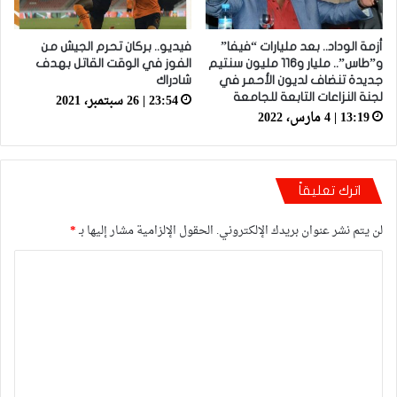
أزمة الوداد.. بعد مليارات “فيفا”
فيديو.. بركان تحرم الجيش من
و”طاس”.. مليار و116 مليون سنتيم
الفوز في الوقت القاتل بهدف
جديدة تنضاف لديون الأحمر في
شادراك
23:54 | 26 سبتمبر، 2021
لجنة النزاعات التابعة للجامعة
13:19 | 4 مارس، 2022
اترك تعليقاً
لن يتم نشر عنوان بريدك الإلكتروني.
الحقول الإلزامية مشار إليها بـ
*
ا
ل
ت
ع
ل
ي