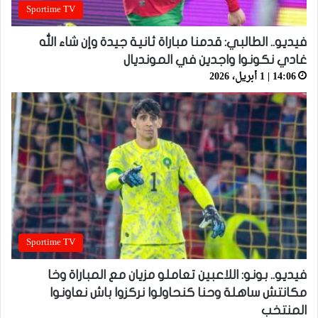
Sportime TV
فيديو.. الطالبي: قدمنا مباراة ثانية جيدة وإن شاء الله
غادي نكونوا واجدين في المونديال
14:06 | 1 أبريل، 2026
Sportime TV
فيديو.. بونو: اللاعبين تعاملو مزيان مع المباراة وخا
مكانتش ساهلة وحنا كنحاولوا نركزوا باش نعاونوا
المنتخب