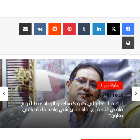
لينكدإن
بينتيريست
مشاركة عبر البريد
طباعة
بطولة برو 1
بطولة برو 1
22:23 | 6 أبريل، 2026
18:48 | 8 أبريل، 2026
توالي النتائج السلبية يلاحق الوداد الرياضي بعد
تعادل جديد أمام الدفاع الحسني الجديدي
أيت منا: “كاع لي كانو كيساعدو الوداد عيط ليهم