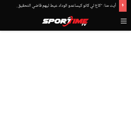
أيت منا: “كاع لي كانو كيساعدو الوداد عيط ليهم قاضي التحقيق.. دابا حتى شي واحد ما بقا باغي يعاون”
القائمة