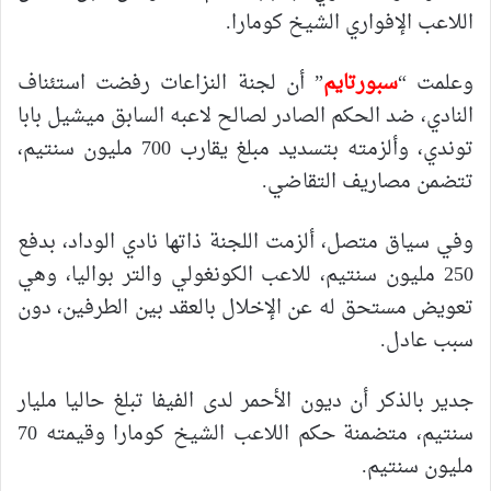
اللاعب الإفواري الشيخ كومارا.
وعلمت “
سبورتايم
” أن لجنة النزاعات رفضت استئناف
النادي، ضد الحكم الصادر لصالح لاعبه السابق ميشيل بابا
توندي، وألزمته بتسديد مبلغ يقارب 700 مليون سنتيم،
تتضمن مصاريف التقاضي.
وفي سياق متصل، ألزمت اللجنة ذاتها نادي الوداد، بدفع
250 مليون سنتيم، للاعب الكونغولي والتر بواليا، وهي
تعويض مستحق له عن الإخلال بالعقد بين الطرفين، دون
سبب عادل.
جدير بالذكر أن ديون الأحمر لدى الفيفا تبلغ حاليا مليار
سنتيم، متضمنة حكم اللاعب الشيخ كومارا وقيمته 70
مليون سنتيم.