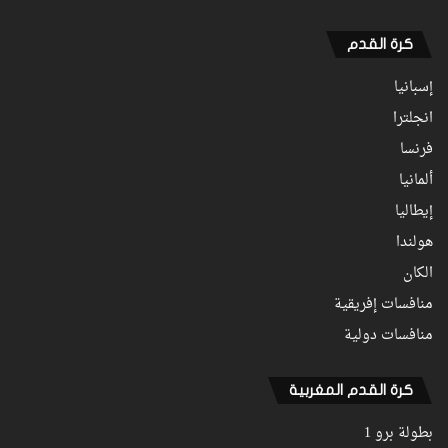
كرة القدم
إسبانيا
انجلترا
فرنسا
ألمانيا
إيطاليا
هولندا
الكان
منافسات إفريقية
منافسات دولية
كرة القدم المغربية
بطولة برو 1