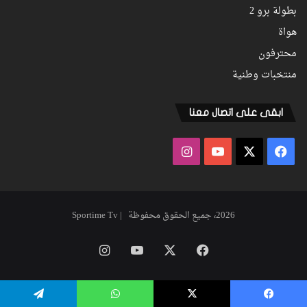
بطولة برو 2
هواة
محترفون
منتخبات وطنية
ابقى على اتصال معنا
فيسبوك
‫X
‫YouTube
انستقرام
2026، جميع الحقوق محفوظة | Sportime Tv
فيسبوك
‫X
‫YouTube
انستقرام
يسبوك
‫X
واتساب
تيلقرام