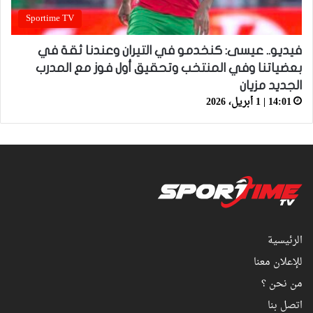
Sportime TV
فيديو.. عيسى: كنخدمو في التيران وعندنا ثقة في
بعضياتنا وفي المنتخب وتحقيق أول فوز مع المدرب
الجديد مزيان
14:01 | 1 أبريل، 2026
الرئيسية
للإعلان معنا
من نحن ؟
اتصل بنا