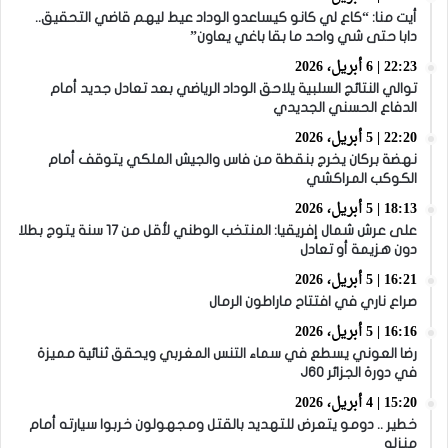
أيت منا: “كاع لي كانو كيساعدو الوداد عيط ليهم قاضي التحقيق..
دابا حتى شي واحد ما بقا باغي يعاون”
22:23 | 6 أبريل، 2026
توالي النتائج السلبية يلاحق الوداد الرياضي بعد تعادل جديد أمام
الدفاع الحسني الجديدي
22:20 | 5 أبريل، 2026
نهضة بركان يخرج بنقطة من فاس والجيش الملكي يتوقف أمام
الكوكب المراكشي
18:13 | 5 أبريل، 2026
على عرش شمال إفريقيا: المنتخب الوطني لأقل من 17 سنة يتوج بطلا
دون هزيمة أو تعادل
16:21 | 5 أبريل، 2026
صراع ناري في افتتاح ماراطون الرمال
16:16 | 5 أبريل، 2026
رضا العوني يسطع في سماء التنس المغربي ويحقق ثنائية مميزة
في دورة الجزائر J60
15:20 | 4 أبريل، 2026
خطير .. دومو يتعرض للتهديد بالقتل ومجهولون خربوا سيارته أمام
منزله