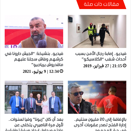
مقالات ذات صلة
قاضي التحقيق.. دابا حتى شي واحد ما بقا باغي
يعاون”
فيديو.. إصابة رجال الأمن بسبب
فيديو.. بنشيخة: “الجيش دارونا في
أحداث شغب “الكلاسيكو”
كرشهم وفاش سجلنا عليهم
21:15 | 27 فبراير، 2019
ماقدروش يرياجيو”
12:34 | 9 يوليو، 2021
بالإضافة إلى 20 مليون سنتيم..
بعد أن كان ”زبونا” وفيا لسنوات..
إدارة الفتح تصدر عقوبات أخرى
لأول مرة الناصيري يتخلى عن
في حق الهجهوج
عادته ويحاول إيجاد صيغة توافقية