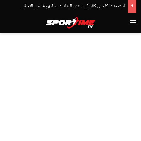
أيت منا: “كاع لي كانو كيساعدو الوداد عيط ليهم قاضي التحقيق.. دابا حتى شي واحد ما بقا باغي يعاون”
القائمة