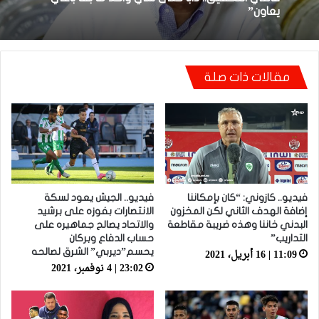
توالي النتائج السلبية يلاحق الوداد الرياضي بعد
تعادل جديد أمام الدفاع الحسني الجديدي
أيت منا: “كاع لي كانو كيساعدو الوداد عيط ليهم
قاضي التحقيق.. دابا حتى شي واحد ما بقا باغي
مقالات ذات صلة
يعاون”
فيديو.. كازوني: “كان بإمكاننا
فيديو.. الجيش يعود لسكة
إضافة الهدف الثاني لكن المخزون
الانتصارات بفوزه على برشيد
البدني خاننا وهذه ضريبة مقاطعة
والاتحاد يصالح جماهيره على
التداريب”
حساب الدفاع وبركان
11:09 | 16 أبريل، 2021
يحسم”ديربي” الشرق لصالحه
23:02 | 4 نوفمبر، 2021