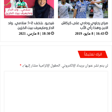
صراع رجاوي ودادي على كركاش
فيديو.. بلخف 2×1: سلامي.. ولد
الابن وهذا رأي الأب
الدار ومايعرف بيت الخزين
16:43 | 8 مايو، 2019
18:30 | 8 مارس، 2021
اترك تعليقاً
لن يتم نشر عنوان بريدك الإلكتروني.
الحقول الإلزامية مشار إليها بـ
*
ا
ل
ت
ع
ل