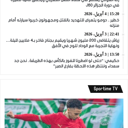
في دورة الجزائر J60
15:20 | 4 أبريل، 2026
خطير .. دومو يتعرض للتهديد بالقتل ومجهولون خربوا سيارته أمام
منزله
22:41 | 3 أبريل، 2026
زياش يتقاضى 200 مليون شهريا ويقيم بجناح فاخر بـ4 ملايين لليلة…
ونهاية التجربة مع الوداد تلوح في الأفق
13:50 | 3 أبريل، 2026
حكيمي: “حتى لو اضطررنا للفوز بالكأس بهذه الطريقة.. نحن جد
سعداء وننتظر هذه اللحظة بفارغ الصبر”
Sportime TV