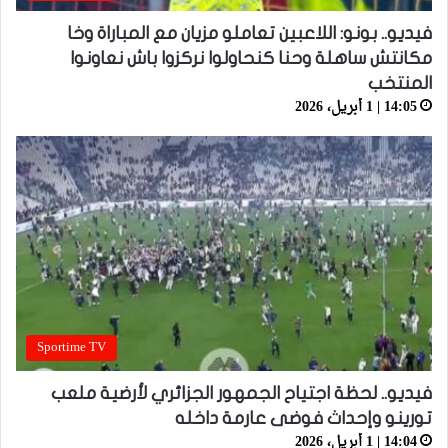
فيديو.. بونو: اللاعبين تعاملو مزيان مع المباراة وخا
مكانتش ساهلة وحنا كنحاولوا نركزوا باش نعاونوا
المنتخب
14:05 | 1 أبريل، 2026
Sportime TV
فيديو.. لحظة اجتياح الجمهور الجزائري لأرضية ملعب
تورينو وإحداث فوضى عارمة داخله
14:04 | 1 أبريل، 2026