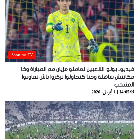
Sportime TV
فيديو.. بونو: اللاعبين تعاملو مزيان مع المباراة وخا
مكانتش ساهلة وحنا كنحاولوا نركزوا باش نعاونوا
المنتخب
14:05 | 1 أبريل، 2026