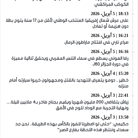
الكوكب المراكشي
18:13 | 5 أبريل، 2026
على عرش شمال إفريقيا: المنتخب الوطني لأقل من 17 سنة يتوج بطلا
دون هزيمة أو تعادل
16:21 | 5 أبريل، 2026
صراع ناري في افتتاح ماراطون الرمال
16:16 | 5 أبريل، 2026
رضا العوني يسطع في سماء التنس المغربي ويحقق ثنائية مميزة
في دورة الجزائر J60
15:20 | 4 أبريل، 2026
خطير .. دومو يتعرض للتهديد بالقتل ومجهولون خربوا سيارته أمام
منزله
22:41 | 3 أبريل، 2026
زياش يتقاضى 200 مليون شهريا ويقيم بجناح فاخر بـ4 ملايين لليلة…
ونهاية التجربة مع الوداد تلوح في الأفق
13:50 | 3 أبريل، 2026
حكيمي: “حتى لو اضطررنا للفوز بالكأس بهذه الطريقة.. نحن جد
سعداء وننتظر هذه اللحظة بفارغ الصبر”