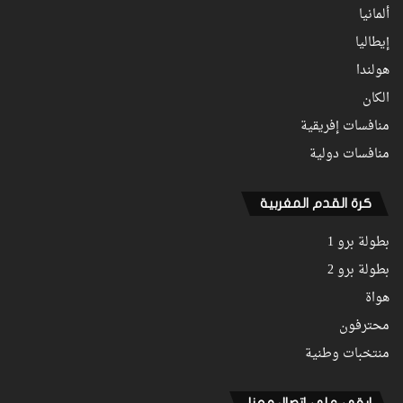
ألمانيا
إيطاليا
هولندا
الكان
منافسات إفريقية
منافسات دولية
كرة القدم المغربية
بطولة برو 1
بطولة برو 2
هواة
محترفون
منتخبات وطنية