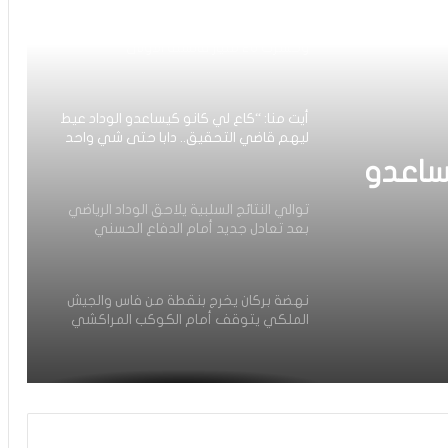
أيت منا: “الوداد اليوم عايشة بسبابي
وخسرت 20 مليار فالسنة الأولى”
أيت منا: “كاع لي كانو كيساعدو الوداد عيط
ليهم قاضي التحقيق.. دابا حتى شي واحد
ما بقا باغي يعاون”
ساعدو
توالي النتائج السلبية يلاحق الوداد الرياضي
بعد تعادل جديد أمام الدفاع الحسني
حد ما
الجديدي
نهضة بركان يخرج بنقطة من فاس والجيش
الملكي يتوقف أمام الكوكب المراكشي
زياش يتقاضى 200 مليون شهريا ويقيم
بجناح فاخر بـ4 ملايين لليلة… ونهاية
التجربة مع الوداد تلوح في الأفق