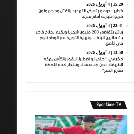
15:20 | 4 أبريل، 2026
خطير .. دومو يتعرض للتهديد بالقتل ومجهولون
خربوا سيارته أمام منزله
22:41 | 3 أبريل، 2026
زياش يتقاضى 200 مليون شهريا ويقيم بجناح فاخر
بـ4 ملايين لليلة… ونهاية التجربة مع الوداد تلوح
في الأفق
13:50 | 3 أبريل، 2026
حكيمي: “حتى لو اضطررنا للفوز بالكأس بهذه
الطريقة.. نحن جد سعداء وننتظر هذه اللحظة
بفارغ الصبر”
Sportime TV