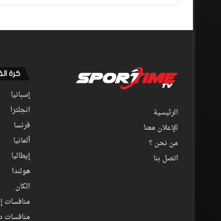
كرة ال
إسبانيا
انجلترا
الرئيسية
فرنسا
للإعلان معنا
ألمانيا
من نحن ؟
إيطاليا
اتصل بنا
هولندا
الكان
منافسات إف
منافسات د