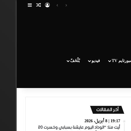
تسجيل الدخول
مقال عشوائي
إضافة عمود جا
ورتايم TV
فيديو
بْلْخَفّ
أخر المقالات
19:17 | 8 أبريل، 2026
أيت منا: “الوداد اليوم عايشة بسبابي وخسرت 20