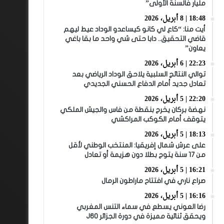
مليار فالسنة الأولى”
18:48 | 8 أبريل، 2026
أيت منا: “كاع لي كانو كيساعدو الوداد عيط ليهم
قاضي التحقيق.. دابا حتى شي واحد ما بقا باغي
يعاون”
22:23 | 6 أبريل، 2026
توالي النتائج السلبية يلاحق الوداد الرياضي بعد
تعادل جديد أمام الدفاع الحسني الجديدي
22:20 | 5 أبريل، 2026
نهضة بركان يخرج بنقطة من فاس والجيش الملكي
يتوقف أمام الكوكب المراكشي
18:13 | 5 أبريل، 2026
على عرش شمال إفريقيا: المنتخب الوطني لأقل
من 17 سنة يتوج بطلا دون هزيمة أو تعادل
16:21 | 5 أبريل، 2026
صراع ناري في افتتاح ماراطون الرمال
16:16 | 5 أبريل، 2026
رضا العوني يسطع في سماء التنس المغربي
ويحقق ثنائية مميزة في دورة الجزائر J60