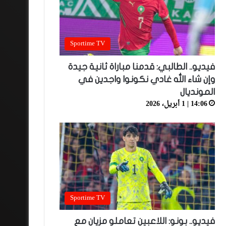
Sportime TV
فيديو.. الطالبي: قدمنا مباراة ثانية جيدة
وإن شاء الله غادي نكونوا واجدين في
المونديال
14:06 | 1 أبريل، 2026
Sportime TV
فيديو.. بونو: اللاعبين تعاملو مزيان مع