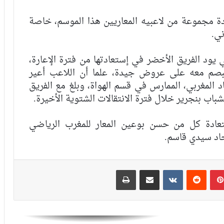
الرجاء يحتفي بمتقاعديه في مبادرة وفاء
ادة مجموعة من لاعبيه المعاريين هذا الموسم، خاصة
تبرز القيم الإنسانية للنادي
ني.
 يود الفريق الأخضر في إستعادتها من فترة الإعارة،
الرجاء يؤجل جمعه العام ويعقد لقاء
تواصليا
يبصم معه على عروض جيدة، علما أن اللاعب أعير
د المغربي، الممارس في قسم الهواة، وبلغ مع الفريق
باب بنجرير خلال فترة الانتقالات الشتوية الأخيرة.
كارتيرون يعزز طاقمه التقني بأسماء أجنبية
ويباشر مهامه مع الوداد
عادة كل من حسن بوعين المعار للمغرب الرياضي
حاد سيدي قاسم.
الرجاء يعود إلى التداريب ويبرمج ودية أمام
حسنية أكادير
بينتيريست
مشاركة عبر البريد
طباعة
العصبة الاحترافية تعلن إعادة برمجة
مؤجلات البطولة بعد التوقف الدولي