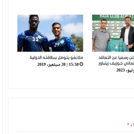
الرجاء يحتفي بمتقاعديه في مبادرة وفاء
تبرز القيم الإنسانية للنادي
الرجاء يؤجل جمعه العام ويعقد لقاء
تواصليا
علن رسميا عن التعاقد
ملانغو يتوصل ببطاقته الدولية
15:50 | 20 سبتمبر، 2019
لماني جوزيف زينباور
كارتيرون يعزز طاقمه التقني بأسماء أجنبية
ويباشر مهامه مع الوداد
الرجاء يعود إلى التداريب ويبرمج ودية أمام
حسنية أكادير
العصبة الاحترافية تعلن إعادة برمجة
 بـ
*
مؤجلات البطولة بعد التوقف الدولي