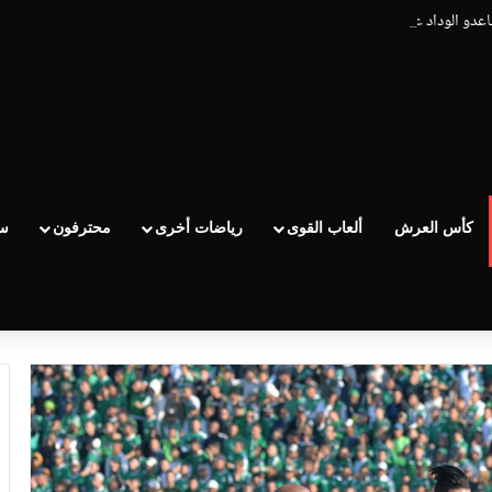
ساعدو الوداد عيط ليهم قاضي التحقيق.. دابا حتى شي واحد ما بقا باغي يعاون”
كأس العرش
ألعاب القوى
رياضات أخرى
محترفون
سب