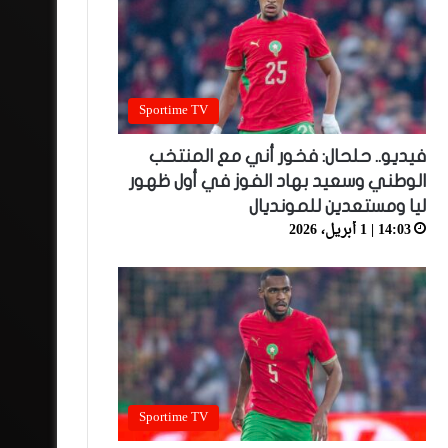
Sportime TV
فيديو.. حلحال: فخور أني مع المنتخب
الوطني وسعيد بهاد الفوز في أول ظهور
ليا ومستعدين للمونديال
14:03 | 1 أبريل، 2026
Sportime TV