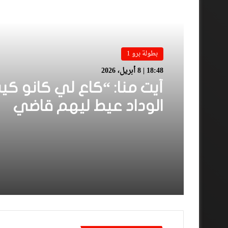
أقرأ المزيد
بطولة برو 1
18:48 | 8 أبريل، 2026
أيت منا: “كاع لي كانو كي
الوداد عيط ليهم قاضي
التحقيق.. دابا حتى شي وا
بقا باغي يعاون”