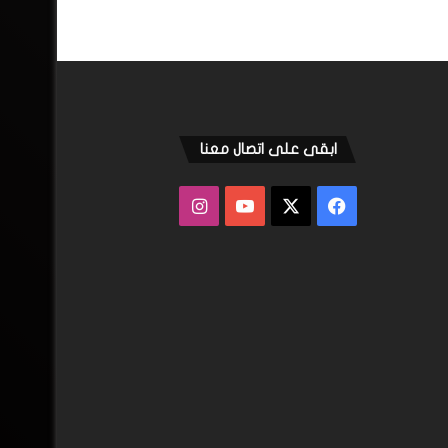
ابقى على اتصال معنا
فيسبوك
‫X
‫YouTube
انستقرام