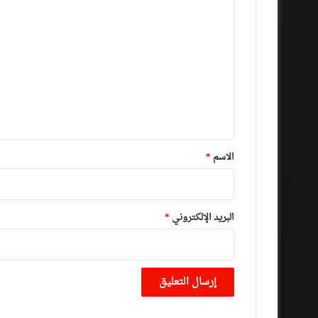
ا
ل
ت
ع
ل
ي
ق
*
الاسم
*
البريد الإلكتروني
*