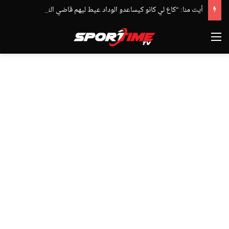
أيت منا: “كاع لي كانو كيساعدو الوداد عيط ليهم قاضي التحقيق.. دابا حتى شي واحد ما بقا باغي يعاون”
القائمة