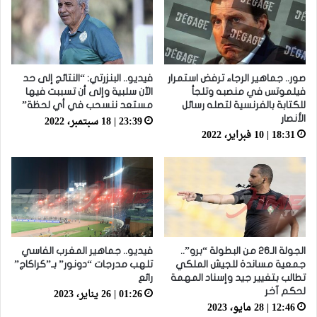
صور.. جماهير الرجاء ترفض استمرار
فيديو.. البنزرتي: “النتائج إلى حد
فيلموتس في منصبه وتلجأ
الآن سلبية وإلى أن تسببت فيها
للكتابة بالفرنسية لتصله رسائل
مستعد ننسحب في أي لحظة”
23:39 | 18 سبتمبر، 2022
الأنصار
18:31 | 10 فبراير، 2022
الجولة الـ26 من البطولة “برو”..
فيديو.. جماهير المغرب الفاسي
جمعية مساندة للجيش الملكي
تلهب مدرجات “دونور” بـ”كراكاج”
تطالب بتغيير جيد وإسناد المهمة
رائع
01:26 | 26 يناير، 2023
لحكم آخر
12:46 | 28 مايو، 2023