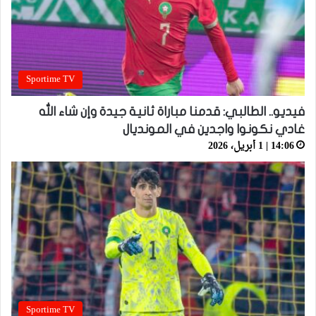
Sportime TV
فيديو.. الطالبي: قدمنا مباراة ثانية جيدة وإن شاء الله
غادي نكونوا واجدين في المونديال
14:06 | 1 أبريل، 2026
Sportime TV