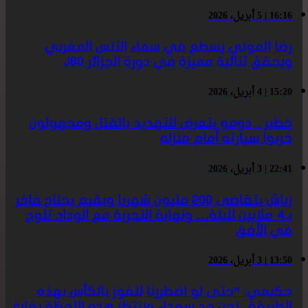
16:16 | 5 أبريل، 2026
رضا العوني يسطع في سماء التنس المغربي
ويحقق ثنائية مميزة في دورة الجزائر J60
15:20 | 4 أبريل، 2026
خطير .. دومو يتعرض للتهديد بالقتل ومجهولون
خربوا سيارته أمام منزله
22:41 | 3 أبريل، 2026
زياش يتقاضى 200 مليون شهريا ويقيم بجناح فاخر
بـ4 ملايين لليلة… ونهاية التجربة مع الوداد تلوح
في الأفق
13:50 | 3 أبريل، 2026
حكيمي: “حتى لو اضطررنا للفوز بالكأس بهذه
الطريقة.. نحن جد سعداء وننتظر هذه اللحظة بفارغ