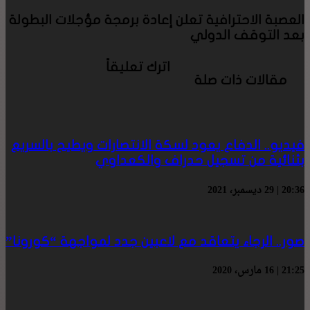
العصبة الاحترافية تعلن إعادة برمجة مؤجلات البطولة
بعد التوقف الدولي
اترك تعليقاً
مقالات ذات صلة
فيديو.. الدفاع يعود لسكة الانتصارات ويطيح بالسريع
بثنائية من تسجيل حدراف والكعداوي
20:36 | 29 ديسمبر، 2021
صور.. الرجاء يتعاقد مع لاعبين جدد لمواجهة “كورونا”
21:25 | 16 مارس، 2020