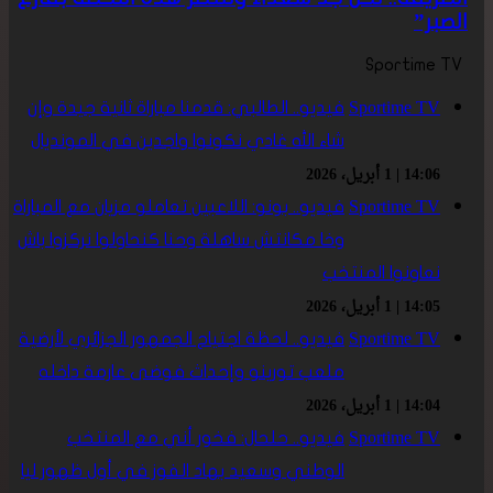
الصبر”
Sportime TV
Sportime TV
فيديو.. الطالبي: قدمنا مباراة ثانية جيدة وإن
شاء الله غادي نكونوا واجدين في المونديال
14:06 | 1 أبريل، 2026
Sportime TV
فيديو.. بونو: اللاعبين تعاملو مزيان مع المباراة
وخا مكانتش ساهلة وحنا كنحاولوا نركزوا باش
نعاونوا المنتخب
14:05 | 1 أبريل، 2026
Sportime TV
فيديو.. لحظة اجتياح الجمهور الجزائري لأرضية
ملعب تورينو وإحداث فوضى عارمة داخله
14:04 | 1 أبريل، 2026
Sportime TV
فيديو.. حلحال: فخور أني مع المنتخب
الوطني وسعيد بهاد الفوز في أول ظهور ليا