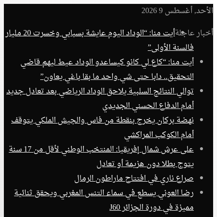
الأحد, أغسطس 9 2026
أخبار عاجلة
أيت منا: “الوداد اليوم عايشة بسبابي وخسرت 20 مليار
فالسنة الأولى”
أيت منا: “كاع لي كانو كيساعدو الوداد عيط ليهم قاضي
التحقيق.. دابا حتى شي واحد ما بقا باغي يعاون”
توالي النتائج السلبية يلاحق الوداد الرياضي بعد تعادل جديد
أمام الدفاع الحسني الجديدي
نهضة بركان يخرج بنقطة من فاس والجيش الملكي يتوقف
أمام الكوكب المراكشي
على عرش شمال إفريقيا: المنتخب الوطني لأقل من 17 سنة
يتوج بطلا دون هزيمة أو تعادل
صراع ناري في افتتاح ماراطون الرمال
رضا العوني يسطع في سماء التنس المغربي ويحقق ثنائية
مميزة في دورة الجزائر J60