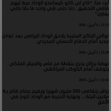
أيت منا: “كاع لي كانو كيساعدو الوداد عيط ليهم
قاضي التحقيق.. دابا حتى شي واحد ما بقا باغي
يعاون”
22:23 | 6 أبريل، 2026
توالي النتائج السلبية يلاحق الوداد الرياضي بعد تعادل
جديد أمام الدفاع الحسني الجديدي
22:20 | 5 أبريل، 2026
نهضة بركان يخرج بنقطة من فاس والجيش الملكي
يتوقف أمام الكوكب المراكشي
22:41 | 3 أبريل، 2026
زياش يتقاضى 200 مليون شهريا ويقيم بجناح فاخر بـ4
ملايين لليلة… ونهاية التجربة مع الوداد تلوح في
الأفق