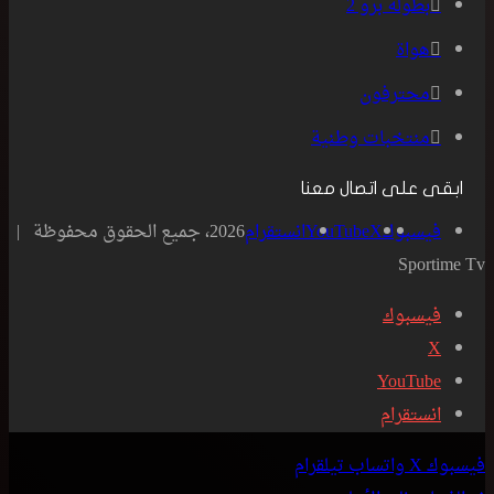
بطولة برو 2
هواة
محترفون
منتخبات وطنية
ابقى على اتصال معنا
فيسبوك
‫X
‫YouTube
انستقرام
2026، جميع الحقوق محفوظة |
Sportime Tv
فيسبوك
‫X
‫YouTube
انستقرام
فيسبوك
‫X
واتساب
تيلقرام