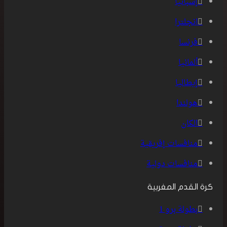
إسبانيا
انجلترا
فرنسا
ألمانيا
إيطاليا
هولندا
الكان
منافسات إفريقية
منافسات دولية
كرة القدم المغربية
بطولة برو 1