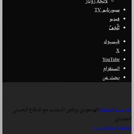
لائحة رونار
سبورتايم TV
فيديو
بْلْخَفّ
فيسبوك
‫X
‫YouTube
انستقرام
بحث عن
الرئيسية
/
البطولة
/
الهدهودي يرفض التجديد مع الدفاع الحسني
الجديدي
البطولة
بطولة برو 1