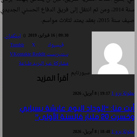
سنة 2014، ومن تم انتقل إلى فريق الدفاع الحسني الجديدي
صيف سنة 2015، بعقد يمتد لثلاث مواسم.
09:30 | 16 فبراير، 2019
0
لينكدإن
فيسبوك
‫X
Tumblr
بينتيريست
مشاركة عبر البريد
طباعة
سبورتايم
أقرأ المزيد
بطولة برو 1
19:17 | 8 أبريل، 2026
أيت منا: “الوداد اليوم عايشة بسبابي
وخسرت 20 مليار فالسنة الأولى”
بطولة برو 1
18:48 | 8 أبريل، 2026