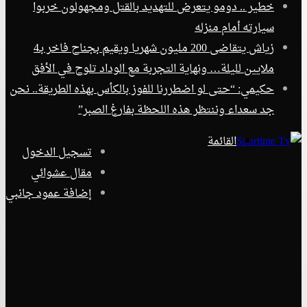
خطير .. دومو يتعرض للتهديد بالقتل ومجهولون خربوا
سيارته أمام منزله
زياش يتقاضى 200 مليون شهريا ويقيم بجناح فاخر بـ4
ملايين لليلة… ونهاية التجربة مع الوداد تلوح في الأفق
حكيمي: “حتى لو اضطررنا للفوز بالكأس بهذه الطريقة.. نحن
جد سعداء وننتظر هذه اللحظة بفارغ الصبر”
القائمة
تسجيل الدخول
مقال عشوائي
إضافة عمود جانبي