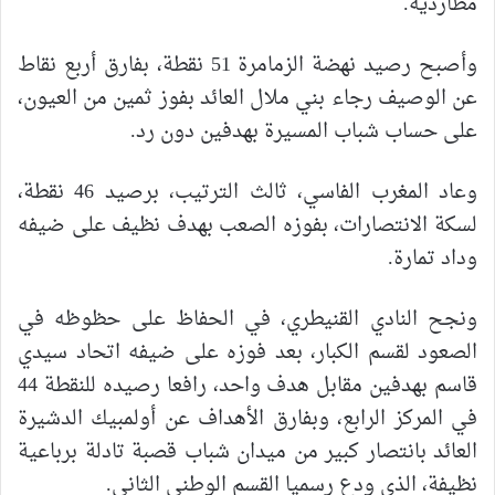
مطارديه.
وأصبح رصيد نهضة الزمامرة 51 نقطة، بفارق أربع نقاط
عن الوصيف رجاء بني ملال العائد بفوز ثمين من العيون،
على حساب شباب المسيرة بهدفين دون رد.
وعاد المغرب الفاسي، ثالث الترتيب، برصيد 46 نقطة،
لسكة الانتصارات، بفوزه الصعب بهدف نظيف على ضيفه
وداد تمارة.
ونجح النادي القنيطري، في الحفاظ على حظوظه في
الصعود لقسم الكبار، بعد فوزه على ضيفه اتحاد سيدي
قاسم بهدفين مقابل هدف واحد، رافعا رصيده للنقطة 44
في المركز الرابع، وبفارق الأهداف عن أولمبيك الدشيرة
العائد بانتصار كبير من ميدان شباب قصبة تادلة برباعية
نظيفة، الذي ودع رسميا القسم الوطني الثاني.