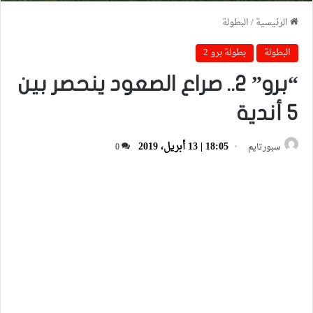
الرئيسية
/
البطولة
البطولة
بطولة برو 2
“برو” 2.. صراع الصعود ينحصر بين
5 أندية
18:05 | 13 أبريل، 2019
سبورتايم
0