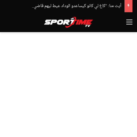
أيت منا: “كاع لي كانو كيساعدو الوداد عيط ليهم قاضي التحقيق.. دابا حتى شي واحد ما بقا باغي يعاون”
القائمة