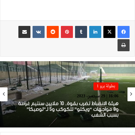
لينكدإن
بينتيريست
مشاركة عبر البريد
طباعة
بطولة برو 1
بطولة برو 2
16:06 | 29 سبتمبر، 2023
13:23 | 25 سبتمبر، 2023
هيئة الانضباط تضرب بقوة.. 10 ملايين سنتيم غرامة
صور.. جمهور أولمبيك خريبكة يخرب الملعب البلدي
و8 مواجهات “ويكلو” للكوكب و5 لـ”لوصيكا”
لبني ملال