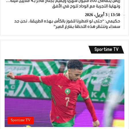
زياش يتقاضى 200 مليون شهريا ويقيم بجناح فاخر بـ4 ملايين لليلة…
ونهاية التجربة مع الوداد تلوح في الأفق
13:50 | 3 أبريل، 2026
حكيمي: “حتى لو اضطررنا للفوز بالكأس بهذه الطريقة.. نحن جد
سعداء وننتظر هذه اللحظة بفارغ الصبر”
Sportime TV
Sportime TV