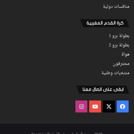
منافسات دولية
كرة القدم المغربية
بطولة برو 1
بطولة برو 2
هواة
محترفون
منتخبات وطنية
ابقى على اتصال معنا
فيسبوك
‫X
‫YouTube
انستقرام