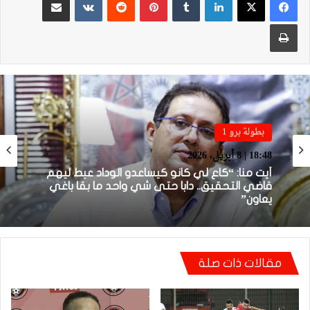
طباعة
بطولة برو 1
بطولة برو 1
22:23 | 6 أبريل، 2026
18:48 | 8 أبريل، 2026
توالي النتائج السلبية يلاحق الوداد الرياضي بعد
تعادل جديد أمام الدفاع الحسني الجديدي
أيت منا: “كاع لي كانو كيساعدو الوداد عيط ليهم
مقالات ذات صلة
قاضي التحقيق.. دابا حتى شي واحد ما بقا باغي
يعاون”