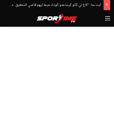
أيت منا: “كاع لي كانو كيساعدو الوداد عيط ليهم قاضي التحقيق.. دابا حتى شي واحد ما بقا باغي يعاون”
القائمة