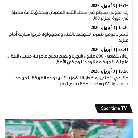
16:16 | 5 أبريل، 2026
رضا العوني يسطع في سماء التنس المغربي ويحقق ثنائية مميزة
في دورة الجزائر J60
15:20 | 4 أبريل، 2026
خطير .. دومو يتعرض للتهديد بالقتل ومجهولون خربوا سيارته أمام
منزله
22:41 | 3 أبريل، 2026
زياش يتقاضى 200 مليون شهريا ويقيم بجناح فاخر بـ4 ملايين لليلة…
ونهاية التجربة مع الوداد تلوح في الأفق
13:50 | 3 أبريل، 2026
حكيمي: “حتى لو اضطررنا للفوز بالكأس بهذه الطريقة.. نحن جد
سعداء وننتظر هذه اللحظة بفارغ الصبر”
Sportime TV