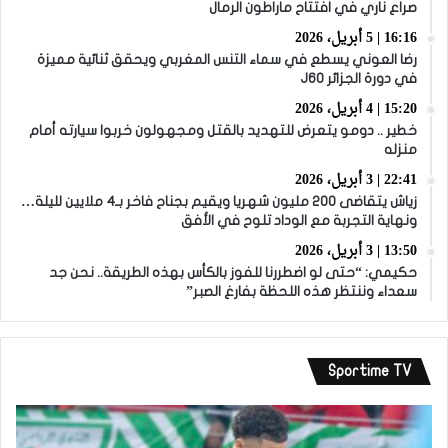
صراع ناري في افتتاح ماراطون الرمال
16:16 | 5 أبريل، 2026
رضا العوني يسطع في سماء التنس المغربي ويحقق ثنائية مميزة
في دورة الجزائر J60
15:20 | 4 أبريل، 2026
خطير .. دومو يتعرض للتهديد بالقتل ومجهولون خربوا سيارته أمام
منزله
22:41 | 3 أبريل، 2026
زياش يتقاضى 200 مليون شهريا ويقيم بجناح فاخر بـ4 ملايين لليلة…
ونهاية التجربة مع الوداد تلوح في الأفق
13:50 | 3 أبريل، 2026
حكيمي: “حتى لو اضطررنا للفوز بالكأس بهذه الطريقة.. نحن جد
سعداء وننتظر هذه اللحظة بفارغ الصبر”
Sportime TV