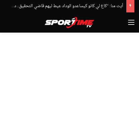
أيت منا: “كاع لي كانو كيساعدو الوداد عيط ليهم قاضي التحقيق.. دابا حتى شي واحد ما بقا باغي يعاون”
القائمة