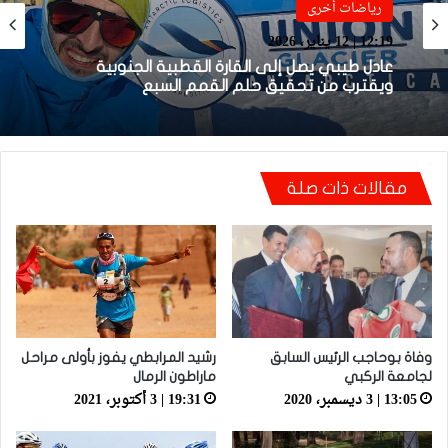
Sportime TV
رياضات أخرى
20:57 | 5 يناير، 2026
12:19 | 12 يناير، 2026
فيديو.. عادل طيبي: تسلق قمة فينسون تزامنا مع
نهائي “الكان” رسالة دعم مني للمنتخب الوطني
مقالات ذات صلة
عادل طيبي يصل إلى القارة القطبية الجنوبية
ويقترب من تحقيق حلم القمم السبع
وفاة بوحاجب الرئيس السابق
رشيد المرابطي يفوز بأولى مراحل
لجامعة الركبي
ماراطون الرمال
13:05 | 3 ديسمبر، 2020
19:31 | 3 أكتوبر، 2021