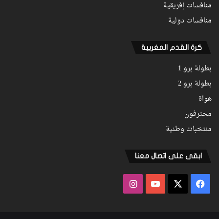
منافسات إفريقية
منافسات دولية
كرة القدم المغربية
بطولة برو 1
بطولة برو 2
هواة
محترفون
منتخبات وطنية
ابقى على اتصال معنا
فيسبوك
‫X
‫YouTube
انستقرام