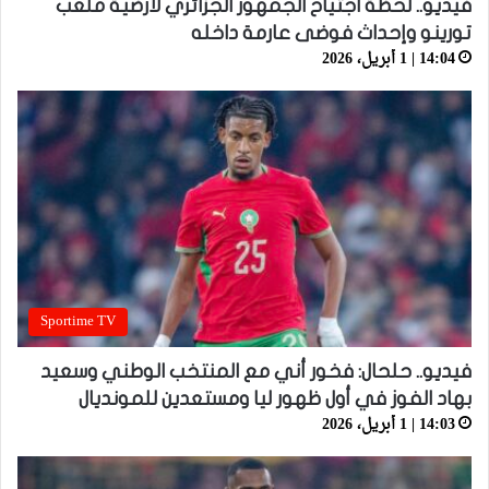
فيديو.. لحظة اجتياح الجمهور الجزائري لأرضية ملعب
تورينو وإحداث فوضى عارمة داخله
14:04 | 1 أبريل، 2026
Sportime TV
فيديو.. حلحال: فخور أني مع المنتخب الوطني وسعيد
بهاد الفوز في أول ظهور ليا ومستعدين للمونديال
14:03 | 1 أبريل، 2026