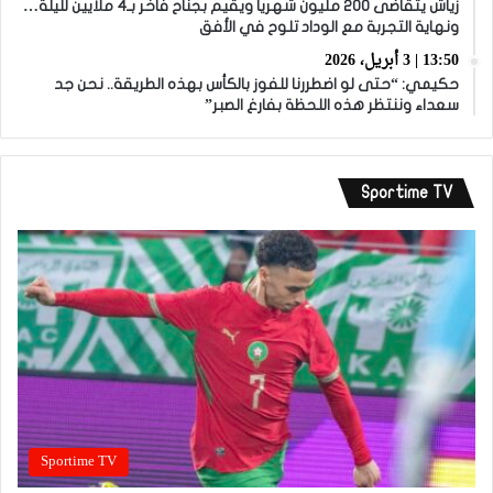
زياش يتقاضى 200 مليون شهريا ويقيم بجناح فاخر بـ4 ملايين لليلة…
ونهاية التجربة مع الوداد تلوح في الأفق
13:50 | 3 أبريل، 2026
حكيمي: “حتى لو اضطررنا للفوز بالكأس بهذه الطريقة.. نحن جد
سعداء وننتظر هذه اللحظة بفارغ الصبر”
Sportime TV
Sportime TV