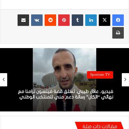
لينكدإن
بينتيريست
مشاركة عبر البريد
طباعة
Sportime TV
20:57 | 5 يناير، 2026
فيديو.. عادل طيبي: تسلق قمة فينسون تزامنا مع
نهائي “الكان” رسالة دعم مني للمنتخب الوطني
مقالات ذات صلة