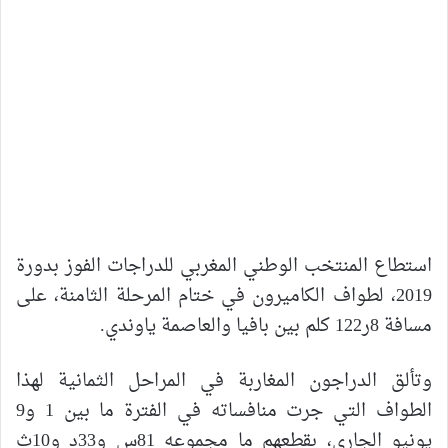
استطاع المنتخب الوطني المغربي للدراجات الفوز بدورة
2019، لطواف الكاميرون في ختام المرحلة الثامنة، على
مسافة 8ر122 كلم بين بافيا والعاصمة ياوندي.
وتألق الدراجون المغاربة في المراحل الثمانية لهذا
الطواف التي جرت منافساته في الفترة ما بين 1 و9
يونيو الجاري، بقطعهم ما مجموعه 81س و33د و10ث