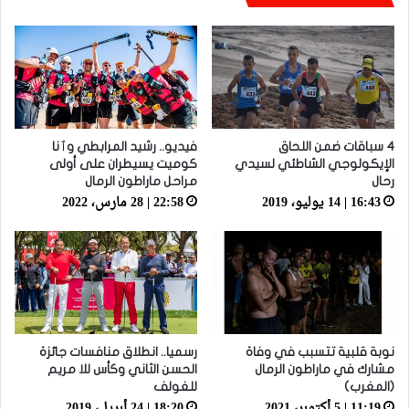
4 سباقات ضمن اللحاق
فيديو.. رشيد المرابطي وٱنا
الإيكولوجي الشاطئي لسيدي
كوميت يسيطران على أولى
رحال
مراحل ماراطون الرمال
16:43 | 14 يوليو، 2019
22:58 | 28 مارس، 2022
نوبة قلبية تتسبب في وفاة
رسميا.. انطلاق منافسات جائزة
مشارك في ماراطون الرمال
الحسن الثاني وكأس للا مريم
(المغرب)
للغولف
11:19 | 5 أكتوبر، 2021
18:20 | 24 أبريل، 2019