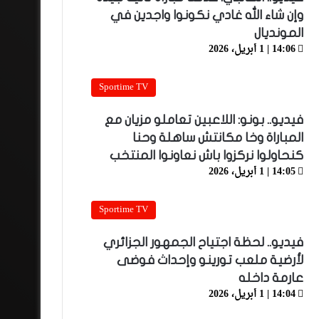
وإن شاء الله غادي نكونوا واجدين في
المونديال
14:06 | 1 أبريل، 2026
Sportime TV
فيديو.. بونو: اللاعبين تعاملو مزيان مع
المباراة وخا مكانتش ساهلة وحنا
كنحاولوا نركزوا باش نعاونوا المنتخب
14:05 | 1 أبريل، 2026
Sportime TV
فيديو.. لحظة اجتياح الجمهور الجزائري
لأرضية ملعب تورينو وإحداث فوضى
عارمة داخله
14:04 | 1 أبريل، 2026