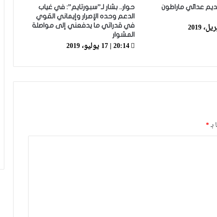
البقالي على “سبورتايم”
يم عدائي ماراطون
حوار.. بشار لـ”سبورتايم”: في غياب
الدعم وحده الإصرار وإيماني القوي
في قدراتي ما يدفعني إلى مواصلة
المشوار
“أولمبياد” باريس.. أعين المغاربة متجهة
20:14 | 17 يوليو، 2019
صوب البقالي وتندوفت لحفظ ماء وجه
المغرب في الألعاب
لحاق “لالة تاكركوست” يعود بـ5 سباقات
كردادي: “التتويج بالنحاسية جاء بعد العمل
 بـ
*
بجد طيلة السنوات الماضية وفرحانة بإهداء
المغرب الميدالية النحاسية”
البطلة فاطمة الزهراء كردادي تفوز
بالميدالية البرونزية وترفع رصيد المغرب من
الميداليات في بطولة العالم في بودابست
بطولة العالم في بودابست.. البقالي:
“الإقصائيات مرت كما أردنا ولم يبق سوى