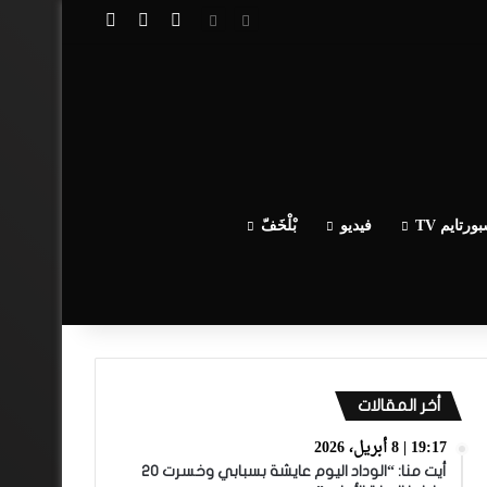
تسجيل الدخول
مقال عشوائي
إضافة عمود جا
ورتايم TV
فيديو
بْلْخَفّ
أخر المقالات
19:17 | 8 أبريل، 2026
أيت منا: “الوداد اليوم عايشة بسبابي وخسرت 20