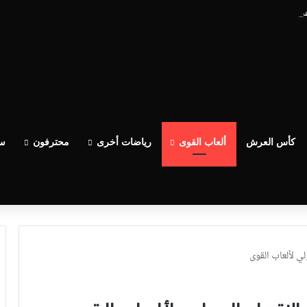
عدو الوداد عيط ليهم قاضي التحقيق.. دابا حتى شي واحد ما بقا باغي يعاون”
كأس العرش
ألعاب القوى
رياضات أخرى
محترفون
سب
لي لألعاب القوى