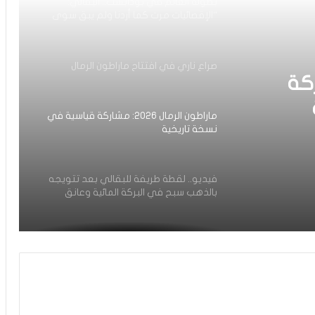
بطولة العالم في بودابست.. البقالي:
“الإقصائيات مرت كما أردنا ولم يبق سوى
دعاء المغاربة لي”
صراع ناري في افتتاح ماراطون الرمال
2: مشاركة
ماراطون الرمال 2026: مشاركة قياسية في
نسخة تاريخية
فيديو.. لقطة طريفة للبقالي بعد تتويجه
بالذهب سبح في البركة المائية وعانق
الجمهور المغربي
فيديو.. البقالي لـ”سبورتايم”: كنهدي
الميدالية لسيدنا الله ينصره للي دعمني
برسائله من طوكيو إلى الآن وللي ماعارفش
الجميع أني كانت عندي إصابة قوية وكان
ممكن نغيب على الأولمبياد
فيديو.. تابعوا البث المباشر لسباق سفيان