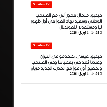
Sportime TV
فيديو.. حلحال: فخور أني مع المنتخب
الوطني وسعيد بهاد الفوز في أول ظهور
ليا ومستعدين للمونديال
14:03 | 1 أبريل، 2026
Sportime TV
فيديو.. عيسى: كنخدمو في التيران
وعندنا ثقة في بعضياتنا وفي المنتخب
وتحقيق أول فوز مع المدرب الجديد مزيان
14:01 | 1 أبريل، 2026