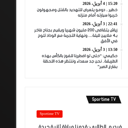
15:20 | 4 أبريل، 2026
خطير .. دومو يتعرض للتهديد بالقتل ومجهولون
خربوا سيارته أمام منزله
22:41 | 3 أبريل، 2026
زياش يتقاضى 200 مليون شهريا ويقيم بجناح فاخر
بـ4 ملايين لليلة… ونهاية التجربة مع الوداد تلوح
في الأفق
13:50 | 3 أبريل، 2026
حكيمي: “حتى لو اضطررنا للفوز بالكأس بهذه
الطريقة.. نحن جد سعداء وننتظر هذه اللحظة
بفارغ الصبر”
Sportime TV
Sportime TV
فيديو.. الطالبي: قدمنا مباراة ثانية جيدة