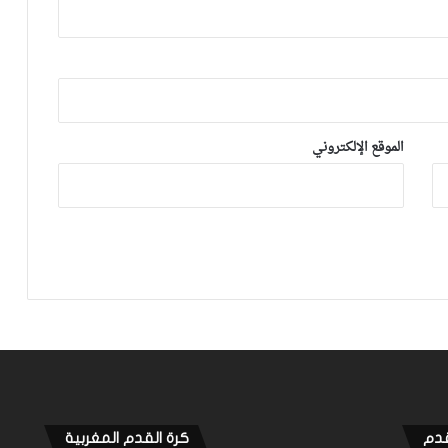
دعاء المغاربة لي”
صراع ناري في افتتاح ماراطون الرمال
ماراطون الرمال 2026: مشاركة قياسية في
الموقع الإلكتروني
نسخة تاريخية
فيديو.. لقطة طريفة للبقالي بعد تتويجه
بالذهب سبح في البركة المائية وعانق
الجمهور المغربي
فيديو.. البقالي لـ”سبورتايم”: كنهدي
الميدالية لسيدنا الله ينصره للي دعمني
برسائله من طوكيو إلى الآن وللي ماعارفش
الجميع أني كانت عندي إصابة قوية وكان
ممكن نغيب على الأولمبياد
فيديو.. تابعوا البث المباشر لسباق سفيان
البقالي على “سبورتايم”
قدم
كرة القدم المغربية