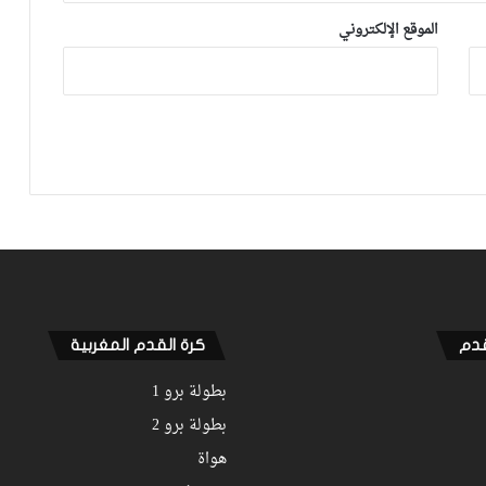
الموقع الإلكتروني
الجولة 8.. الوداد يحصد الهزيمة الثانية على
التوالي أمام بركان والجيش يتعادل مع
آسفي والحسنية تطيح بـ”الكوديم”
والتعادل يحسم مواجهة التواركة والدفاع
قدم
كرة القدم المغربية
بطولة برو 1
بطولة برو 2
هواة