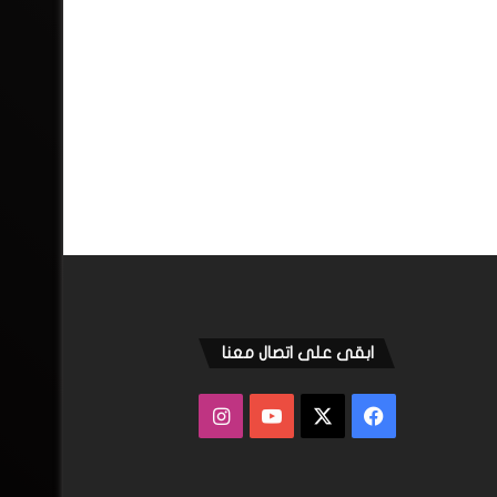
ابقى على اتصال معنا
فيسبوك
‫X
‫YouTube
انستقرام