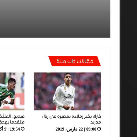
ش.المحمدية بثلاثية وأ.آ
فيديو.. هدف أوناحي الرائ
يطيح بالتواركة بثنائية
واحتفاليته التي تتضمن رس
لوهبي
مقالات ذات صلة
فاران يخبر زملاءه بمصيره في ريال
فيديو.. المنت
مدريد
متقدما بهدف 
09:00 | 22 مارس، 2019
19:54 | 9 أكتوبر، 2020