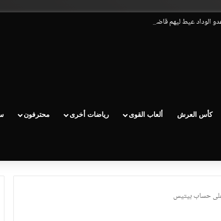
عدو الوداد عيط ليهم قاضي التحقيق.. دابا حتى شي واحد ما بقا باغي يعاون”
كأس العرش
ألعاب القوى
رياضات أخرى
محترفون
سب
” على حساب بيتيس