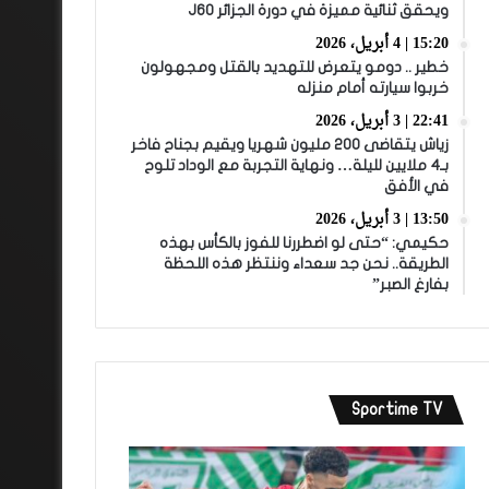
ويحقق ثنائية مميزة في دورة الجزائر J60
15:20 | 4 أبريل، 2026
خطير .. دومو يتعرض للتهديد بالقتل ومجهولون
خربوا سيارته أمام منزله
22:41 | 3 أبريل، 2026
زياش يتقاضى 200 مليون شهريا ويقيم بجناح فاخر
بـ4 ملايين لليلة… ونهاية التجربة مع الوداد تلوح
في الأفق
13:50 | 3 أبريل، 2026
حكيمي: “حتى لو اضطررنا للفوز بالكأس بهذه
الطريقة.. نحن جد سعداء وننتظر هذه اللحظة
بفارغ الصبر”
Sportime TV