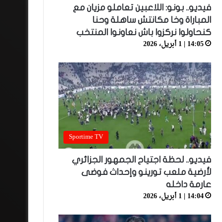
فيديو.. بونو: اللاعبين تعاملو مزيان مع
المباراة وخا مكانتش ساهلة وحنا
كنحاولوا نركزوا باش نعاونوا المنتخب
14:05 | 1 أبريل، 2026
Sportime TV
فيديو.. لحظة اجتياح الجمهور الجزائري
لأرضية ملعب تورينو وإحداث فوضى
عارمة داخله
14:04 | 1 أبريل، 2026