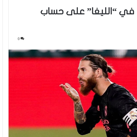
يد في “الليغا” على حساب
0