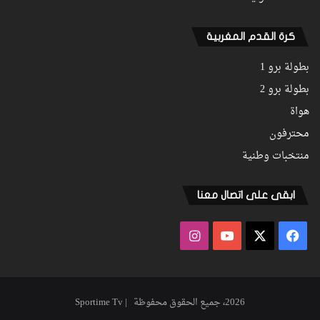
كرة القدم المغربية
بطولة برو 1
بطولة برو 2
هواة
محترفون
منتخبات وطنية
ابقى على اتصال معنا
فيسبوك
‫X
‫YouTube
انستقرام
2026، جميع الحقوق محفوظة | Sportime Tv