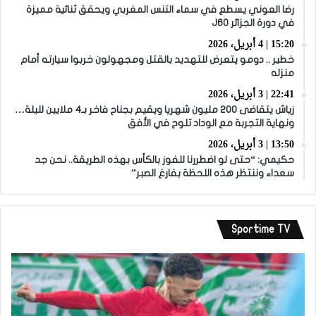
رضا العوني يسطع في سماء التنس المغربي ويحقق ثنائية مميزة
في دورة الجزائر J60
15:20 | 4 أبريل، 2026
خطير .. دومو يتعرض للتهديد بالقتل ومجهولون خربوا سيارته أمام
منزله
22:41 | 3 أبريل، 2026
زياش يتقاضى 200 مليون شهريا ويقيم بجناح فاخر بـ4 ملايين لليلة…
ونهاية التجربة مع الوداد تلوح في الأفق
13:50 | 3 أبريل، 2026
حكيمي: “حتى لو اضطررنا للفوز بالكأس بهذه الطريقة.. نحن جد
سعداء وننتظر هذه اللحظة بفارغ الصبر”
Sportime TV