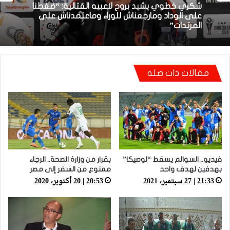
01:51 | 23 مارس، 2026
بعد الإقصاء من كأس “الكاف”.. أيت منا يقيل
بنهاشم
مقالات ذات صلة
شكري خطوي يشيد بروح لاعبيه القتالية: “ضغطنا
على الوداد ومارجعناش للوراء وماعتمدناش على
المرتدات”
فيديو.. السوالم يسقط “لوصيكا”
بقرار من وزارة الصحة.. الرجاء
بهدفين لهدف واحد
ممنوع من السفر إلى مصر
21:33 | 27 سبتمبر، 2021
20:53 | 20 أكتوبر، 2020