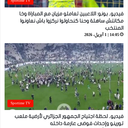
Sportime TV
فيديو.. بونو: اللاعبين تعاملو مزيان مع المباراة وخا
مكانتش ساهلة وحنا كنحاولوا نركزوا باش نعاونوا
المنتخب
14:05 | 1 أبريل، 2026
Sportime TV
فيديو.. لحظة اجتياح الجمهور الجزائري لأرضية ملعب
تورينو وإحداث فوضى عارمة داخله