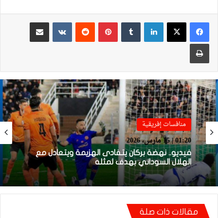
لينكدإن
بينتيريست
مشاركة عبر البريد
طباعة
محترفون
22:01 | 14 مارس، 2026
منافسات إفريقية
01:20 | 15 مارس، 2026
مانشستر يونايتد يستعيد مزراوي في التداريب قبل
مواجهة أستون فيلا
مقالات ذات صلة
فيديو.. نهضة بركان يتفادى الهزيمة ويتعادل مع