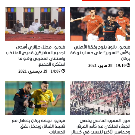
الهلال السوداني بهدف لمثله
فيديو.. بانون يتوج رفقة الأهلي
فيديو.. محلل جزائري أهدى
بكأس “السوبر” على حساب نهضة
لجميع المشاركين قميص المنتخب
بركان
واستثنى المغربي وهو ما
19:10 | 28 مايو، 2021
استكره الجميع
14:07 | 19 ديسمبر، 2021
صور.. المغرب الفاسي يقصي
فيديو.. نهضة بركان يتعادل مع
الجيش الملكي من كأس العرش
شبيبة القبائل ويدخل نفق
وجماهير الأخير تتسبب في خسائر
الحسابات