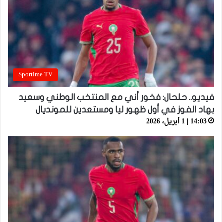
Sportime TV
فيديو.. حلحال: فخور أني مع المنتخب الوطني وسعيد
بهاد الفوز في أول ظهور ليا ومستعدين للمونديال
14:03 | 1 أبريل، 2026