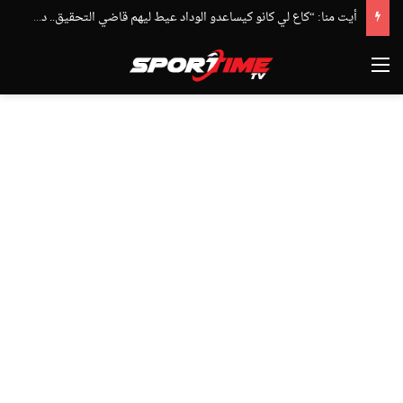
أيت منا: “كاع لي كانو كيساعدو الوداد عيط ليهم قاضي التحقيق.. دابا حتى شي واحد ما بقا باغي يعاون”
القائمة