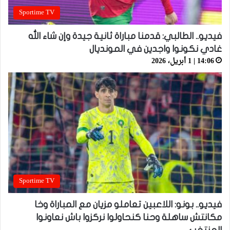
Sportime TV
فيديو.. الطالبي: قدمنا مباراة ثانية جيدة وإن شاء الله
غادي نكونوا واجدين في المونديال
14:06 | 1 أبريل، 2026
Sportime TV
فيديو.. بونو: اللاعبين تعاملو مزيان مع المباراة وخا
مكانتش ساهلة وحنا كنحاولوا نركزوا باش نعاونوا