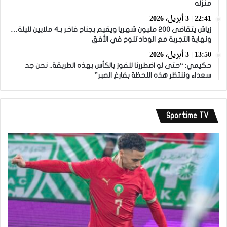
منزله
22:41 | 3 أبريل، 2026
زياش يتقاضى 200 مليون شهريا ويقيم بجناح فاخر بـ4 ملايين لليلة…
ونهاية التجربة مع الوداد تلوح في الأفق
13:50 | 3 أبريل، 2026
حكيمي: “حتى لو اضطررنا للفوز بالكأس بهذه الطريقة.. نحن جد
سعداء وننتظر هذه اللحظة بفارغ الصبر”
Sportime TV