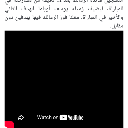
التسجيل لفائدة الزمالك بعد 11 دقيقة من مشاركته في
المباراة، ليضيف زميله يوسف أوباما الهدف الثاني
والأخير في المباراة، معلنا فوز الزمالك فيها بهدفين دون
مقابل.