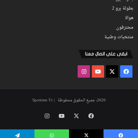
بطولة برو 2
هواة
محترفون
منتخبات وطنية
ابقى على اتصال معنا
فيسبوك
‫X
‫YouTube
انستقرام
2026، جميع الحقوق محفوظة | Sportime Tv
فيسبوك
‫X
‫YouTube
انستقرام