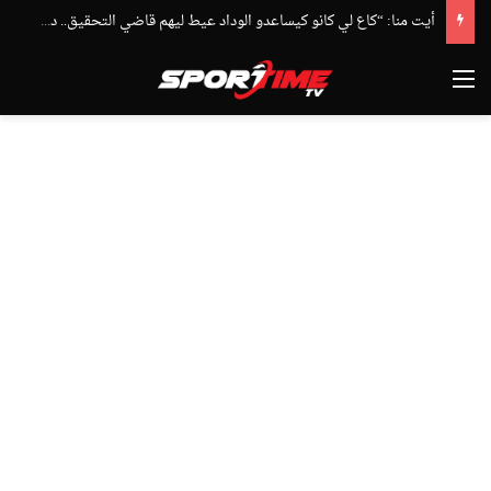
أيت منا: “كاع لي كانو كيساعدو الوداد عيط ليهم قاضي التحقيق.. دابا حتى شي واحد ما بقا باغي يعاون”
القائمة