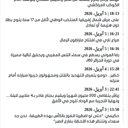
الكوكب المراكشي
18:13 | 5 أبريل، 2026
على عرش شمال إفريقيا: المنتخب الوطني لأقل من 17 سنة يتوج بطلا
دون هزيمة أو تعادل
16:21 | 5 أبريل، 2026
صراع ناري في افتتاح ماراطون الرمال
16:16 | 5 أبريل، 2026
رضا العوني يسطع في سماء التنس المغربي ويحقق ثنائية مميزة
في دورة الجزائر J60
15:20 | 4 أبريل، 2026
خطير .. دومو يتعرض للتهديد بالقتل ومجهولون خربوا سيارته أمام
منزله
22:41 | 3 أبريل، 2026
زياش يتقاضى 200 مليون شهريا ويقيم بجناح فاخر بـ4 ملايين لليلة…
ونهاية التجربة مع الوداد تلوح في الأفق
13:50 | 3 أبريل، 2026
حكيمي: “حتى لو اضطررنا للفوز بالكأس بهذه الطريقة.. نحن جد
سعداء وننتظر هذه اللحظة بفارغ الصبر”