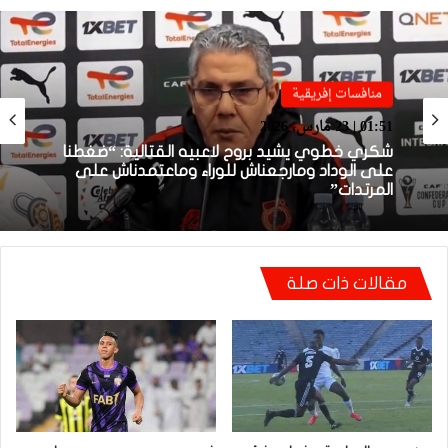
منافسات إفريقية
منافسات إفريقية
01:38 | 23 مارس، 2026
01:51 | 23 مارس، 2026
بعد الإقصاء من كأس “الكاف”.. أيت منا يقيل
بنهاشم
مقالات ذات صلة
شكري خطوي يشيد بروح لاعبيه القتالية: “ضغطنا
على الوداد ومارجعناش للوراء وماعتمدناش على
المرتدات”