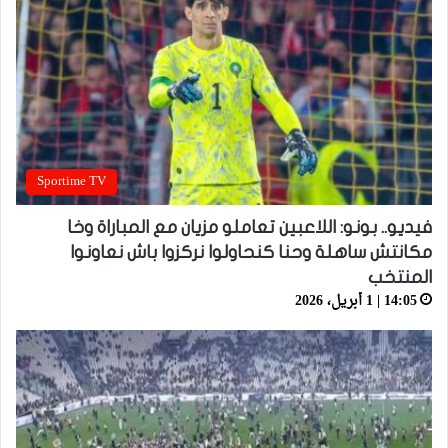
Sportime TV
فيديو.. بونو: اللاعبين تعاملو مزيان مع المباراة وخا
مكانتش ساهلة وحنا كنحاولوا نركزوا باش نعاونوا
المنتخب
14:05 | 1 أبريل، 2026