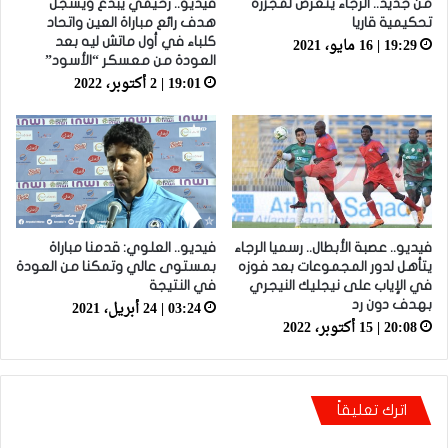
من جديد.. الرجاء يتعرض لمجزرة
فيديو.. رحيمي يبدع ويسجل
تحكيمية قاريا
هدف رائع مباراة العين واتحاد
19:29 | 16 مايو، 2021
كلباء في أول ماتش ليه بعد
العودة من معسكر “الأسود”
19:01 | 2 أكتوبر، 2022
فيديو.. عصبة الأبطال.. رسميا الرجاء
فيديو.. العلوي: قدمنا مباراة
يتأهل لدور المجموعات بعد فوزه
بمستوى عالي وتمكنا من العودة
في الإياب على نيجليك النيجري
في النتيجة
03:24 | 24 أبريل، 2021
بهدف دون رد
20:08 | 15 أكتوبر، 2022
اترك تعليقاً