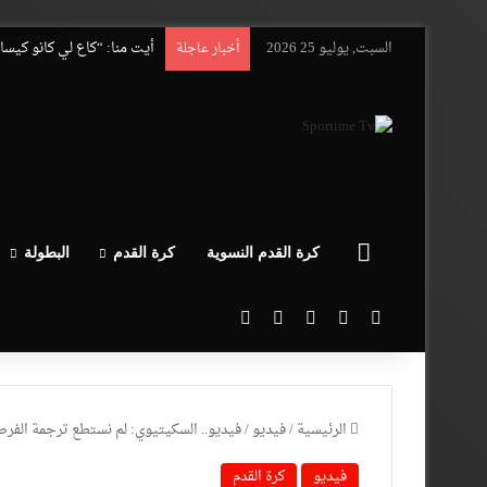
السبت, يوليو 25 2026
أيت منا: “كاع لي كانو كيس
أخبار عاجلة
الرئيسية
كرة القدم النسوية
كرة القدم
البطولة
‫X
فيسبوك
‫YouTube
انستقرام
بحث عن
الرئيسية
/
فيديو
/
فيديو.. السكيتيوي: لم نستطع ترجمة الفر
فيديو
كرة القدم