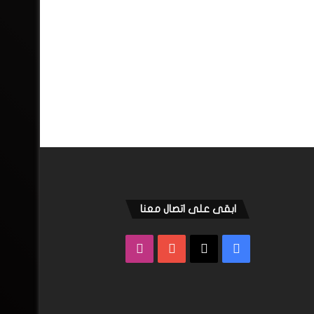
ابقى على اتصال معنا
فيسبوك
‫X
‫YouTube
انستقرام