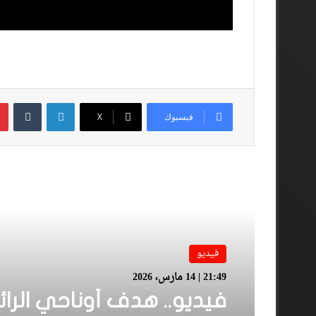
لينكدإن
فيسبوك
‫X
أقرأ المزيد
فيديو
21:49 | 14 مارس، 2026
فيديو.. هدف أوناحي الرائ