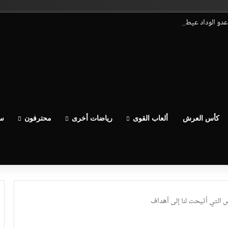
اعدو الوداد عيط ليهم قاضي التحقيق.. دابا حتى شي واحد ما بقا باغي يعاون”
كأس العرش
ألعاب القوى
رياضات أخرى
محترفون
سب
ص التي أتيحت لنا إلى أهداف