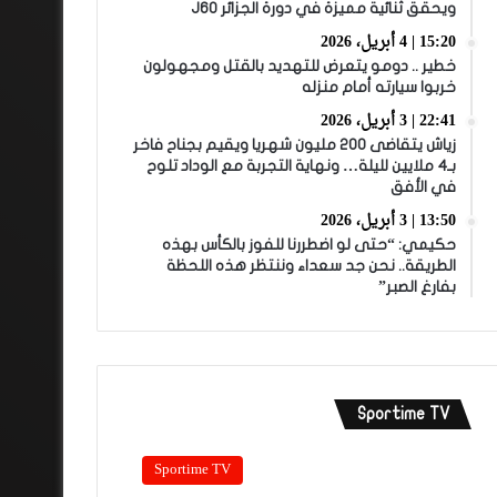
ويحقق ثنائية مميزة في دورة الجزائر J60
15:20 | 4 أبريل، 2026
خطير .. دومو يتعرض للتهديد بالقتل ومجهولون
خربوا سيارته أمام منزله
22:41 | 3 أبريل، 2026
زياش يتقاضى 200 مليون شهريا ويقيم بجناح فاخر
بـ4 ملايين لليلة… ونهاية التجربة مع الوداد تلوح
في الأفق
13:50 | 3 أبريل، 2026
حكيمي: “حتى لو اضطررنا للفوز بالكأس بهذه
الطريقة.. نحن جد سعداء وننتظر هذه اللحظة
بفارغ الصبر”
Sportime TV
Sportime TV