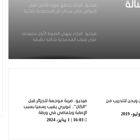
الة
فيديو.. الرجاء يحقق فوزه الثاني على
التوالي على سحاب ش.المحمدية بثلاثية
وأ.آسفي يطيح بالتواركة بثنائية
فيديو.. الرجاء ينهي الشوط الأول متقدما
على شباب المحمدية بثنائية نظيفة
الجولة 8.. الوداد يحصد الهزيمة الثانية على
التوالي أمام بركان والجيش يتعادل مع
آسفي والحسنية تطيح بـ”الكوديم”
والتعادل يحسم مواجهة التواركة والدفاع
فيديو.. الفتح الرياضي يطيح بنهضة بركان
في ميدانها بهدف دون رد
 ويحن للتدريب من
فيديو.. ضربة موجعة للجزائر قبل
“الكان”.. غويري يغيب رسميا بسبب
الإصابة وبلماضي في ورطة
16:03 | 1 يناير، 2024
فيديو.. الرجاء يحقق فوزه الثاني على
التوالي على حساب الفتح والجيش ينهزم
أمام الدفاع بهدف دون رد