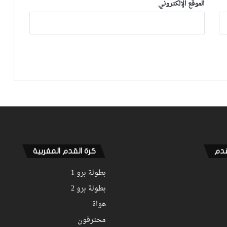
الموقع الإلكتروني
فيديو.. الرجاء يحقق فوزه الثاني على
التوالي على سحاب ش.المحمدية بثلاثية
وأ.آسفي يطيح بالتواركة بثنائية
فيديو.. الرجاء ينهي الشوط الأول متقدما
على شباب المحمدية بثنائية نظيفة
الجولة 8.. الوداد يحصد الهزيمة الثانية على
التوالي أمام بركان والجيش يتعادل مع
آسفي والحسنية تطيح بـ”الكوديم”
والتعادل يحسم مواجهة التواركة والدفاع
قدم
كرة القدم المغربية
بطولة برو 1
بطولة برو 2
هواة
محترفون