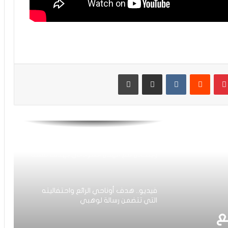
فيديو.. الرجاء ينهزم أمام اتحاد طنجة
بثلاثية
فيديو.. ا.طنجة ينهي الجولة الأولى
متقدما على الرجاء بثلاثية نظيفة
بينتيريست
مشاركة عبر البريد
طباعة
فيديو.. السكيتيوي: “الفضل في التتويج
بالنحاسية يعود للاعبين الذين أبانوا أنهم
يستطيعون التعامل مع الإخفاق والعودة
بقوة”
فيديو.. نهضة بركان يتفادى الهزيمة
ويتعادل مع الهلال السوداني بهدف لمثله
فيديو.. هدف أوناحي الرائع واحتفاليته
التي تتضمن رسالة لوهبي
ع