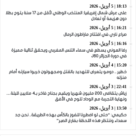
18:13 | 5 أبريل، 2026
على عرش شمال إفريقيا: المنتخب الوطني لأقل من 17 سنة يتوج بطلا
دون هزيمة أو تعادل
16:21 | 5 أبريل، 2026
صراع ناري في افتتاح ماراطون الرمال
16:16 | 5 أبريل، 2026
رضا العوني يسطع في سماء التنس المغربي ويحقق ثنائية مميزة
في دورة الجزائر J60
15:20 | 4 أبريل، 2026
خطير .. دومو يتعرض للتهديد بالقتل ومجهولون خربوا سيارته أمام
منزله
22:41 | 3 أبريل، 2026
زياش يتقاضى 200 مليون شهريا ويقيم بجناح فاخر بـ4 ملايين لليلة…
ونهاية التجربة مع الوداد تلوح في الأفق
13:50 | 3 أبريل، 2026
حكيمي: “حتى لو اضطررنا للفوز بالكأس بهذه الطريقة.. نحن جد
سعداء وننتظر هذه اللحظة بفارغ الصبر”