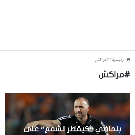
الرئيسية
/
#مراكش
#مراكش
بلماضي “كيقطر الشمع” على