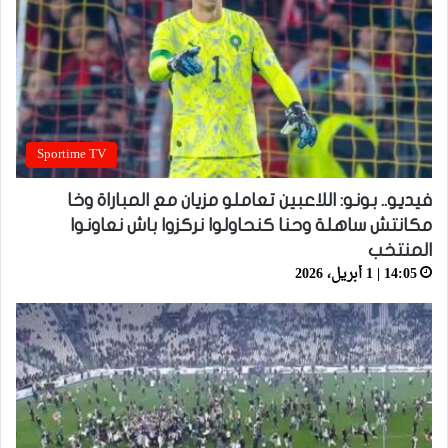
Sportime TV
فيديو.. بونو: اللاعبين تعاملو مزيان مع المباراة وخا
مكانتش ساهلة وحنا كنحاولوا نركزوا باش نعاونوا
المنتخب
14:05 | 1 أبريل، 2026