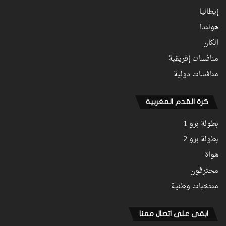
إيطاليا
هولندا
الكان
منافسات إفريقية
منافسات دولية
كرة القدم المغربية
بطولة برو 1
بطولة برو 2
هواة
محترفون
منتخبات وطنية
ابقى على اتصال معنا