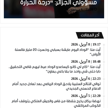
مسؤولي الجزائر: “درجة الحرارة
21:24 | 6 سبتمبر، 2021
مرتفعة في مراكش بالمقارنة
مع الجزائر ومع ذلك أرضية الملعب
في المستوى”
أخر المقالات
19:17 | 8 أبريل، 2026
أيت منا: “الوداد اليوم عايشة بسبابي وخسرت 20 مليار فالسنة
الأولى”
18:48 | 8 أبريل، 2026
أيت منا: “كاع لي كانو كيساعدو الوداد عيط ليهم قاضي التحقيق..
دابا حتى شي واحد ما بقا باغي يعاون”
22:23 | 6 أبريل، 2026
توالي النتائج السلبية يلاحق الوداد الرياضي بعد تعادل جديد أمام
الدفاع الحسني الجديدي
22:20 | 5 أبريل، 2026
نهضة بركان يخرج بنقطة من فاس والجيش الملكي يتوقف أمام
الكوكب المراكشي