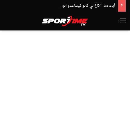
أيت منا: “كاع لي كانو كيساعدو الوداد عيط ليهم قاضي التحقيق.. دابا حتى شي واحد ما بقا باغي يعاون”
القائمة