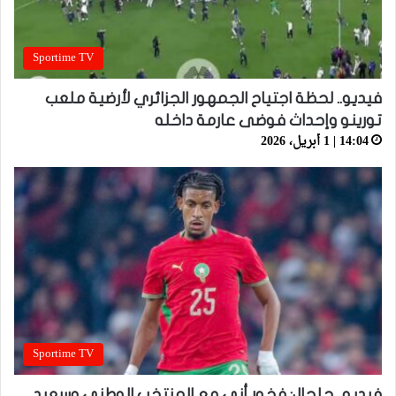
Sportime TV
فيديو.. لحظة اجتياح الجمهور الجزائري لأرضية ملعب
تورينو وإحداث فوضى عارمة داخله
14:04 | 1 أبريل، 2026
Sportime TV
فيديو.. حلحال: فخور أني مع المنتخب الوطني وسعيد