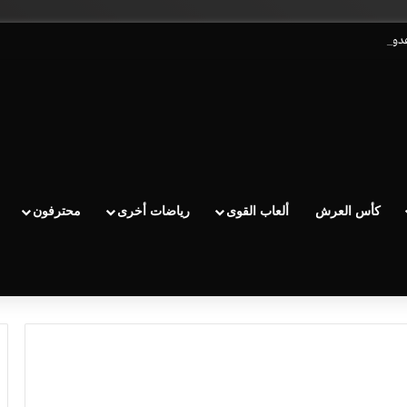
عدو الوداد عيط ليهم قاضي التحقيق.. دابا حتى شي واحد ما بقا باغي يعاون”
كأس العرش
ألعاب القوى
رياضات أخرى
محترفون