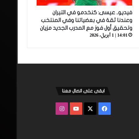
فيديو.. عيسى: كنخدمو في التيران
وعندنا ثقة في بعضياتنا وفي المنتخب
وتحقيق أول فوز مع المدرب الجديد مزيان
14:01 | 1 أبريل، 2026
ابقى على اتصال معنا
فيسبوك
‫X
‫YouTube
انستقرام