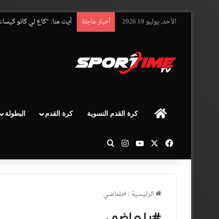
الأحد, يوليو 19 2026
أيت منا: “كاع لي كانو كيسا
أخبار عاجلة
الرئيسية
كرة القدم النسوية
كرة القدم
البطولة
‫X
فيسبوك
‫YouTube
انستقرام
بحث عن
الرئيسية
/
#بلماضي
#بلماضي