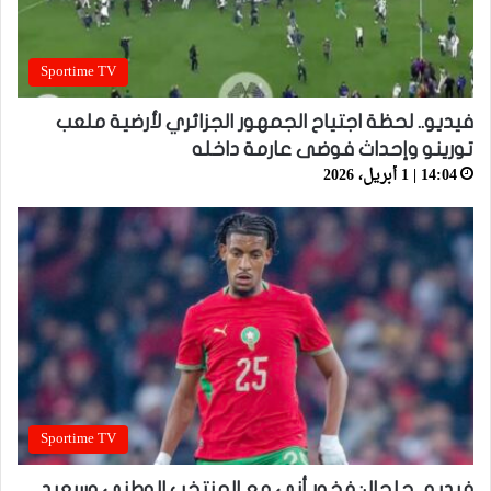
Sportime TV
فيديو.. لحظة اجتياح الجمهور الجزائري لأرضية ملعب
تورينو وإحداث فوضى عارمة داخله
14:04 | 1 أبريل، 2026
Sportime TV
فيديو.. حلحال: فخور أني مع المنتخب الوطني وسعيد