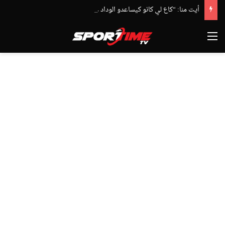
أيت منا: “كاع لي كانو كيساعدو الوداد عيط ليهم قاضي التحقيق.. دابا حتى شي واحد ما بقا باغي يعاون”
القائمة