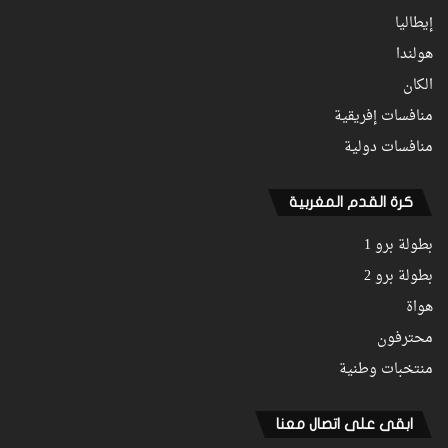
إيطاليا
هولندا
الكان
منافسات إفريقية
منافسات دولية
كرة القدم المغربية
بطولة برو 1
بطولة برو 2
هواة
محترفون
منتخبات وطنية
ابقى على اتصال معنا