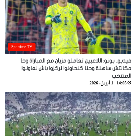
Sportime TV
فيديو.. بونو: اللاعبين تعاملو مزيان مع المباراة وخا
مكانتش ساهلة وحنا كنحاولوا نركزوا باش نعاونوا
المنتخب
14:05 | 1 أبريل، 2026