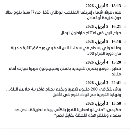
18:13 | 5 أبريل، 2026
على عرش شمال إفريقيا: المنتخب الوطني لأقل من 17 سنة يتوج بطلا
دون هزيمة أو تعادل
16:21 | 5 أبريل، 2026
صراع ناري في افتتاح ماراطون الرمال
16:16 | 5 أبريل، 2026
رضا العوني يسطع في سماء التنس المغربي ويحقق ثنائية مميزة
في دورة الجزائر J60
15:20 | 4 أبريل، 2026
خطير .. دومو يتعرض للتهديد بالقتل ومجهولون خربوا سيارته أمام
منزله
22:41 | 3 أبريل، 2026
زياش يتقاضى 200 مليون شهريا ويقيم بجناح فاخر بـ4 ملايين لليلة…
ونهاية التجربة مع الوداد تلوح في الأفق
13:50 | 3 أبريل، 2026
حكيمي: “حتى لو اضطررنا للفوز بالكأس بهذه الطريقة.. نحن جد
سعداء وننتظر هذه اللحظة بفارغ الصبر”