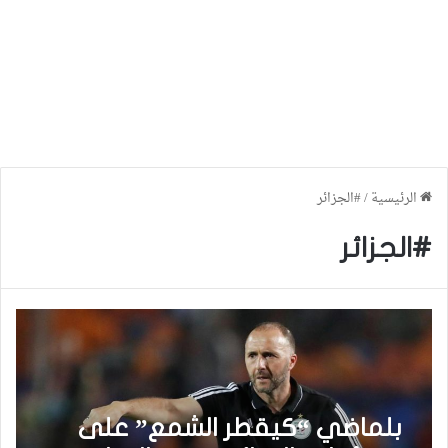
الرئيسية
/
#الجزائر
#الجزائر
بلماضي “كيقطر الشمع” على