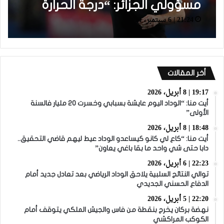
مسؤولي الجزائر: “درجة الحرارة
21:24 | 6 سبتمبر، 2021
مرتفعة في مراكش بالمقارنة
مع الجزائر ومع ذلك أرضية الملعب
في المستوى”
أخر المقالات
19:17 | 8 أبريل، 2026
أيت منا: “الوداد اليوم عايشة بسبابي وخسرت 20 مليار فالسنة
الأولى”
18:48 | 8 أبريل، 2026
أيت منا: “كاع لي كانو كيساعدو الوداد عيط ليهم قاضي التحقيق..
دابا حتى شي واحد ما بقا باغي يعاون”
22:23 | 6 أبريل، 2026
توالي النتائج السلبية يلاحق الوداد الرياضي بعد تعادل جديد أمام
الدفاع الحسني الجديدي
22:20 | 5 أبريل، 2026
نهضة بركان يخرج بنقطة من فاس والجيش الملكي يتوقف أمام
الكوكب المراكشي