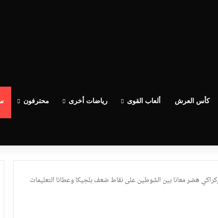
كأس العرش
ألعاب القوى
رياضات أخرى
محترفون
سب
الركراكي هضر معانا بين الشوطين على نقاط ضعف بلجيكا وعطانا التعليمات