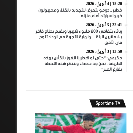
15:20 | 4 أبريل، 2026
خطير .. دومو يتعرض للتهديد بالقتل ومجهولون
خربوا سيارته أمام منزله
22:41 | 3 أبريل، 2026
زياش يتقاضى 200 مليون شهريا ويقيم بجناح فاخر
بـ4 ملايين لليلة… ونهاية التجربة مع الوداد تلوح
في الأفق
13:50 | 3 أبريل، 2026
حكيمي: “حتى لو اضطررنا للفوز بالكأس بهذه
الطريقة.. نحن جد سعداء وننتظر هذه اللحظة
بفارغ الصبر”
Sportime TV