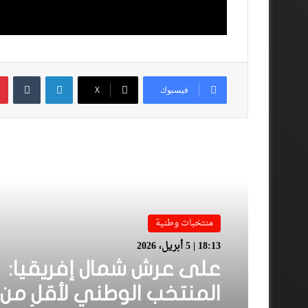
لينكدإن
فيسبوك
‫X
أقرأ المزيد
منتخبات وطنية
18:13 | 5 أبريل، 2026
على عرش شمال إفريقيا: