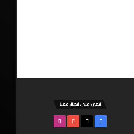
ابقى على اتصال معنا
فيسبوك
‫X
‫YouTube
انستقرام