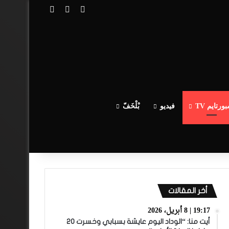
تسجيل الدخول
مقال عشوائي
إضافة عمود جا
ورتايم TV
فيديو
بْلْخَفّ
أخر المقالات
19:17 | 8 أبريل، 2026
أيت منا: “الوداد اليوم عايشة بسبابي وخسرت 20