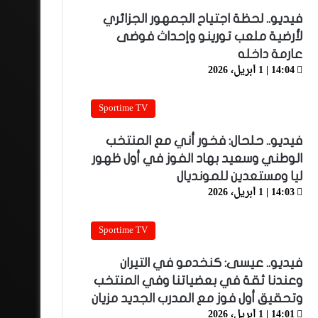
فيديو.. لحظة اجتياح الجمهور الجزائري
لأرضية ملعب تورينو وإحداث فوضى
عارمة داخله
14:04 | 1 أبريل، 2026
Sportime TV
فيديو.. حلحال: فخور أني مع المنتخب
الوطني وسعيد بهاد الفوز في أول ظهور
ليا ومستعدين للمونديال
14:03 | 1 أبريل، 2026
Sportime TV
فيديو.. عيسى: كنخدمو في التيران
وعندنا ثقة في بعضياتنا وفي المنتخب
وتحقيق أول فوز مع المدرب الجديد مزيان
14:01 | 1 أبريل، 2026