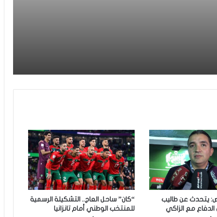
ادل
أول فوز مع المدرب الجديد مزيان
فيديو.. مشجع مغربي اقتحم أرضية
الملعب باش يعنق دياز ووخا خرجوه الأمن
ماتفاكش بقا كيسلم على اللاعبين من
بعيد
فيديو.. سينغالي يسأل وهبي عن الكان
والأخير يرد: “مامسالينش عندنا مونديال
كنوجدو ليه والباقي الجامعة قادة به”
الأسود ينتفضون في شوط المدربين
ويحسمون مواجهة الباراغواي بثنائية
الخنوس والعيناوي
التشكيلة الرسمية للمنتخب الوطني أمام
البراغواي
ض: يتحدث عن طاليب
“كان” ساحل العاج.. التشكيلة الرسمية
لدفاع مع الزاكي
للمنتخب الوطني أمام تانزانيا