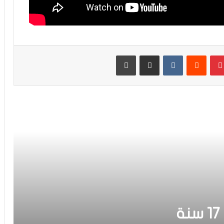
لأقل من 17 سنة يتوج بطلا دون هزيمة أو
تعادل
فيديو.. الطالبي: قدمنا مباراة ثانية جيدة وإن
شاء الله غادي نكونوا واجدين في
بينتيريست
مشاركة عبر البريد
طباعة
المونديال
فيديو.. بونو: اللاعبين تعاملو مزيان مع
المباراة وخا مكانتش ساهلة وحنا كنحاولوا
نركزوا باش نعاونوا المنتخب
فيديو.. لحظة اجتياح الجمهور الجزائري
لأرضية ملعب تورينو وإحداث فوضى عارمة
داخله
فيديو.. حلحال: فخور أني مع المنتخب
الوطني وسعيد بهاد الفوز في أول ظهور
ليا ومستعدين للمونديال
المنتخب الوطني لأقل من 17 سنة
فيديو.. عيسى: كنخدمو في التيران وعندنا
ثقة في بعضياتنا وفي المنتخب وتحقيق