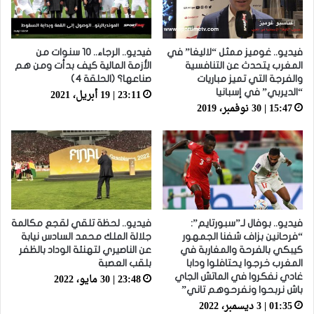
فيديو.. غوميز ممثل “لاليغا” في
فيديو.. الرجاء.. 10 سنوات من
المغرب يتحدث عن التنافسية
الأزمة المالية كيف بدأت ومن هم
والفرجة التي تميز مباريات
صناعها؟ (الحلقة 4)
23:11 | 19 أبريل، 2021
“الديربي” في إسبانيا
15:47 | 30 نوفمبر، 2019
فيديو.. بوفال لـ”سبورتايم”:
فيديو.. لحظة تلقي لقجع مكالمة
“فرحانين بزاف شفنا الجمهور
جلالة الملك محمد السادس نيابة
كيبكي بالفرحة والمغاربة في
عن الناصيري لتهنئة الوداد بالظفر
المغرب خرجوا يحتافلوا ودابا
بلقب العصبة
23:48 | 30 مايو، 2022
غادي نفكروا في الماتش الجاي
باش نربحوا ونفرحوهم تاني”
01:35 | 3 ديسمبر، 2022