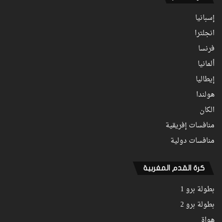
إسبانيا
انجلترا
فرنسا
ألمانيا
إيطاليا
هولندا
الكان
منافسات إفريقية
منافسات دولية
كرة القدم المغربية
بطولة برو 1
بطولة برو 2
هواة