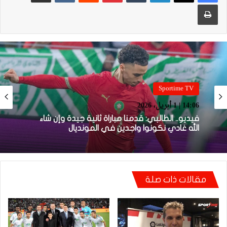
طباعة
Sportime TV
14:05 | 1 أبريل، 2026
فيديو.. بونو: اللاعبين تعاملو مزيان مع المباراة وخا
مكانتش ساهلة وحنا كنحاولوا نركزوا باش نعاونوا
المنتخب
مقالات ذات صلة