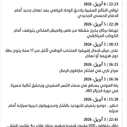
22:23 | 6 أبريل، 2026
توالي النتائج السلبية يلاحق الوداد الرياضي بعد تعادل جديد أمام
الدفاع الحسني الجديدي
22:20 | 5 أبريل، 2026
نهضة بركان يخرج بنقطة من فاس والجيش الملكي يتوقف أمام
الكوكب المراكشي
18:13 | 5 أبريل، 2026
على عرش شمال إفريقيا: المنتخب الوطني لأقل من 17 سنة يتوج بطلا
دون هزيمة أو تعادل
16:21 | 5 أبريل، 2026
صراع ناري في افتتاح ماراطون الرمال
16:16 | 5 أبريل، 2026
رضا العوني يسطع في سماء التنس المغربي ويحقق ثنائية مميزة
في دورة الجزائر J60
15:20 | 4 أبريل، 2026
خطير .. دومو يتعرض للتهديد بالقتل ومجهولون خربوا سيارته أمام
منزله
22:41 | 3 أبريل، 2026
زياش يتقاضى 200 مليون شهريا ويقيم بجناح فاخر بـ4 ملايين لليلة…