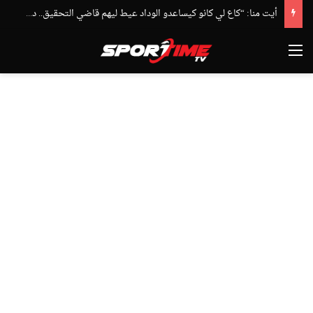
أيت منا: “كاع لي كانو كيساعدو الوداد عيط ليهم قاضي التحقيق.. دابا حتى شي واحد ما بقا باغي يعاون”
القائمة