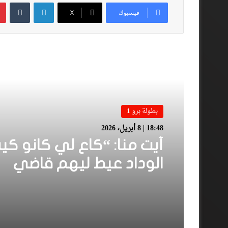
لينكدإن
فيسبوك
‫X
أقرأ المزيد
بطولة برو 1
18:48 | 8 أبريل، 2026
أيت منا: “كاع لي كانو كي
الوداد عيط ليهم قاضي
التحقيق.. دابا حتى شي وا
بقا باغي يعاون”