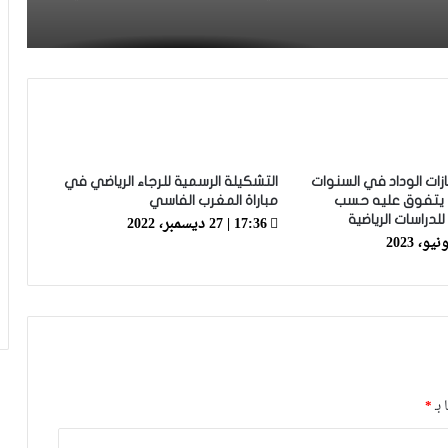
زياش يتقاضى 200 مليون شهريا ويقيم
بجناح فاخر بـ4 ملايين لليلة… ونهاية
التجربة مع الوداد تلوح في الأفق
فيديو.. الطالبي: قدمنا مباراة ثانية جيدة
وإن شاء الله غادي نكونوا واجدين في
ازات الوداد في السنوات
التشكيلة الرسمية للرجاء الرياضي في
المونديال
جاء يتفوق عليه حسب
مباراة المغرب الفاسي
17:36 | 27 ديسمبر، 2022
للدراسات الرياضية
فيديو.. بونو: اللاعبين تعاملو مزيان مع
المباراة وخا مكانتش ساهلة وحنا كنحاولوا
نركزوا باش نعاونوا المنتخب
فيديو.. لحظة اجتياح الجمهور الجزائري
لأرضية ملعب تورينو وإحداث فوضى عارمة
داخله
 بـ
*
فيديو.. حلحال: فخور أني مع المنتخب
الوطني وسعيد بهاد الفوز في أول ظهور