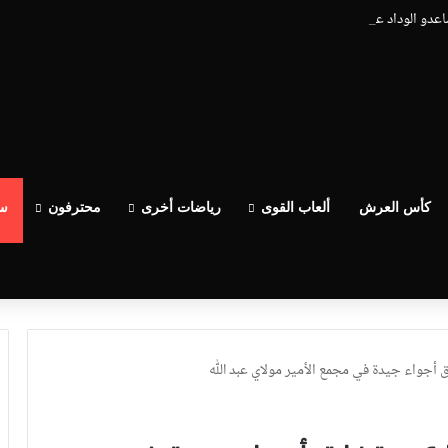
ساعدو الوداد عيط ليهم قاضي التحقيق.. دابا حتى شي واحد ما بقا باغي يعاون”
كأس العرش
ألعاب القوى
رياضات أخرى
محترفون
سب
 أجواء جيدة في مجمع الأمير مولاي عبد الله