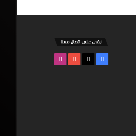
ابقى على اتصال معنا
فيسبوك
‫X
‫YouTube
انستقرام