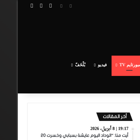
تسجيل الدخول
مقال عشوائي
إضافة عمود جا
ورتايم TV
فيديو
بْلْخَفّ
أخر المقالات
19:17 | 8 أبريل، 2026
أيت منا: “الوداد اليوم عايشة بسبابي وخسرت 20