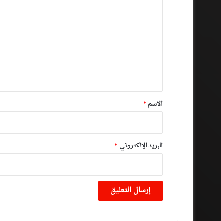
ل
ت
ع
ل
ي
ق
*
الاسم
*
البريد الإلكتروني
*