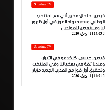
Sportime TV
فيديو.. حلحال: فخور أني مع المنتخب
الوطني وسعيد بهاد الفوز في أول ظهور
ليا ومستعدين للمونديال
14:03 | 1 أبريل، 2026
Sportime TV
فيديو.. عيسى: كنخدمو في التيران
وعندنا ثقة في بعضياتنا وفي المنتخب
وتحقيق أول فوز مع المدرب الجديد مزيان
14:01 | 1 أبريل، 2026