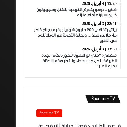
15:20 | 4 أبريل، 2026
خطير .. دومو يتعرض للتهديد بالقتل ومجهولون
خربوا سيارته أمام منزله
22:41 | 3 أبريل، 2026
زياش يتقاضى 200 مليون شهريا ويقيم بجناح فاخر
بـ4 ملايين لليلة… ونهاية التجربة مع الوداد تلوح
في الأفق
13:50 | 3 أبريل، 2026
حكيمي: “حتى لو اضطررنا للفوز بالكأس بهذه
الطريقة.. نحن جد سعداء وننتظر هذه اللحظة
بفارغ الصبر”
Sportime TV
Sportime TV
فيديو.. الطالبي: قدمنا مباراة ثانية جيدة