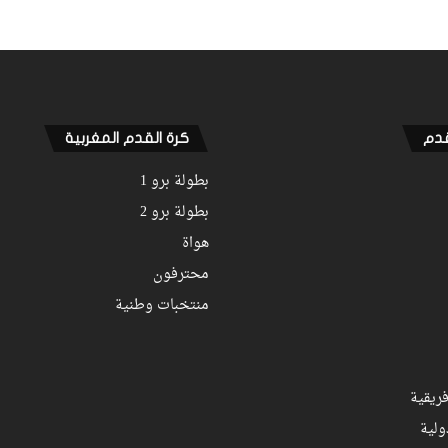
الملكي يتوقف أمام الكوكب المراكشي
زياش يتقاضى 200 مليون شهريا ويقيم
بجناح فاخر بـ4 ملايين لليلة… ونهاية
التجربة مع الوداد تلوح في الأفق
قدم
كرة القدم المغربية
بطولة برو 1
بطولة برو 2
هواة
محترفون
منتخبات وطنية
ريقية
ولية