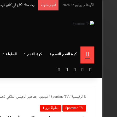
الأربعاء, يوليو 22 2026
أيت منا: “كاع لي كانو كي
أخبار عاجلة
الرئيسية
كرة القدم النسوية
كرة القدم
البطولة
‫X
فيسبوك
‫YouTube
انستقرام
بحث عن
الرئيسية
/
Sportime TV
/
فيديو.. جماهير الجيش الملكي تخلق
Sportime TV
بطولة برو 1