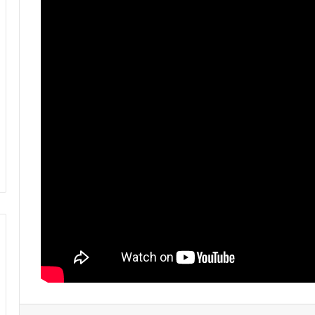
فيديو.. الطالبي: قدمنا مباراة ثانية جيدة
وإن شاء الله غادي نكونوا واجدين في
المونديال
فيديو.. بونو: اللاعبين تعاملو مزيان مع
المباراة وخا مكانتش ساهلة وحنا كنحاولوا
نركزوا باش نعاونوا المنتخب
فيديو.. لحظة اجتياح الجمهور الجزائري
لأرضية ملعب تورينو وإحداث فوضى عارمة
داخله
فيديو.. حلحال: فخور أني مع المنتخب
الوطني وسعيد بهاد الفوز في أول ظهور