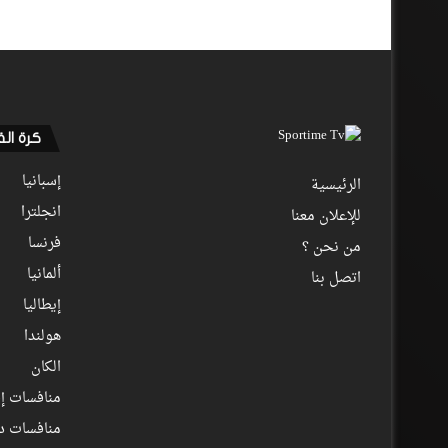
كرة ال
إسبانيا
الرئيسية
انجلترا
للإعلان معنا
فرنسا
من نحن ؟
ألمانيا
اتصل بنا
إيطاليا
هولندا
الكان
منافسات إف
منافسات د