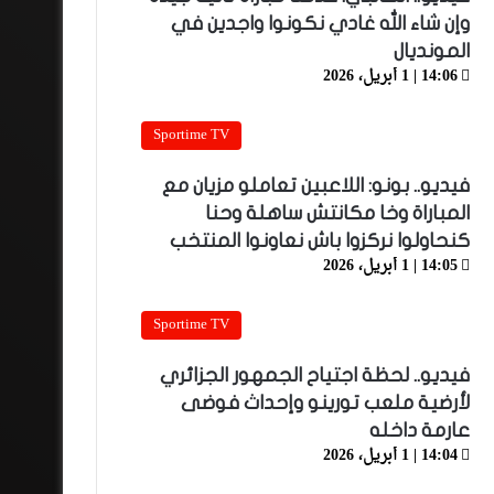
وإن شاء الله غادي نكونوا واجدين في
المونديال
14:06 | 1 أبريل، 2026
Sportime TV
فيديو.. بونو: اللاعبين تعاملو مزيان مع
المباراة وخا مكانتش ساهلة وحنا
كنحاولوا نركزوا باش نعاونوا المنتخب
14:05 | 1 أبريل، 2026
Sportime TV
فيديو.. لحظة اجتياح الجمهور الجزائري
لأرضية ملعب تورينو وإحداث فوضى
عارمة داخله
14:04 | 1 أبريل، 2026