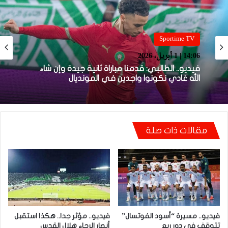
Sportime TV
Sportime TV
14:05 | 1 أبريل، 2026
14:06 | 1 أبريل، 2026
فيديو.. بونو: اللاعبين تعاملو مزيان مع المباراة وخا
مكانتش ساهلة وحنا كنحاولوا نركزوا باش نعاونوا
المنتخب
فيديو.. الطالبي: قدمنا مباراة ثانية جيدة وإن شاء
مقالات ذات صلة
الله غادي نكونوا واجدين في المونديال
فيديو.. مسيرة “أسود الفوتسال”
فيديو.. مؤثر جدا.. هكذا استقبل
تتوقف في دور ربع
أنصار الرجاء هلال القدس