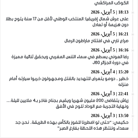
الكوكب المراكشي
18:13 | 5 أبريل، 2026
على عرش شمال إفريقيا: المنتخب الوطني لأقل من 17 سنة يتوج بطلا
دون هزيمة أو تعادل
16:21 | 5 أبريل، 2026
صراع ناري في افتتاح ماراطون الرمال
16:16 | 5 أبريل، 2026
رضا العوني يسطع في سماء التنس المغربي ويحقق ثنائية مميزة
في دورة الجزائر J60
15:20 | 4 أبريل، 2026
خطير .. دومو يتعرض للتهديد بالقتل ومجهولون خربوا سيارته أمام
منزله
22:41 | 3 أبريل، 2026
زياش يتقاضى 200 مليون شهريا ويقيم بجناح فاخر بـ4 ملايين لليلة…
ونهاية التجربة مع الوداد تلوح في الأفق
13:50 | 3 أبريل، 2026
حكيمي: “حتى لو اضطررنا للفوز بالكأس بهذه الطريقة.. نحن جد
سعداء وننتظر هذه اللحظة بفارغ الصبر”