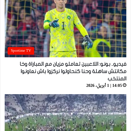
Sportime TV
فيديو.. بونو: اللاعبين تعاملو مزيان مع المباراة وخا
مكانتش ساهلة وحنا كنحاولوا نركزوا باش نعاونوا
المنتخب
14:05 | 1 أبريل، 2026