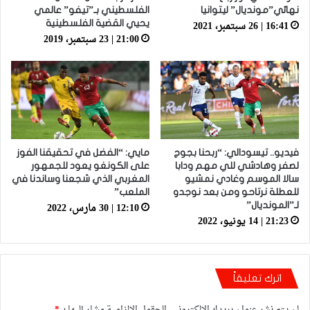
نهائي”مونديال” ليتوانيا
الفلسطيني بـ”تيفو” عالمي
16:41 | 26 سبتمبر، 2021
يحيي القضية الفلسطينية
21:00 | 23 سبتمبر، 2019
فيديو.. تيسودالي: “ربحنا بجوج
مايي: “الفضل في تحقيقنا الفوز
لصفر وهادشي للي مهم ودابا
على الكونغو يعود للجمهور
سالا الموسم وغادي نمشيو
المغربي الذي شجعنا وساندنا في
للعطلة نرتاحو ومن بعد نوجدو
الملعب”
12:10 | 30 مارس، 2022
لـ”المونديال”
21:23 | 14 يونيو، 2022
اترك تعليقاً
لن يتم نشر عنوان بريدك الإلكتروني.
الحقول الإلزامية مشار إليها بـ
*