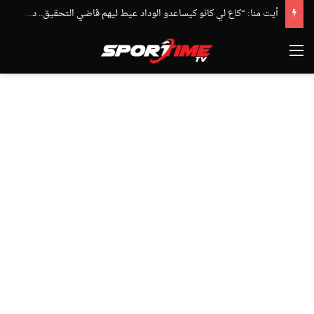
أيت منا: “كاع لي كانو كيساعدو الوداد عيط ليهم قاضي التحقيق.. دابا حتى شي واحد ما بقا باغي يعاون”
القائمة