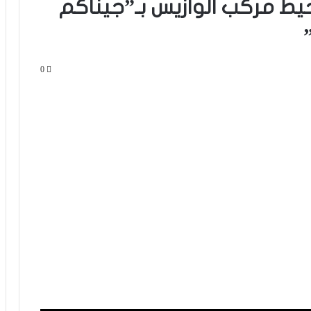
حيط مركب الوازيس بـ”جيناكم
0