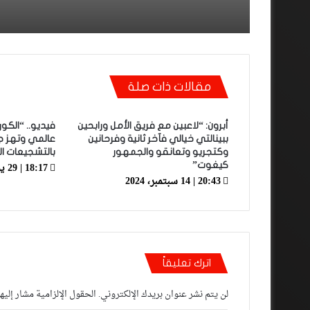
الوداد الرياضي بعد تعادل 
أمام الدفاع الحسني الجد
مقالات ذات صلة
أبرون: “لاعبين مع فريق الأمل ورابحين
فيديو.. “الكو
ببينالتي خيالي فآخر ثانية وفرحانين
عالمي وتهز جن
وكتجريو وتعانقو والجمهور
بالتشجيعات ال
18:17 | 29 يونيو، 2022
كيغوت”
20:43 | 14 سبتمبر، 2024
اترك تعليقاً
لن يتم نشر عنوان بريدك الإلكتروني.
الحقول الإلزامية مشار إليها