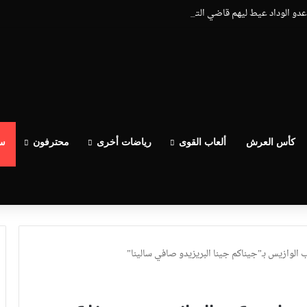
اعدو الوداد عيط ليهم قاضي التحقيق.. دابا حتى شي واحد ما بقا باغي يعاون”
كأس العرش
ألعاب القوى
رياضات أخرى
محترفون
سب
الوازيس بـ”جيناكم جينا البريزيدو صافي سالينا”