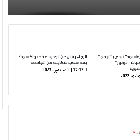
جديد
يدي
زياش يتقاضى 200 مليون شهريا ويقيم
بجناح فاخر بـ4 ملايين لليلة… ونهاية
التجربة مع الوداد تلوح في الأفق
فيديو.. الطالبي: قدمنا مباراة ثانية جيدة
وإن شاء الله غادي نكونوا واجدين في
المونديال
رفاسود” تبدع بـ”تيفو”
الرجاء يعلن عن تجديد عقد بولكسوت
بات “دونور”
بعد سحب شكايته من الجامعة
17:17 | 2 سبتمبر، 2023
قوية
فيديو.. بونو: اللاعبين تعاملو مزيان مع
المباراة وخا مكانتش ساهلة وحنا كنحاولوا
نركزوا باش نعاونوا المنتخب
فيديو.. لحظة اجتياح الجمهور الجزائري
لأرضية ملعب تورينو وإحداث فوضى عارمة
داخله
فيديو.. حلحال: فخور أني مع المنتخب
 بـ
*
الوطني وسعيد بهاد الفوز في أول ظهور
ليا ومستعدين للمونديال