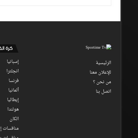
كرة ال
إسبانيا
الرئيسية
انجلترا
للإعلان معنا
فرنسا
من نحن ؟
ألمانيا
اتصل بنا
إيطاليا
هولندا
الكان
منافسات إف