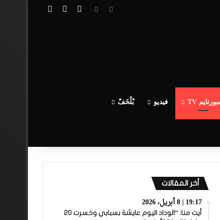
تسجيل الدخول
مقال عشوائي
إضافة عمود جا
ورتايم TV
فيديو
بْلْخَفّ
أخر المقالات
19:17 | 8 أبريل، 2026
أيت منا: “الوداد اليوم عايشة بسبابي وخسرت 20