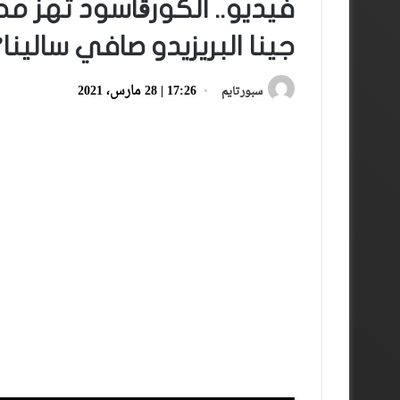
فيديو.. الكورڤاسود تهز م
جينا البريزيدو صافي سالينا”
17:26 | 28 مارس، 2021
سبورتايم