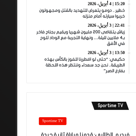
15:20 | 4 أبريل، 2026
خطير .. دومو يتعرض للتهديد بالقتل ومجهولون
خربوا سيارته أمام منزله
22:41 | 3 أبريل، 2026
زياش يتقاضى 200 مليون شهريا ويقيم بجناح فاخر
بـ4 ملايين لليلة… ونهاية التجربة مع الوداد تلوح
في الأفق
13:50 | 3 أبريل، 2026
حكيمي: “حتى لو اضطررنا للفوز بالكأس بهذه
الطريقة.. نحن جد سعداء وننتظر هذه اللحظة
بفارغ الصبر”
Sportime TV
Sportime TV
فيديو.. الطالبي: قدمنا مباراة ثانية جيدة