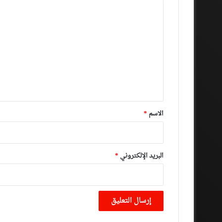
ا
ل
ت
ع
ل
ي
ق
*
الاسم
*
البريد الإلكتروني
*