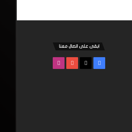
ابقى على اتصال معنا
فيسبوك
‫X
‫YouTube
انستقرام