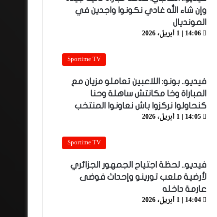
وإن شاء الله غادي نكونوا واجدين في
المونديال
14:06 | 1 أبريل، 2026
Sportime TV
فيديو.. بونو: اللاعبين تعاملو مزيان مع
المباراة وخا مكانتش ساهلة وحنا
كنحاولوا نركزوا باش نعاونوا المنتخب
14:05 | 1 أبريل، 2026
Sportime TV
فيديو.. لحظة اجتياح الجمهور الجزائري
لأرضية ملعب تورينو وإحداث فوضى
عارمة داخله
14:04 | 1 أبريل، 2026