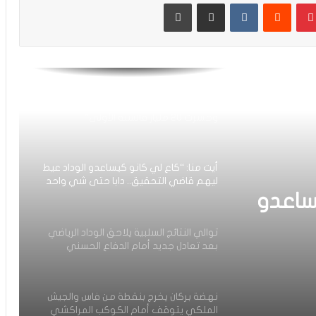
بينتيريست
مشاركة عبر البريد
طباعة
فيديو.. عيسى: كنخدمو في التيران وعندنا
ثقة في بعضياتنا وفي المنتخب وتحقيق
أول فوز مع المدرب الجديد مزيان
أيت منا: “الوداد اليوم عايشة بسبابي
وخسرت 20 مليار فالسنة الأولى”
أيت منا: “كاع لي كانو كيساعدو الوداد عيط
ليهم قاضي التحقيق.. دابا حتى شي واحد
ما بقا باغي يعاون”
ساعدو
توالي النتائج السلبية يلاحق الوداد الرياضي
بعد تعادل جديد أمام الدفاع الحسني
الجديدي
حد ما
نهضة بركان يخرج بنقطة من فاس والجيش
ق
الملكي يتوقف أمام الكوكب المراكشي