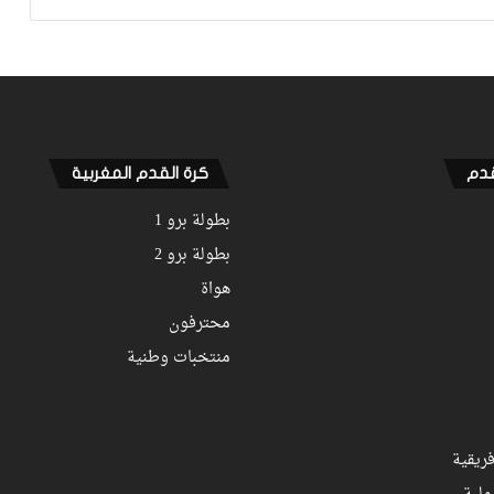
زياش يتقاضى 200 مليون شهريا ويقيم
بجناح فاخر بـ4 ملايين لليلة… ونهاية
التجربة مع الوداد تلوح في الأفق
قدم
كرة القدم المغربية
بطولة برو 1
بطولة برو 2
هواة
محترفون
منتخبات وطنية
ريقية