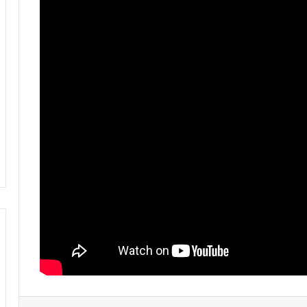
فيديو.. الطالبي: قدمنا مباراة ثانية جيدة
وإن شاء الله غادي نكونوا واجدين في
المونديال
فيديو.. بونو: اللاعبين تعاملو مزيان مع
المباراة وخا مكانتش ساهلة وحنا كنحاولوا
نركزوا باش نعاونوا المنتخب
فيديو.. لحظة اجتياح الجمهور الجزائري
لأرضية ملعب تورينو وإحداث فوضى عارمة
داخله
فيديو.. حلحال: فخور أني مع المنتخب
الوطني وسعيد بهاد الفوز في أول ظهور
ليا ومستعدين للمونديال