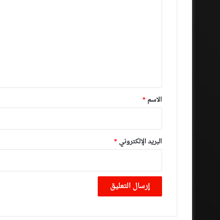
ل
ت
ع
ل
ي
ق
*
الاسم
*
البريد الإلكتروني
*