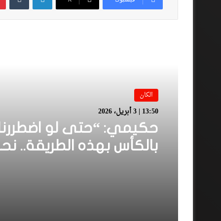
أقرأ المزيد
الكان
13:50 | 3 أبريل، 2026
حكيمي: “حتى لو اضطررنا 
بالكأس بهذه الطريقة.. نح
سعداء وننتظر هذه اللحظة
الصبر”