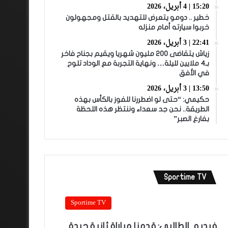
15:20 | 4 أبريل، 2026
خطير .. دومو يتعرض للتهديد بالقتل ومجهولون
خربوا سيارته أمام منزله
22:41 | 3 أبريل، 2026
زياش يتقاضى 200 مليون شهريا ويقيم بجناح فاخر
بـ4 ملايين لليلة… ونهاية التجربة مع الوداد تلوح
في الأفق
13:50 | 3 أبريل، 2026
حكيمي: “حتى لو اضطررنا للفوز بالكأس بهذه
الطريقة.. نحن جد سعداء وننتظر هذه اللحظة
بفارغ الصبر”
Sportime TV
Sportime TV
فيديو.. الطالبي: قدمنا مباراة ثانية جيدة