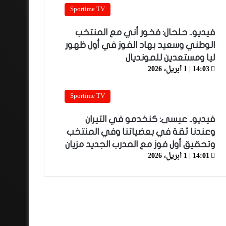
Sportime TV
فيديو.. حلحال: فخور أني مع المنتخب
الوطني وسعيد بهاد الفوز في أول ظهور
ليا ومستعدين للمونديال
14:03 | 1 أبريل، 2026
Sportime TV
فيديو.. عيسى: كنخدمو في التيران
وعندنا ثقة في بعضياتنا وفي المنتخب
وتحقيق أول فوز مع المدرب الجديد مزيان
14:01 | 1 أبريل، 2026