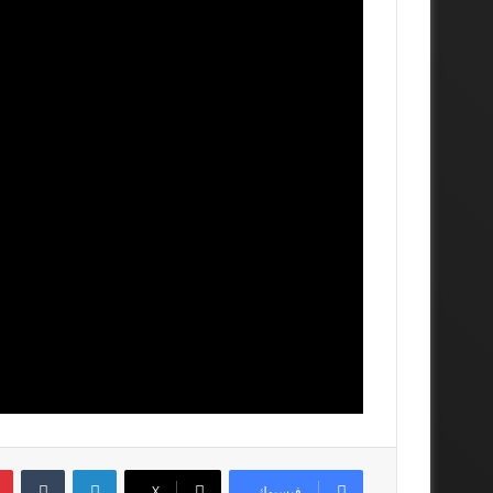
لينكدإن
فيسبوك
‫X