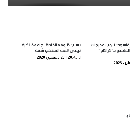
فيديو.. الطالبي: قدمنا مباراة ثانية جيدة
وإن شاء الله غادي نكونوا واجدين في
المونديال
فيديو.. بونو: اللاعبين تعاملو مزيان مع
المباراة وخا مكانتش ساهلة وحنا كنحاولوا
ورفاسود” تلهب مدرجات
بسبب ظروفه الخاصة.. جامعة الكرة
نركزوا باش نعاونوا المنتخب
خامس بـ”كراكاج”
تهدي لاعب المنتخب شقة
20:45 | 27 ديسمبر، 2020
فيديو.. لحظة اجتياح الجمهور الجزائري
لأرضية ملعب تورينو وإحداث فوضى عارمة
داخله
فيديو.. حلحال: فخور أني مع المنتخب
الوطني وسعيد بهاد الفوز في أول ظهور
ليا ومستعدين للمونديال
فيديو.. عيسى: كنخدمو في التيران وعندنا
 بـ
*
ثقة في بعضياتنا وفي المنتخب وتحقيق
أول فوز مع المدرب الجديد مزيان