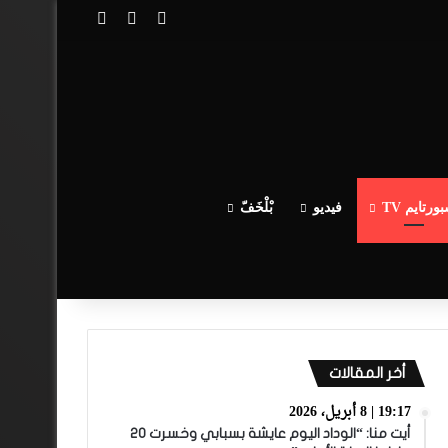
تسجيل الدخول
مقال عشوائي
إضافة عمود جا
ورتايم TV
فيديو
بْلْخَفّ
أخر المقالات
19:17 | 8 أبريل، 2026
أيت منا: “الوداد اليوم عايشة بسبابي وخسرت 20