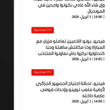
وإن شاء الله غادي نكونوا واجدين في
المونديال
14:06 | 1 أبريل، 2026
Sportime TV
فيديو.. بونو: اللاعبين تعاملو مزيان مع
المباراة وخا مكانتش ساهلة وحنا
كنحاولوا نركزوا باش نعاونوا المنتخب
14:05 | 1 أبريل، 2026
Sportime TV
فيديو.. لحظة اجتياح الجمهور الجزائري
لأرضية ملعب تورينو وإحداث فوضى
عارمة داخله
14:04 | 1 أبريل، 2026