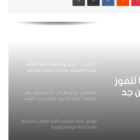
فيديو.. مشجع مغربي اقتحم أرضية
الملعب باش يعنق دياز ووخا خرجوه الأمن
ماتفاكش بقا كيسلم على اللاعبين من
بعيد
على عرش شمال إفريقيا: المنتخب الوطني
لأقل من 17 سنة يتوج بطلا دون هزيمة أو
تعادل
حكيمي: “حتى لو اضطررنا للفوز بالكأس
بهذه الطريقة.. نحن جد سعداء وننتظر
هذه اللحظة بفارغ الصبر”
للفوز
ن جد
كوليبالي: بونو قال لي “ما بقيتيش بطل
إفريقيا”.. وصدمة بعد إعلان سحب اللقب
 بفارغ
من السنغال
لقجع: ملف المغرب أمام الطاس محسوم
ولدينا أدلة موثقة وقوية