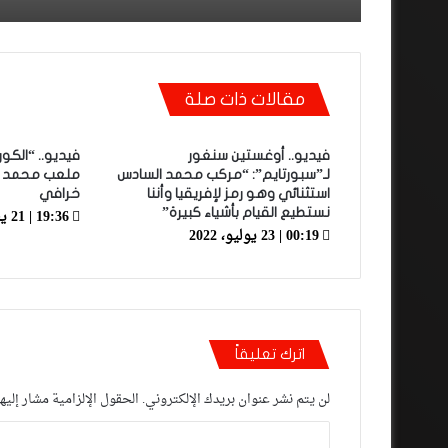
مقالات ذات صلة
فيديو.. أوغستين سنغور
فيديو.. “الك
لـ”سبورتايم”: “مركب محمد السادس
ملعب محمد ال
استثنائي وهو رمز لإفريقيا وأننا
خرافي
19:36 | 21 يناير، 2023
نستطيع القيام بأشياء كبيرة”
00:19 | 23 يوليو، 2022
اترك تعليقاً
لن يتم نشر عنوان بريدك الإلكتروني.
الحقول الإلزامية مشار إليها
ا