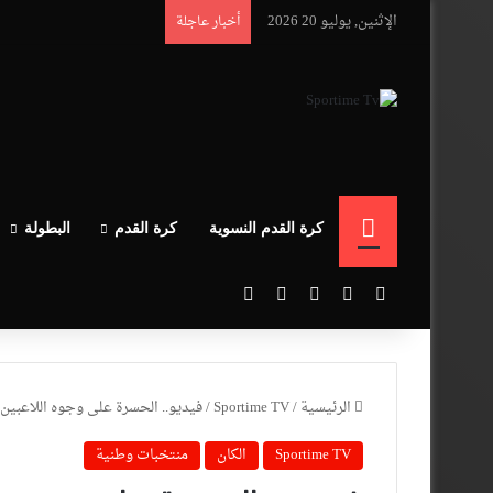
الإثنين, يوليو 20 2026
أخبار عاجلة
الرئيسية
كرة القدم النسوية
كرة القدم
البطولة
‫X
فيسبوك
‫YouTube
انستقرام
بحث عن
الرئيسية
/
Sportime TV
/
فيديو.. الحسرة على وجوه اللاعبين 
Sportime TV
الكان
منتخبات وطنية