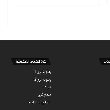
المونديال
فيديو.. بونو: اللاعبين تعاملو مزيان مع
المباراة وخا مكانتش ساهلة وحنا كنحاولوا
نركزوا باش نعاونوا المنتخب
قدم
كرة القدم المغربية
بطولة برو 1
بطولة برو 2
هواة
محترفون
منتخبات وطنية