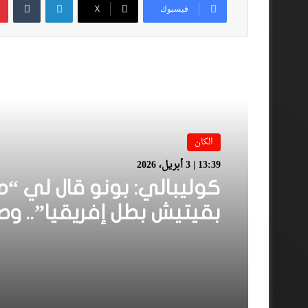
فيسبوك
‫X
أقرأ المزيد
الكان
13:39 | 3 أبريل، 2026
كوليبالي: بونو قال لي “م
بقيتيش بطل إفريقيا”.. و
بعد إعلان سحب اللقب من
السنغال