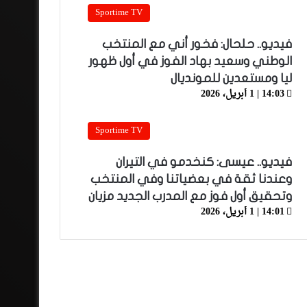
Sportime TV
فيديو.. حلحال: فخور أني مع المنتخب
الوطني وسعيد بهاد الفوز في أول ظهور
ليا ومستعدين للمونديال
14:03 | 1 أبريل، 2026
Sportime TV
فيديو.. عيسى: كنخدمو في التيران
وعندنا ثقة في بعضياتنا وفي المنتخب
وتحقيق أول فوز مع المدرب الجديد مزيان
14:01 | 1 أبريل، 2026