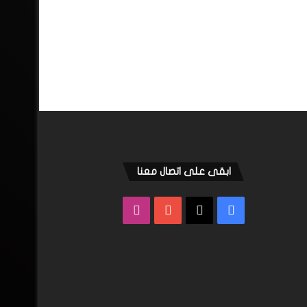
ابقى على اتصال معنا
فيسبوك
‫X
‫YouTube
انستقرام