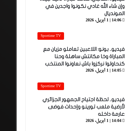
وإن شاء الله غادي نكونوا واجدين في
المونديال
14:06 | 1 أبريل، 2026
Sportime TV
فيديو.. بونو: اللاعبين تعاملو مزيان مع
المباراة وخا مكانتش ساهلة وحنا
كنحاولوا نركزوا باش نعاونوا المنتخب
14:05 | 1 أبريل، 2026
Sportime TV
فيديو.. لحظة اجتياح الجمهور الجزائري
لأرضية ملعب تورينو وإحداث فوضى
عارمة داخله
14:04 | 1 أبريل، 2026