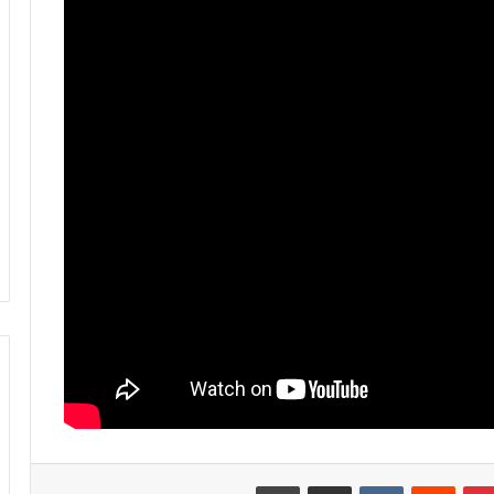
فيديو.. لحظة اجتياح الجمهور الجزائري
لأرضية ملعب تورينو وإحداث فوضى عارمة
داخله
فيديو.. حلحال: فخور أني مع المنتخب
الوطني وسعيد بهاد الفوز في أول ظهور
ليا ومستعدين للمونديال
فيديو.. عيسى: كنخدمو في التيران وعندنا
ثقة في بعضياتنا وفي المنتخب وتحقيق
أول فوز مع المدرب الجديد مزيان
فيديو.. مشجع مغربي اقتحم أرضية
الملعب باش يعنق دياز ووخا خرجوه الأمن
ماتفاكش بقا كيسلم على اللاعبين من
بينتيريست
مشاركة عبر البريد
طباعة