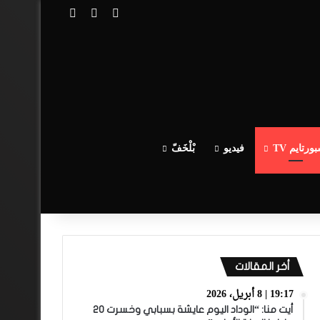
تسجيل الدخول
مقال عشوائي
إضافة عمود جا
ورتايم TV
فيديو
بْلْخَفّ
أخر المقالات
19:17 | 8 أبريل، 2026
أيت منا: “الوداد اليوم عايشة بسبابي وخسرت 20