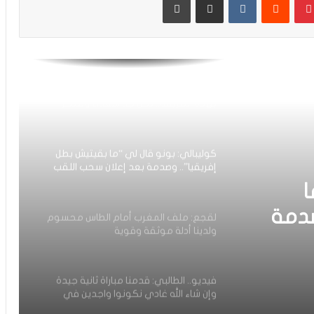
بعيد
فيديو.. سينغالي يسأل وهبي عن الكان
والأخير يرد: “مامسالينش عندنا مونديال
كنوجدو ليه والباقي الجامعة قادة به”
حكيمي: “حتى لو اضطررنا للفوز بالكأس
بهذه الطريقة.. نحن جد سعداء وننتظر
هذه اللحظة بفارغ الصبر”
كوليبالي: بونو قال لي “ما بقيتيش بطل
إفريقيا”.. وصدمة بعد إعلان سحب اللقب
من السنغال
ا
صدمة
لقجع: ملف المغرب أمام الطاس محسوم
ولدينا أدلة موثقة وقوية
فيديو.. الطالبي: قدمنا مباراة ثانية جيدة
وإن شاء الله غادي نكونوا واجدين في
المونديال