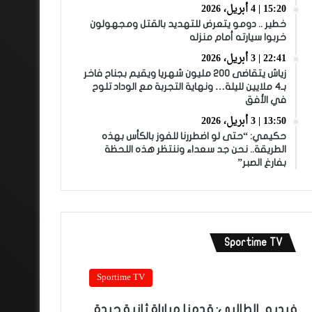
15:20 | 4 أبريل، 2026
خطير .. دومو يتعرض للتهديد بالقتل ومجهولون
خربوا سيارته أمام منزله
22:41 | 3 أبريل، 2026
زياش يتقاضى 200 مليون شهريا ويقيم بجناح فاخر
بـ4 ملايين لليلة… ونهاية التجربة مع الوداد تلوح
في الأفق
13:50 | 3 أبريل، 2026
حكيمي: “حتى لو اضطررنا للفوز بالكأس بهذه
الطريقة.. نحن جد سعداء وننتظر هذه اللحظة
بفارغ الصبر”
Sportime TV
Sportime TV
فيديو.. الطالبي: قدمنا مباراة ثانية جيدة