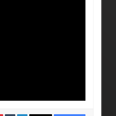
لينكدإن