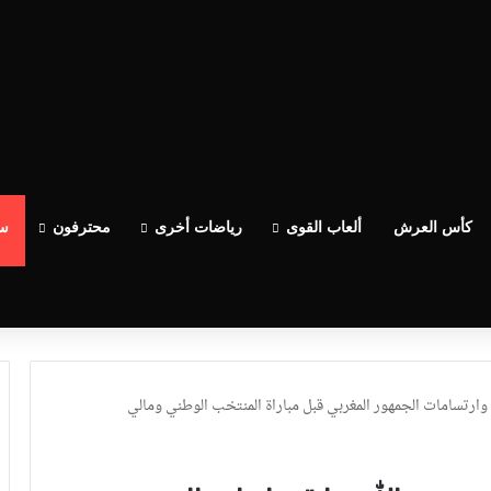
كأس العرش
ألعاب القوى
رياضات أخرى
محترفون
سب
وارتسامات الجمهور المغربي قبل مباراة المنتخب الوطني ومالي