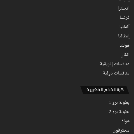
انجلترا
فرنسا
ألمانيا
إيطاليا
هولندا
الكان
منافسات إفريقية
منافسات دولية
كرة القدم المغربية
بطولة برو 1
بطولة برو 2
هواة
محترفون