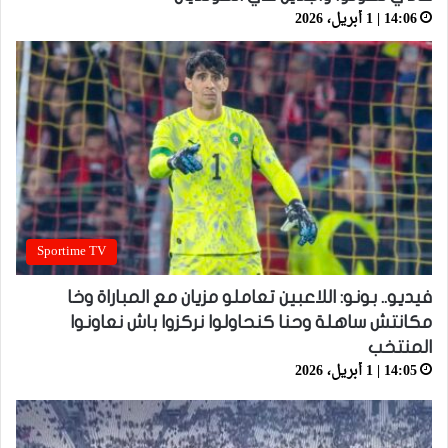
14:06 | 1 أبريل، 2026
Sportime TV
فيديو.. بونو: اللاعبين تعاملو مزيان مع المباراة وخا
مكانتش ساهلة وحنا كنحاولوا نركزوا باش نعاونوا
المنتخب
14:05 | 1 أبريل، 2026