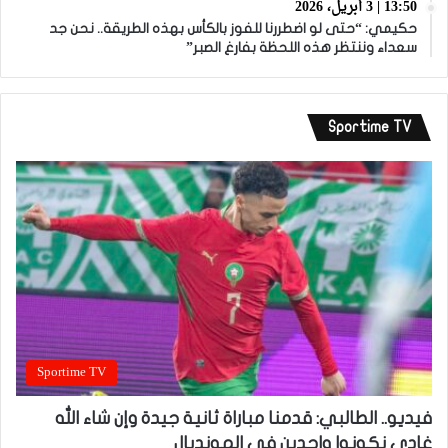
13:50 | 3 أبريل، 2026
حكيمي: “حتى لو اضطررنا للفوز بالكأس بهذه الطريقة.. نحن جد
سعداء وننتظر هذه اللحظة بفارغ الصبر”
Sportime TV
Sportime TV
فيديو.. الطالبي: قدمنا مباراة ثانية جيدة وإن شاء الله
غادي نكونوا واجدين في المونديال