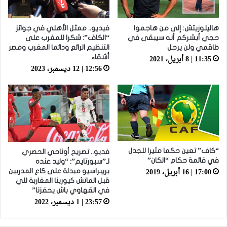
هاليلوزيتش: إلى من هاجموا
فيديو.. ممثل الأهلي في جوائز
حجي أبشركم أنه سيبقى في
“الكاف”: شكرا للمغرب على
طاقمي ولن يرحل
التنظيم الرائع ودائما المغرب ومصر
11:35 | 8 أبريل، 2021
أشقاء
12:56 | 12 ديسمبر، 2023
“كاف” تعين حكما مثيرا للجدل
فديو.. تصريح أوناحي الحصري
في قائمة حكام “الكان”
لـ”سبورتايم”: “وليد عنده
17:00 | 16 أبريل، 2019
بريبراسيو مبدلة على كاع المدربين
قبل الماتش كيورينا المغاربة للي
في القهاوي باش يحفزنا”
23:57 | 1 ديسمبر، 2022