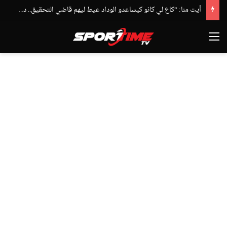
أيت منا: “كاع لي كانو كيساعدو الوداد عيط ليهم قاضي التحقيق.. دابا حتى شي واحد ما بقا باغي يعاون”
القائمة