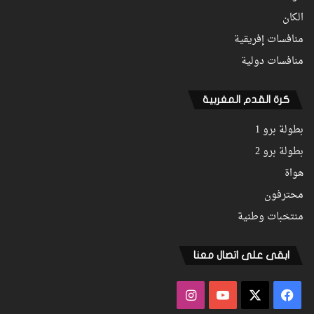
الكان
منافسات إفريقية
منافسات دولية
كرة القدم المغربية
بطولة برو 1
بطولة برو 2
هواة
محترفون
منتخبات وطنية
ابقى على اتصال معنا
فيسبوك
‫X
‫YouTube
انستقرام