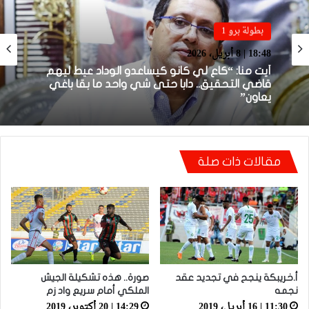
بطولة برو 1
18:48 | 8 أبريل، 2026
بطولة برو 1
أيت منا: “كاع لي كانو كيساعدو الوداد عيط ليهم
22:23 | 6 أبريل، 2026
قاضي التحقيق.. دابا حتى شي واحد ما بقا باغي
يعاون”
مقالات ذات صلة
توالي النتائج السلبية يلاحق الوداد الرياضي بعد
تعادل جديد أمام الدفاع الحسني الجديدي
أ.خريبكة ينجح في تجديد عقد
صورة.. هذه تشكيلة الجيش
نجمه
الملكي أمام سريع واد زم
11:30 | 16 أبريل، 2019
14:29 | 20 أكتوبر، 2019