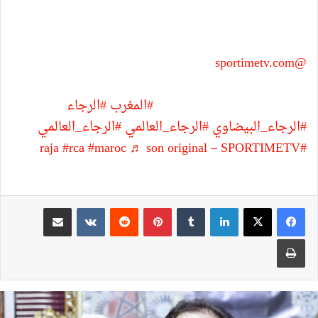
@sportimetv.com
الكزاز لم يعلن عن ضربة جزاء لصالح
الرجاء تحصل المنتخب المصري على مثلها في كأس
العرب أمام المنتخب الجزائري
#المغرب
#الرجاء
#الرجاء_البيضاوي
#الرجاء_العالمي
#الرجاء_العالمي
#rca
#maroc
♬ son original – SPORTIMETV
#raja
لينكدإن
بينتيريست
مشاركة عبر البريد
طباعة