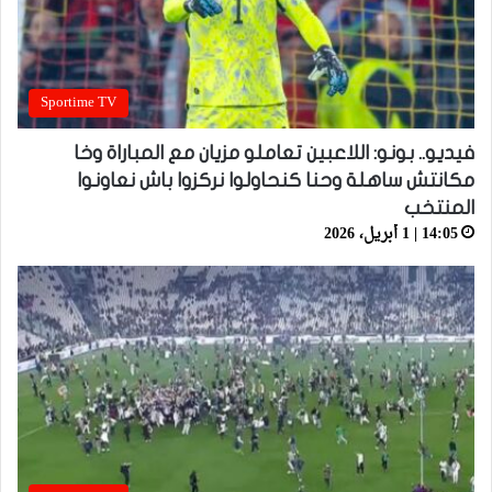
Sportime TV
فيديو.. بونو: اللاعبين تعاملو مزيان مع المباراة وخا
مكانتش ساهلة وحنا كنحاولوا نركزوا باش نعاونوا
المنتخب
14:05 | 1 أبريل، 2026