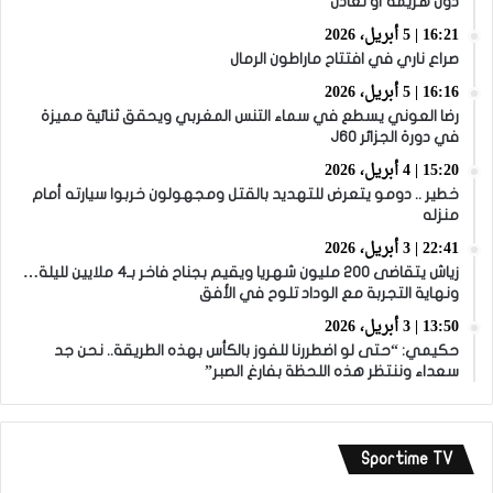
دون هزيمة أو تعادل
16:21 | 5 أبريل، 2026
صراع ناري في افتتاح ماراطون الرمال
16:16 | 5 أبريل، 2026
رضا العوني يسطع في سماء التنس المغربي ويحقق ثنائية مميزة
في دورة الجزائر J60
15:20 | 4 أبريل، 2026
خطير .. دومو يتعرض للتهديد بالقتل ومجهولون خربوا سيارته أمام
منزله
22:41 | 3 أبريل، 2026
زياش يتقاضى 200 مليون شهريا ويقيم بجناح فاخر بـ4 ملايين لليلة…
ونهاية التجربة مع الوداد تلوح في الأفق
13:50 | 3 أبريل، 2026
حكيمي: “حتى لو اضطررنا للفوز بالكأس بهذه الطريقة.. نحن جد
سعداء وننتظر هذه اللحظة بفارغ الصبر”
Sportime TV