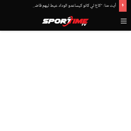
أيت منا: “كاع لي كانو كيساعدو الوداد عيط ليهم قاضي التحقيق.. دابا حتى شي واحد ما بقا باغي يعاون”
القائمة