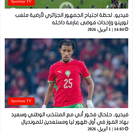
Sportime TV
فيديو.. لحظة اجتياح الجمهور الجزائري لأرضية ملعب
تورينو وإحداث فوضى عارمة داخله
14:04 | 1 أبريل، 2026
Sportime TV
فيديو.. حلحال: فخور أني مع المنتخب الوطني وسعيد
بهاد الفوز في أول ظهور ليا ومستعدين للمونديال
14:03 | 1 أبريل، 2026