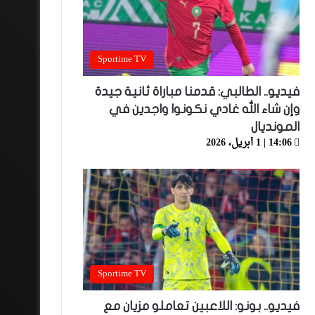
Sportime TV
فيديو.. الطالبي: قدمنا مباراة ثانية جيدة
وإن شاء الله غادي نكونوا واجدين في
المونديال
14:06 | 1 أبريل، 2026
Sportime TV
فيديو.. بونو: اللاعبين تعاملو مزيان مع