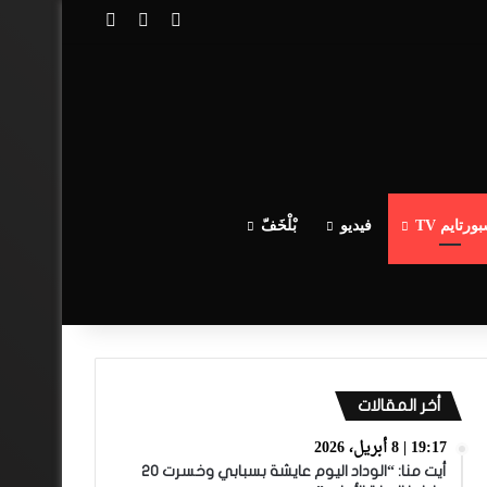
تسجيل الدخول
مقال عشوائي
إضافة عمود جا
ورتايم TV
فيديو
بْلْخَفّ
أخر المقالات
19:17 | 8 أبريل، 2026
أيت منا: “الوداد اليوم عايشة بسبابي وخسرت 20