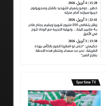
15:20 | 4 أبريل، 2026
خطير .. دومو يتعرض للتهديد بالقتل ومجهولون
خربوا سيارته أمام منزله
22:41 | 3 أبريل، 2026
زياش يتقاضى 200 مليون شهريا ويقيم بجناح فاخر
بـ4 ملايين لليلة… ونهاية التجربة مع الوداد تلوح
في الأفق
13:50 | 3 أبريل، 2026
حكيمي: “حتى لو اضطررنا للفوز بالكأس بهذه
الطريقة.. نحن جد سعداء وننتظر هذه اللحظة
بفارغ الصبر”
Sportime TV