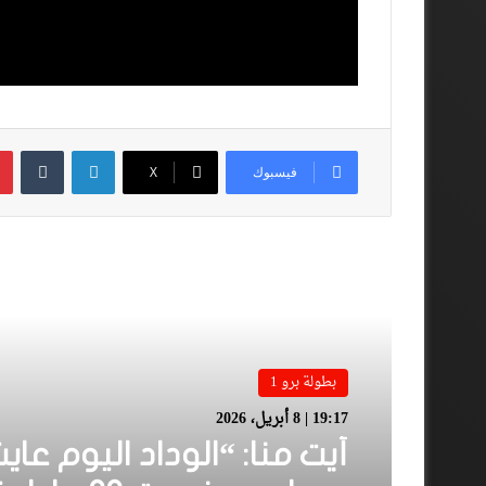
لينكدإن
فيسبوك
‫X
أقرأ المزيد
بطولة برو 1
19:17 | 8 أبريل، 2026
أيت منا: “الوداد اليوم عاي