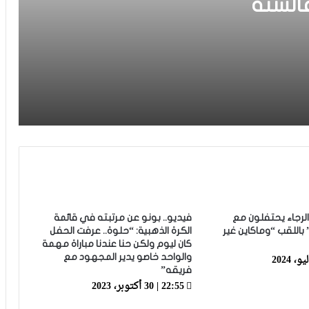
2 مليار فالسنة
فيديو.. الطالبي: قدمنا مباراة ثانية جيدة وإن
شاء الله غادي نكونوا واجدين في
المونديال
فيديو.. بونو: اللاعبين تعاملو مزيان مع
المباراة وخا مكانتش ساهلة وحنا كنحاولوا
نركزوا باش نعاونوا المنتخب
فيديو.. لحظة اجتياح الجمهور الجزائري
لأرضية ملعب تورينو وإحداث فوضى عارمة
داخله
فيديو.. حلحال: فخور أني مع المنتخب
الوطني وسعيد بهاد الفوز في أول ظهور
ليا ومستعدين للمونديال
 الرجاء يحتفلون مع
فيديو.. بونو عن مرتبته في قائمة
باللقب “وماكاين غير
الكرة الذهبية: “حلوة.. عرفت الحفل
كان ليوم ولكن حنا عندنا مباراة مهمة
فيديو.. عيسى: كنخدمو في التيران وعندنا
والواحد خاصو يدير المجهود مع
ثقة في بعضياتنا وفي المنتخب وتحقيق
فريقه”
أول فوز مع المدرب الجديد مزيان
22:55 | 30 أكتوبر، 2023