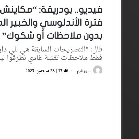
فيديو.. بودريقة: “مكاينش 
فترة الأندلوسي والخبير ا
بدون ملاحظات أو شكوك”
قال: "التصريحات السابقة هي للي دار
فقط ملاحظات تقنية غادي نطرقوا ليها
17:46 | 23 سبتمبر، 2023
سبورتايم