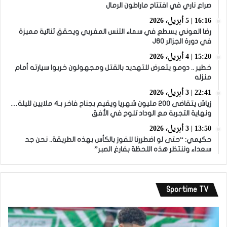
صراع ناري في افتتاح ماراطون الرمال
16:16 | 5 أبريل، 2026
رضا العوني يسطع في سماء التنس المغربي ويحقق ثنائية مميزة
في دورة الجزائر J60
15:20 | 4 أبريل، 2026
خطير .. دومو يتعرض للتهديد بالقتل ومجهولون خربوا سيارته أمام
منزله
22:41 | 3 أبريل، 2026
زياش يتقاضى 200 مليون شهريا ويقيم بجناح فاخر بـ4 ملايين لليلة…
ونهاية التجربة مع الوداد تلوح في الأفق
13:50 | 3 أبريل، 2026
حكيمي: “حتى لو اضطررنا للفوز بالكأس بهذه الطريقة.. نحن جد
سعداء وننتظر هذه اللحظة بفارغ الصبر”
Sportime TV