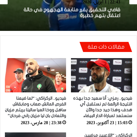
22:43 | 1 أبريل، 2026
14:06 | 1 أبريل، 2026
قاضي التحقيق يقرر متابعة الهجهوج في حالة
اعتقال بتهم خطيرة
فيديو.. الطالبي: قدمنا مباراة ثانية جيدة وإن شاء
الله غادي نكونوا واجدين في المونديال
مقالات ذات صلة
فيديو.. رمزي: أنا سعيد جدا بهذه
فيديو.. الركراكي: “لما ضيعنا
النتيجة الرائعة لم نستقبل أي
الفرص الماتش صعاب ومابقاش
هدف وهذا جيد جدا والآن
ساهل ووخا العيا سالينا بريتم مزيان
سنستعد لمباراة الدار البيضاء
والتعادل بان ليا مزيان راني فرحان”
15:03 | 23 أكتوبر، 2023
23:38 | 28 مارس، 2023
الركراكي: “اللاعبين مرضيين