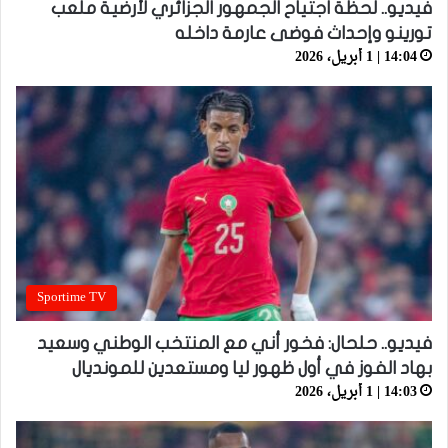
فيديو.. لحظة اجتياح الجمهور الجزائري لأرضية ملعب
تورينو وإحداث فوضى عارمة داخله
14:04 | 1 أبريل، 2026
Sportime TV
فيديو.. حلحال: فخور أني مع المنتخب الوطني وسعيد
بهاد الفوز في أول ظهور ليا ومستعدين للمونديال
14:03 | 1 أبريل، 2026