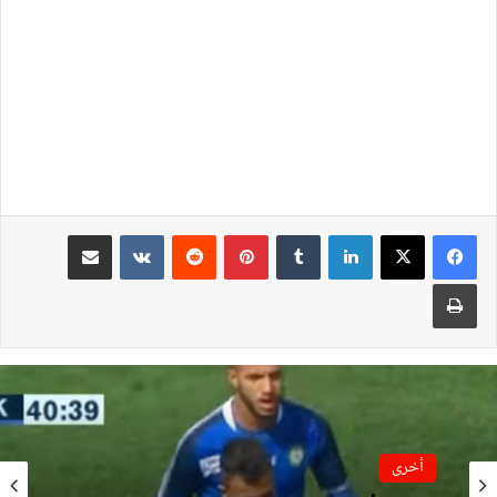
لينكدإن
بينتيريست
مشاركة عبر البريد
طباعة
أخرى
Sportime TV