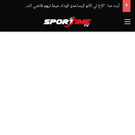
أيت منا: “كاع لي كانو كيساعدو الوداد عيط ليهم قاضي التحقيق.. دابا حتى شي واحد ما بقا باغي يعاون”
القائمة