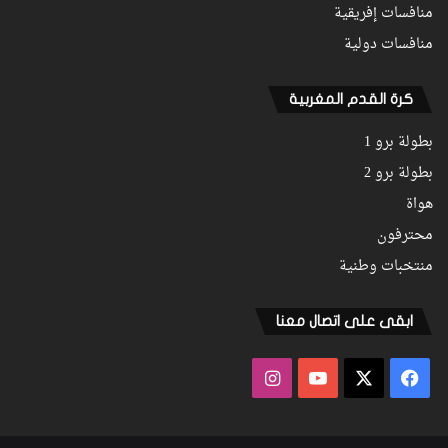
منافسات إفريقية
منافسات دولية
كرة القدم المغربية
بطولة برو 1
بطولة برو 2
هواة
محترفون
منتخبات وطنية
ابقى على اتصال معنا
فيسبوك
‫X
‫YouTube
انستقرام