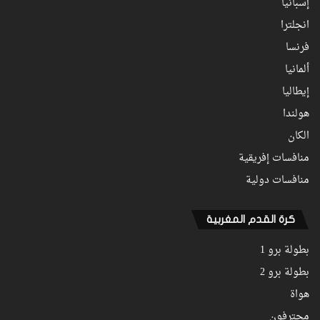
إسبانيا
انجلترا
فرنسا
ألمانيا
إيطاليا
هولندا
الكان
منافسات إفريقية
منافسات دولية
كرة القدم المغربية
بطولة برو 1
بطولة برو 2
هواة
محترفون