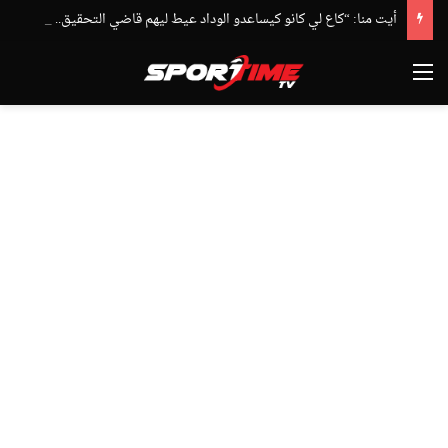
أيت منا: “كاع لي كانو كيساعدو الوداد عيط ليهم قاضي التحقيق.. دابا حتى شي واحد ما بقا باغي يعاون”
القائمة