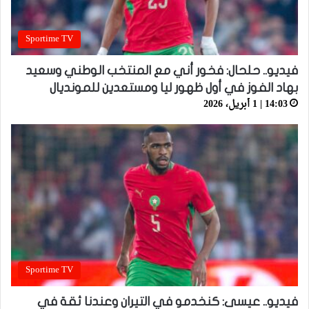
Sportime TV
فيديو.. حلحال: فخور أني مع المنتخب الوطني وسعيد
بهاد الفوز في أول ظهور ليا ومستعدين للمونديال
14:03 | 1 أبريل، 2026
Sportime TV
فيديو.. عيسى: كنخدمو في التيران وعندنا ثقة في