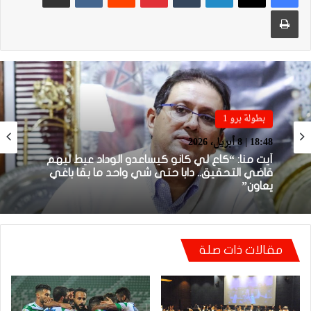
طباعة
بطولة برو 1
بطولة برو 1
22:23 | 6 أبريل، 2026
18:48 | 8 أبريل، 2026
توالي النتائج السلبية يلاحق الوداد الرياضي بعد
تعادل جديد أمام الدفاع الحسني الجديدي
أيت منا: “كاع لي كانو كيساعدو الوداد عيط ليهم
مقالات ذات صلة
قاضي التحقيق.. دابا حتى شي واحد ما بقا باغي
يعاون”