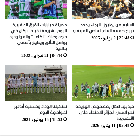
السابع من يوليوز.. الرجاء يحدد
حصيلة مبارايات الفرق المغربية
تاريخ جمعه العام العادي المرتقب
لليوم.. هزيمة ثقيلة لبركان في
22:48 | 2 يوليو، 2025
مجموعات “الكاف” والمولودية
يواصل التألق ويطيخ بآسفي
بثلاثية
00:10 | 21 فبراير، 2022
فيديو.. الكان يفضحهم.. الهزيمة
تشكيلتا الوداد وحسنية أكادير
تجر لاعبي الجزائر للاعتداء على
لمواجهة اليوم
18:53 | 13 يونيو، 2021
النيجيريين
02:48 | 11 يناير، 2026