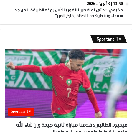
13:50 | 3 أبريل، 2026
حكيمي: “حتى لو اضطررنا للفوز بالكأس بهذه الطريقة.. نحن جد
سعداء وننتظر هذه اللحظة بفارغ الصبر”
Sportime TV
Sportime TV
فيديو.. الطالبي: قدمنا مباراة ثانية جيدة وإن شاء الله