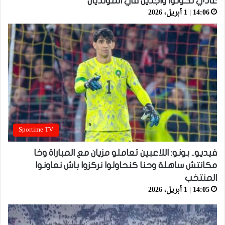
غادي نكونوا واجدين في المونديال
14:06 | 1 أبريل، 2026
Sportime TV
فيديو.. بونو: اللاعبين تعاملو مزيان مع المباراة وخا
مكانتش ساهلة وحنا كنحاولوا نركزوا باش نعاونوا
المنتخب
14:05 | 1 أبريل، 2026